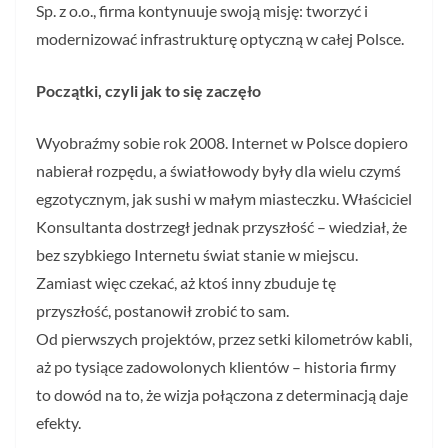
Sp. z o.o., firma kontynuuje swoją misję: tworzyć i
modernizować infrastrukturę optyczną w całej Polsce.
Początki, czyli jak to się zaczęło
Wyobraźmy sobie rok 2008. Internet w Polsce dopiero
nabierał rozpędu, a światłowody były dla wielu czymś
egzotycznym, jak sushi w małym miasteczku. Właściciel
Konsultanta dostrzegł jednak przyszłość – wiedział, że
bez szybkiego Internetu świat stanie w miejscu.
Zamiast więc czekać, aż ktoś inny zbuduje tę
przyszłość, postanowił zrobić to sam.
Od pierwszych projektów, przez setki kilometrów kabli,
aż po tysiące zadowolonych klientów – historia firmy
to dowód na to, że wizja połączona z determinacją daje
efekty.