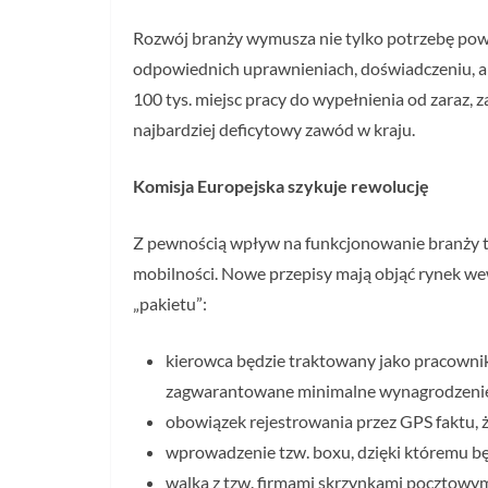
Rozwój branży wymusza nie tylko potrzebę powi
odpowiednich uprawnieniach, doświadczeniu, ale
100 tys. miejsc pracy do wypełnienia od zaraz, 
najbardziej deficytowy zawód w kraju.
Komisja Europejska szykuje rewolucję
Z pewnością wpływ na funkcjonowanie branży t
mobilności. Nowe przepisy mają objąć rynek wew
„pakietu”:
kierowca będzie traktowany jako pracownik 
zagwarantowane minimalne wynagrodzenie 
obowiązek rejestrowania przez GPS faktu, ż
wprowadzenie tzw. boxu, dzięki któremu będ
walka z tzw. firmami skrzynkami pocztowy