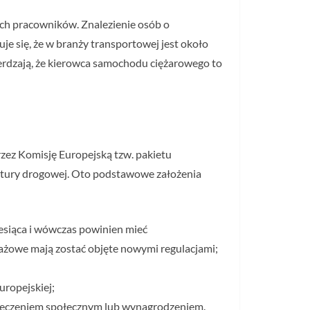
ych pracowników. Znalezienie osób o
je się, że w branży transportowej jest około
wierdzają, że kierowca samochodu ciężarowego to
ez Komisję Europejską tzw. pakietu
ruktury drogowej. Oto podstawowe założenia
iesiąca i wówczas powinien mieć
żowe mają zostać objęte nowymi regulacjami;
uropejskiej;
zpieczeniem społecznym lub wynagrodzeniem.