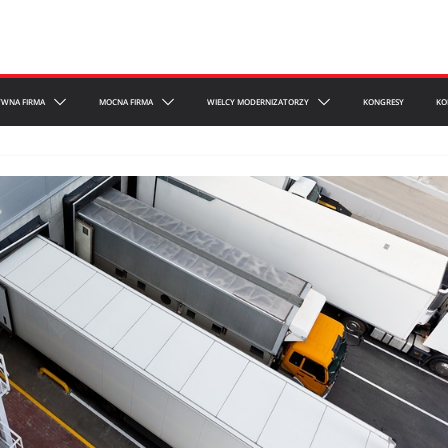
YWNA FIRMA
MOCNA FIRMA
WIELCY MODERNIZATORZY
KONGRESY
KO