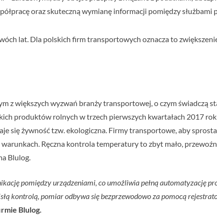
półpracę oraz skuteczną wymianę informacji pomiędzy służbami 
wóch lat. Dla polskich firm transportowych oznacza to zwiększen
ym z większych wyzwań branży transportowej, o czym świadczą st
kich produktów rolnych w trzech pierwszych kwartałach 2017 rok
taje się żywność tzw. ekologiczna. Firmy transportowe, aby spro
warunkach. Ręczna kontrola temperatury to zbyt mało, przewoźn
a Blulog.
ikację pomiędzy urządzeniami, co umożliwia pełną automatyzację p
isłą kontrolą, pomiar odbywa się bezprzewodowo za pomocą rejestrato
rmie Blulog.