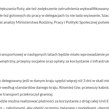
ększania floty, ale też zwiększenie zatrudnienia wykwalifikowan
 też gotowych do pracy w delegacjach to nie lada wyzwanie. Szacu
zaś analizy Ministerstwa Rodziny, Pracy i Polityki Społecznej pot
ransportowej w następnych latach będzie miało wprowadzenie prz
nętrzny, przepisy socjalne oraz opłaty za korzystanie z infrast
delegowany jeśli w danym kraju spędzi więcej niż 3 dni w skali m
według standardów danego kraju. Również tzw. przewozy kabota
e transport przekroczył granicę;
zie można realizować płatności za korzystanie z dróg całej Unii E
mi – założonymi, aby obejść przepisy związane z podatkami, ube