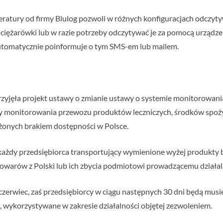
ury od firmy Blulog pozwoli w różnych konfiguracjach odczytywa
 ciężarówki lub w razie potrzeby odczytywać je za pomocą urząd
utomatycznie poinformuje o tym SMS-em lub mailem.
rzyjęła projekt ustawy o zmianie ustawy o systemie monitorowa
ący monitorowania przewozu produktów leczniczych, środków spoż
onych brakiem dostępności w Polsce.
 każdy przedsiębiorca transportujący wymienione wyżej produkty
warów z Polski lub ich zbycia podmiotowi prowadzącemu działal
 czerwiec, zaś przedsiębiorcy w ciągu następnych 30 dni będą musi
, wykorzystywane w zakresie działalności objętej zezwoleniem.