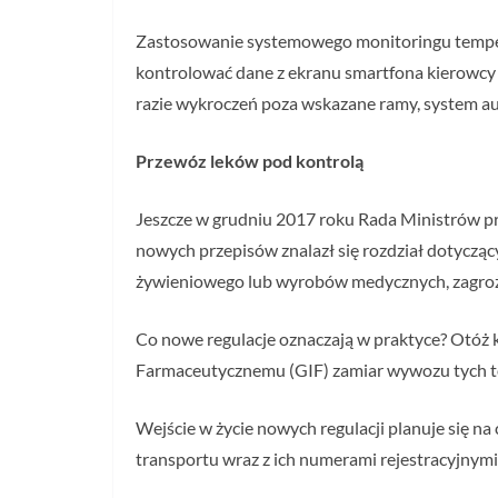
Zastosowanie systemowego monitoringu temperat
kontrolować dane z ekranu smartfona kierowcy
razie wykroczeń poza wskazane ramy, system a
Przewóz leków pod kontrolą
Jeszcze w grudniu 2017 roku Rada Ministrów p
nowych przepisów znalazł się rozdział dotycz
żywieniowego lub wyrobów medycznych, zagroż
Co nowe regulacje oznaczają w praktyce? Otóż
Farmaceutycznemu (GIF) zamiar wywozu tych to
Wejście w życie nowych regulacji planuje się na
transportu wraz z ich numerami rejestracyjnymi