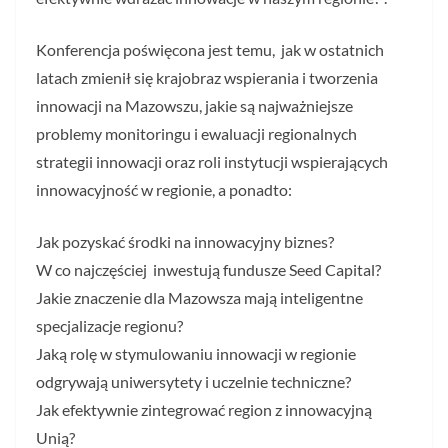
Konferencja poświęcona jest temu, jak w ostatnich
latach zmienił się krajobraz wspierania i tworzenia
innowacji na Mazowszu, jakie są najważniejsze
problemy monitoringu i ewaluacji regionalnych
strategii innowacji oraz roli instytucji wspierających
innowacyjność w regionie, a ponadto:
Jak pozyskać środki na innowacyjny biznes?
W co najczęściej inwestują fundusze Seed Capital?
Jakie znaczenie dla Mazowsza mają inteligentne
specjalizacje regionu?
Jaką rolę w stymulowaniu innowacji w regionie
odgrywają uniwersytety i uczelnie techniczne?
Jak efektywnie zintegrować region z innowacyjną
Unią?