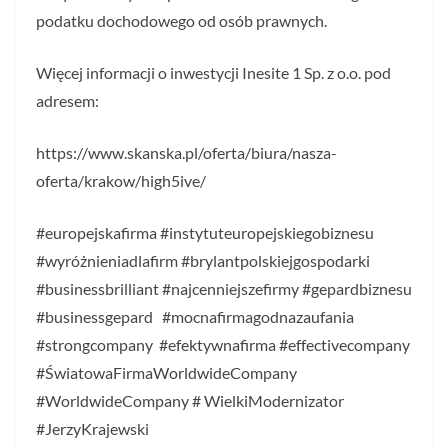
podatku dochodowego od osób prawnych.
Więcej informacji o inwestycji Inesite 1 Sp. z o.o. pod
adresem:
https://www.skanska.pl/oferta/biura/nasza-
oferta/krakow/high5ive/
#europejskafirma #instytuteuropejskiegobiznesu
#wyróżnieniadlafirm #brylantpolskiejgospodarki
#businessbrilliant #najcenniejszefirmy #gepardbiznesu
#businessgepard #mocnafirmagodnazaufania
#strongcompany #efektywnafirma #effectivecompany
#ŚwiatowaFirmaWorldwideCompany
#WorldwideCompany # WielkiModernizator
#JerzyKrajewski