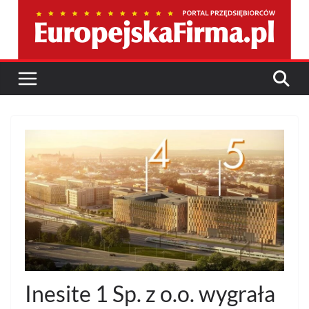
Przejdź
do
treści
Inesite 1 Sp. z o.o. wygrała