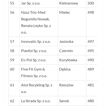
55
Jar Sp. z o.o.
Kielnarowa
500
56
Nzoz Trio-Med
Mielec
498
Bogumiła Nowak,
Renata Leyko Sp. z
o.o.
57
Innovatic Sp. z o.o.
Jasionka
497
58
Pianfol Sp. z o.o.
Czermin
495
59
Ev-Pol Sp. z o.o.
Kuryłówka
490
60
Five Fit Gym &
Dębica
489
Fitness Sp. z o.o.
61
Atol Recykling Sp. z
Rzeszów
481
o.o.
62
La Strada Sp. z o.o.
Sanok
480