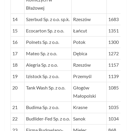
Błażowej
14
Szerbud Sp. z o.o. sp.k.
Rzeszów
1683
15
Ecocarton Sp. z o.o.
Łańcut
1351
16
Polnets Sp. z o.o.
Potok
1300
17
Mateo Sp. z o.o.
Dębica
1272
18
Alegria Sp. z o.o.
Rzeszów
1157
19
Izistock Sp. z o.o.
Przemyśl
1139
20
Tank Wash Sp. z o.o.
Głogów
1085
Małopolski
21
Budima Sp. z o.o.
Krasne
1035
22
Budlider-Fed Sp. z o.o.
Sanok
1034
23
Firma Budowlano-
Mielec
868