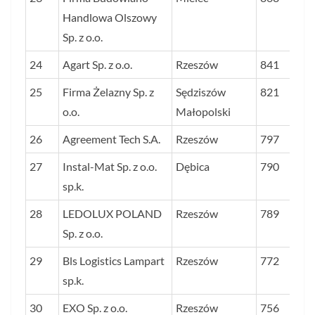
Handlowa Olszowy
Sp. z o.o.
24
Agart Sp. z o.o.
Rzeszów
841
25
Firma Żelazny Sp. z
Sędziszów
821
o.o.
Małopolski
26
Agreement Tech S.A.
Rzeszów
797
27
Instal-Mat Sp. z o.o.
Dębica
790
sp.k.
28
LEDOLUX POLAND
Rzeszów
789
Sp. z o.o.
29
Bls Logistics Lampart
Rzeszów
772
sp.k.
30
EXO Sp. z o.o.
Rzeszów
756