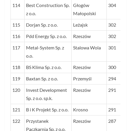
114
Best Construction Sp.
Głogów
304
z o.o.
Małopolski
115
Dorjan Sp. z o.o.
Leżajsk
302
116
Pdd Energy Sp. z o.o.
Rzeszów
302
117
Metal-System Sp. z
Stalowa Wola
301
o.o.
118
BS Klima Sp. z o.o.
Rzeszów
300
119
Baxtan Sp. z o.o.
Przemyśl
294
120
Invest Development
Rzeszów
291
Sp. z o.o. sp.k.
121
B i K Projekt Sp. z o.o.
Krosno
291
122
Przystanek
Rzeszów
287
Pączkarnia Sp. z o.o.