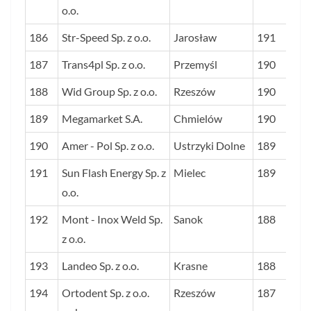
o.o.
186
Str-Speed Sp. z o.o.
Jarosław
191
187
Trans4pl Sp. z o.o.
Przemyśl
190
188
Wid Group Sp. z o.o.
Rzeszów
190
189
Megamarket S.A.
Chmielów
190
190
Amer - Pol Sp. z o.o.
Ustrzyki Dolne
189
191
Sun Flash Energy Sp. z
Mielec
189
o.o.
192
Mont - Inox Weld Sp.
Sanok
188
z o.o.
193
Landeo Sp. z o.o.
Krasne
188
194
Ortodent Sp. z o.o.
Rzeszów
187