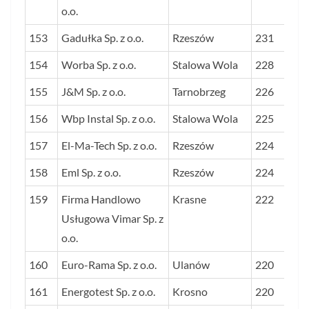
o.o.
153
Gadułka Sp. z o.o.
Rzeszów
231
154
Worba Sp. z o.o.
Stalowa Wola
228
155
J&M Sp. z o.o.
Tarnobrzeg
226
156
Wbp Instal Sp. z o.o.
Stalowa Wola
225
157
El-Ma-Tech Sp. z o.o.
Rzeszów
224
158
Eml Sp. z o.o.
Rzeszów
224
159
Firma Handlowo
Krasne
222
Usługowa Vimar Sp. z
o.o.
160
Euro-Rama Sp. z o.o.
Ulanów
220
161
Energotest Sp. z o.o.
Krosno
220