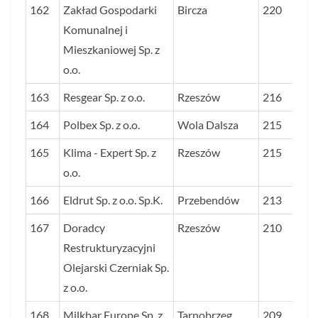
162
Zakład Gospodarki
Bircza
220
Komunalnej i
Mieszkaniowej Sp. z
o.o.
163
Resgear Sp. z o.o.
Rzeszów
216
164
Polbex Sp. z o.o.
Wola Dalsza
215
165
Klima - Expert Sp. z
Rzeszów
215
o.o.
166
Eldrut Sp. z o.o. Sp.K.
Przebendów
213
167
Doradcy
Rzeszów
210
Restrukturyzacyjni
Olejarski Czerniak Sp.
z o.o.
168
Milkbar Europe Sp. z
Tarnobrzeg
209