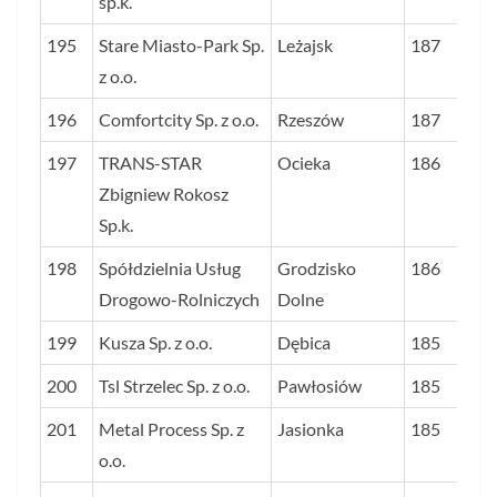
sp.k.
195
Stare Miasto-Park Sp.
Leżajsk
187
z o.o.
196
Comfortcity Sp. z o.o.
Rzeszów
187
197
TRANS-STAR
Ocieka
186
Zbigniew Rokosz
Sp.k.
198
Spółdzielnia Usług
Grodzisko
186
Drogowo-Rolniczych
Dolne
199
Kusza Sp. z o.o.
Dębica
185
200
Tsl Strzelec Sp. z o.o.
Pawłosiów
185
201
Metal Process Sp. z
Jasionka
185
o.o.