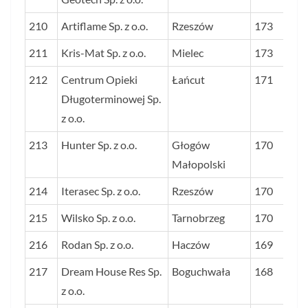
210
Artiflame Sp. z o.o.
Rzeszów
173
211
Kris-Mat Sp. z o.o.
Mielec
173
212
Centrum Opieki
Łańcut
171
Długoterminowej Sp.
z o.o.
213
Hunter Sp. z o.o.
Głogów
170
Małopolski
214
Iterasec Sp. z o.o.
Rzeszów
170
215
Wilsko Sp. z o.o.
Tarnobrzeg
170
216
Rodan Sp. z o.o.
Haczów
169
217
Dream House Res Sp.
Boguchwała
168
z o.o.