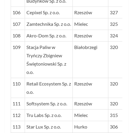
Budynków Sp. z o.o.
106
Cepixel Sp. z o.o.
Rzeszów
327
107
Zamtechnika Sp. z o.o.
Mielec
325
108
Akro-Dom Sp. z o.o.
Rzeszów
324
109
Stacja Paliw w
Białobrzegi
320
Tryńczy Zbigniew
Świętoniowski Sp. z
o.o.
110
Retail Ecosystem Sp. z
Rzeszów
320
o.o.
111
Softsystem Sp. z o.o.
Rzeszów
320
112
Tru Labs Sp. z o.o.
Mielec
315
113
Star Lux Sp. z o.o.
Hurko
306