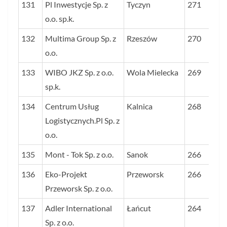
131
Pl Inwestycje Sp. z
Tyczyn
271
o.o. sp.k.
132
Multima Group Sp. z
Rzeszów
270
o.o.
133
WIBO JKZ Sp. z o.o.
Wola Mielecka
269
sp.k.
134
Centrum Usług
Kalnica
268
Logistycznych.Pl Sp. z
o.o.
135
Mont - Tok Sp. z o.o.
Sanok
266
136
Eko-Projekt
Przeworsk
266
Przeworsk Sp. z o.o.
137
Adler International
Łańcut
264
Sp. z o.o.