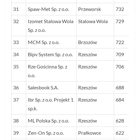
31
Spaw-Met Sp. z o.o.
Przeworsk
732
32
Izomet Stalowa Wola
Stalowa Wola
729
Sp. z o.o.
33
MCM Sp. z o.o.
Brzozów
722
34
Bipv System Sp. z o.o.
Rzeszów
709
35
Rze Gościnna Sp. z
Rzeszów
706
o.o.
36
Salesbook S.A.
Rzeszów
688
37
Ibr Sp. z o.o. Projekt 1
Rzeszów
684
sp.k.
38
ML Polska Sp. z o.o.
Rzeszów
628
39
Zen-On Sp. z o.o.
Prałkowce
622