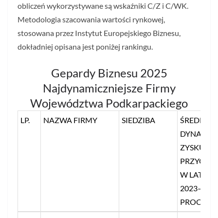
obliczeń wykorzystywane są wskaźniki C/Z i C/WK.
Metodologia szacowania wartości rynkowej,
stosowana przez Instytut Europejskiego Biznesu,
dokładniej opisana jest poniżej rankingu.
Gepardy Biznesu 2025
Najdynamiczniejsze Firmy
Województwa Podkarpackiego
LP.
NAZWA FIRMY
SIEDZIBA
ŚREDNIA 
DYNAMIK
ZYSKU I
PRZYCH
W LATAC
2023–202
PROC.