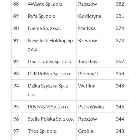
88
4Waste Sp. z o.o.
Rzeszów
382
89
Ryfa Sp. z o.o.
Gorliczyna
381
90
Diema Sp. z o.o.
Medyka
374
91
New Tech Holding Sp.
Rzeszów
373
z o.o.
92
Gaa - Lobex Sp. z o.o.
Jarosław
367
93
DJR Polska Sp. z o.o.
Przemyśl
358
94
Dzika Szyszka Sp. z
Wetlina
348
o.o.
95
Pris M&M Sp. z o.o.
Pstrągówka
346
96
Stella Polska Sp. z o.o.
Rzeszów
344
97
Trios Sp. z o.o.
Groble
343