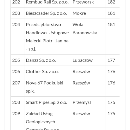
202
Rembud Rail Sp. z o.o.
Przeworsk
182
203
Bieszczader Sp. z o.o.
Mokre
181
204
Przedsiębiorstwo
Wola
181
Handlowo-Usługowe
Baranowska
Malecki Piotr i Janina
- sp.j.
205
Danzz Sp. z o.o.
Lubaczów
177
206
Clother Sp. z o.o.
Rzeszów
176
207
Nova 67 Podkulski
Rzeszów
176
sp.k.
208
Smart Pipes Sp. z o.o.
Przemyśl
175
209
Zakład Usług
Rzeszów
175
Geologicznych
Geotech Sp. z o.o.