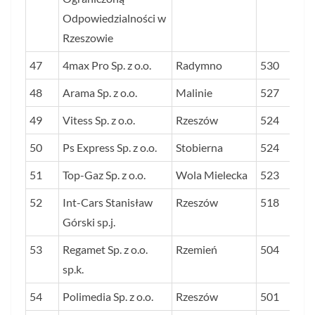
Odpowiedzialności w
Rzeszowie
47
4max Pro Sp. z o.o.
Radymno
530
48
Arama Sp. z o.o.
Malinie
527
49
Vitess Sp. z o.o.
Rzeszów
524
50
Ps Express Sp. z o.o.
Stobierna
524
51
Top-Gaz Sp. z o.o.
Wola Mielecka
523
52
Int-Cars Stanisław
Rzeszów
518
Górski sp.j.
53
Regamet Sp. z o.o.
Rzemień
504
sp.k.
54
Polimedia Sp. z o.o.
Rzeszów
501