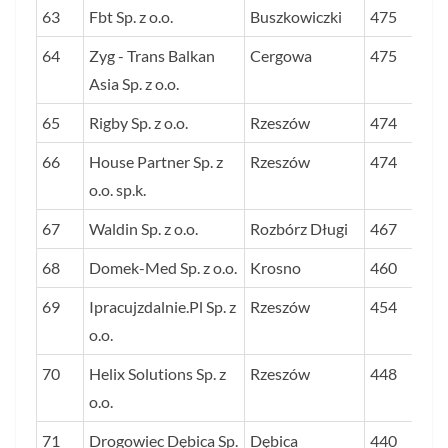
63
Fbt Sp. z o.o.
Buszkowiczki
475
64
Zyg - Trans Balkan
Cergowa
475
Asia Sp. z o.o.
65
Rigby Sp. z o.o.
Rzeszów
474
66
House Partner Sp. z
Rzeszów
474
o.o. sp.k.
67
Waldin Sp. z o.o.
Rozbórz Długi
467
68
Domek-Med Sp. z o.o.
Krosno
460
69
Ipracujzdalnie.Pl Sp. z
Rzeszów
454
o.o.
70
Helix Solutions Sp. z
Rzeszów
448
o.o.
71
Drogowiec Dębica Sp.
Dębica
440