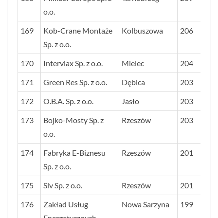
o.o.
169
Kob-Crane Montaże
Kolbuszowa
206
Sp. z o.o.
170
Interviax Sp. z o.o.
Mielec
204
171
Green Res Sp. z o.o.
Dębica
203
172
O.B.A. Sp. z o.o.
Jasło
203
173
Bojko-Mosty Sp. z
Rzeszów
203
o.o.
174
Fabryka E-Biznesu
Rzeszów
201
Sp. z o.o.
175
Slv Sp. z o.o.
Rzeszów
201
176
Zakład Usług
Nowa Sarzyna
199
Energetycznych