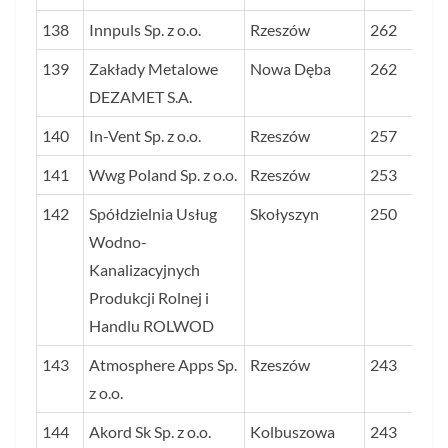
138
Innpuls Sp. z o.o.
Rzeszów
262
139
Zakłady Metalowe
Nowa Dęba
262
DEZAMET S.A.
140
In-Vent Sp. z o.o.
Rzeszów
257
141
Wwg Poland Sp. z o.o.
Rzeszów
253
142
Spółdzielnia Usług
Skołyszyn
250
Wodno-
Kanalizacyjnych
Produkcji Rolnej i
Handlu ROLWOD
143
Atmosphere Apps Sp.
Rzeszów
243
z o.o.
144
Akord Sk Sp. z o.o.
Kolbuszowa
243