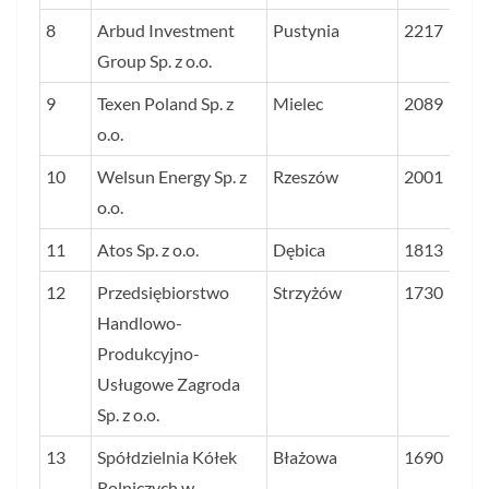
8
Arbud Investment
Pustynia
2217
Group Sp. z o.o.
9
Texen Poland Sp. z
Mielec
2089
o.o.
10
Welsun Energy Sp. z
Rzeszów
2001
o.o.
11
Atos Sp. z o.o.
Dębica
1813
12
Przedsiębiorstwo
Strzyżów
1730
Handlowo-
Produkcyjno-
Usługowe Zagroda
Sp. z o.o.
13
Spółdzielnia Kółek
Błażowa
1690
Rolniczych w