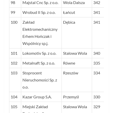
98
Majstal Cnc Sp. z o.o.
Wola Dalsza
342
99
Wrobud II Sp. z o.o.
Łańcut
341
100
Zakład
Dębica
341
Elektromechaniczny
Erhem Hończak i
Wspólnicy sp.j.
101
Lokomotiv Sp. z o.o.
Stalowa Wola
340
102
Metalnaft Sp. z o.o.
Równe
335
103
Stoprocent
Rzeszów
334
Nieruchomości Sp. z
o.o.
104
Kazar Group S.A.
Przemyśl
330
105
Miejski Zakład
Stalowa Wola
329