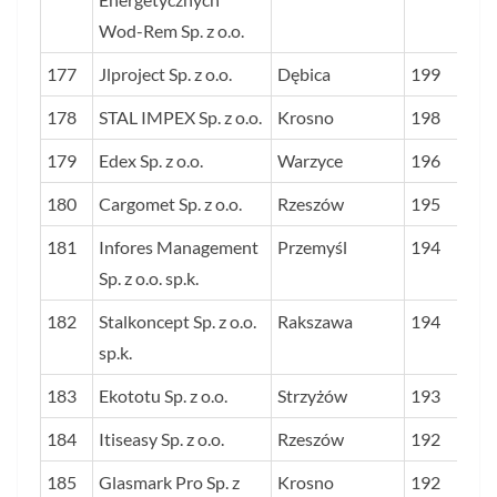
Wod-Rem Sp. z o.o.
177
Jlproject Sp. z o.o.
Dębica
199
178
STAL IMPEX Sp. z o.o.
Krosno
198
179
Edex Sp. z o.o.
Warzyce
196
180
Cargomet Sp. z o.o.
Rzeszów
195
181
Infores Management
Przemyśl
194
Sp. z o.o. sp.k.
182
Stalkoncept Sp. z o.o.
Rakszawa
194
sp.k.
183
Ekototu Sp. z o.o.
Strzyżów
193
184
Itiseasy Sp. z o.o.
Rzeszów
192
185
Glasmark Pro Sp. z
Krosno
192