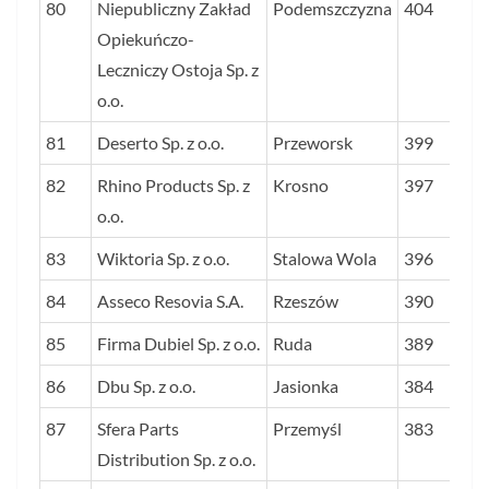
80
Niepubliczny Zakład
Podemszczyzna
404
Opiekuńczo-
Leczniczy Ostoja Sp. z
o.o.
81
Deserto Sp. z o.o.
Przeworsk
399
82
Rhino Products Sp. z
Krosno
397
o.o.
83
Wiktoria Sp. z o.o.
Stalowa Wola
396
84
Asseco Resovia S.A.
Rzeszów
390
85
Firma Dubiel Sp. z o.o.
Ruda
389
86
Dbu Sp. z o.o.
Jasionka
384
87
Sfera Parts
Przemyśl
383
Distribution Sp. z o.o.