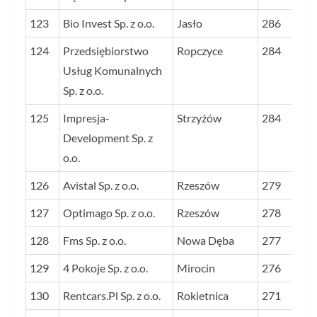
123
Bio Invest Sp. z o.o.
Jasło
286
124
Przedsiębiorstwo
Ropczyce
284
Usług Komunalnych
Sp. z o.o.
125
Impresja-
Strzyżów
284
Development Sp. z
o.o.
126
Avistal Sp. z o.o.
Rzeszów
279
127
Optimago Sp. z o.o.
Rzeszów
278
128
Fms Sp. z o.o.
Nowa Dęba
277
129
4 Pokoje Sp. z o.o.
Mirocin
276
130
Rentcars.Pl Sp. z o.o.
Rokietnica
271