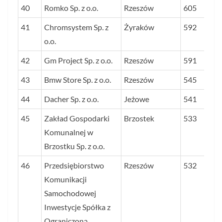
40
Romko Sp. z o.o.
Rzeszów
605
41
Chromsystem Sp. z
Żyraków
592
o.o.
42
Gm Project Sp. z o.o.
Rzeszów
591
43
Bmw Store Sp. z o.o.
Rzeszów
545
44
Dacher Sp. z o.o.
Jeżowe
541
45
Zakład Gospodarki
Brzostek
533
Komunalnej w
Brzostku Sp. z o.o.
46
Przedsiębiorstwo
Rzeszów
532
Komunikacji
Samochodowej
Inwestycje Spółka z
Ograniczoną