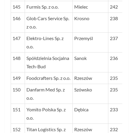
145
Furmis Sp. z o.o.
Mielec
242
146
Glob Cars Service Sp.
Krosno
238
z o.o.
147
Elektro-Lines Sp. z
Przemyśl
237
o.o.
148
Spółdzielnia Socjalna
Sanok
236
Tech-Bud
149
Foodcrafters Sp. z o.o.
Rzeszów
235
150
Danfarm Med Sp. z
Szówsko
235
o.o.
151
Yomito Polska Sp. z
Dębica
233
o.o.
152
Titan Logistics Sp. z
Rzeszów
232