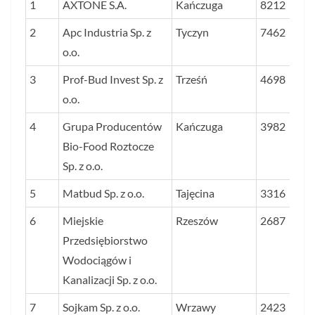
LP.
NAZWA FIRMY
SIEDZIBA
ŚREDNIA 
1
AXTONE S.A.
Kańczuga
8212
DYNAMIK
2
Apc Industria Sp. z
Tyczyn
7462
ZYSKU I
o.o.
PRZYCH
3
Prof-Bud Invest Sp. z
Trześń
W LATAC
4698
o.o.
2023–202
PROC.
4
Grupa Producentów
Kańczuga
3982
Bio-Food Roztocze
Sp. z o.o.
5
Matbud Sp. z o.o.
Tajęcina
3316
6
Miejskie
Rzeszów
2687
Przedsiębiorstwo
Wodociągów i
Kanalizacji Sp. z o.o.
7
Sojkam Sp. z o.o.
Wrzawy
2423