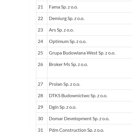
21
Fama Sp. z o.o.
22
Demiurg Sp. z o.o.
23
Ars Sp. z o.o.
24
Optimum Sp. z o.o.
25
Grupa Budowlana West Sp. z o.o.
26
Broker Ms Sp. z o.o.
27
Prolan Sp. z o.o.
28
DTKS Budownictwo Sp. z o.o.
29
Dgin Sp. z o.o.
30
Domar Development Sp. z o.o.
31
Pdm Construction Sp. z o.o.