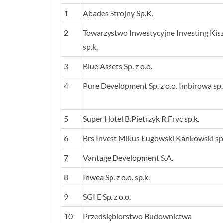
1
Abades Strojny Sp.K.
2
Towarzystwo Inwestycyjne Investing Kisz
sp.k.
3
Blue Assets Sp. z o.o.
4
Pure Development Sp. z o.o. Imbirowa sp.
5
Super Hotel B.Pietrzyk R.Fryc sp.k.
6
Brs Invest Mikus Ługowski Kankowski sp.
7
Vantage Development S.A.
8
Inwea Sp. z o.o. sp.k.
9
SGI E Sp. z o.o.
10
Przedsiębiorstwo Budownictwa