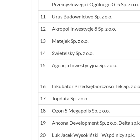
Przemysłowego i Ogólnego G-5 Sp. z o.o.
11
Urus Budownictwo Sp. z o.o.
12
Akropol Inwestycje 8 Sp. z o.o.
13
Matejek Sp. z o.o.
14
Swietelsky Sp. z o.o.
15
Agencja Inwestycyjna Sp. z o.o.
16
Inkubator Przedsiębiorczości Tek Sp. z o.o
17
Topdata Sp. z o.o.
18
Ozon 5 Megapolis Sp. z o.o.
19
Ancona Development Sp. z o.o. Delta sp.k
20
Luk Jacek Wysokiński i Wspólnicy sp.k.