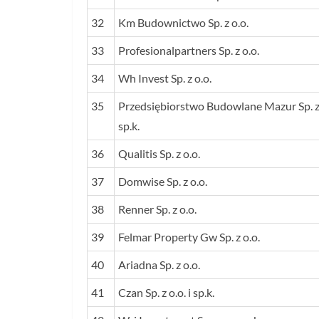
32
Km Budownictwo Sp. z o.o.
33
Profesionalpartners Sp. z o.o.
34
Wh Invest Sp. z o.o.
35
Przedsiębiorstwo Budowlane Mazur Sp. z 
sp.k.
36
Qualitis Sp. z o.o.
37
Domwise Sp. z o.o.
38
Renner Sp. z o.o.
39
Felmar Property Gw Sp. z o.o.
40
Ariadna Sp. z o.o.
41
Czan Sp. z o.o. i sp.k.