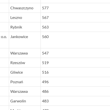
Chwaszczyno
577
Leszno
567
Rybnik
563
o.o.
Jankowice
560
Warszawa
547
Rzeszów
519
Gliwice
516
Poznań
496
Warszawa
486
Garwolin
483