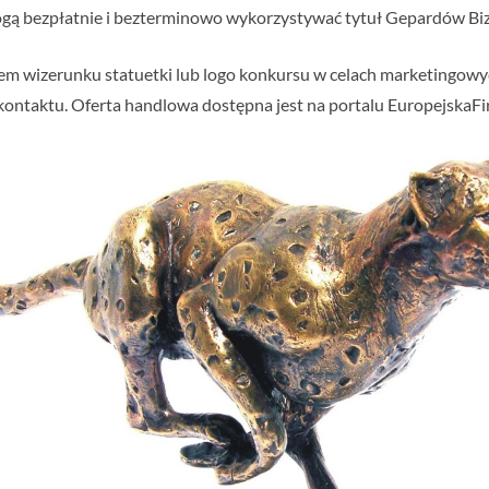
ą bezpłatnie i bezterminowo wykorzystywać tytuł Gepardów Bizn
em wizerunku statuetki lub logo konkursu w celach marketingowyc
ontaktu. Oferta handlowa dostępna jest na portalu EuropejskaFir