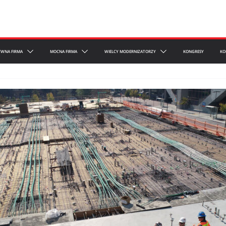
YWNA FIRMA
MOCNA FIRMA
WIELCY MODERNIZATORZY
KONGRESY
KO