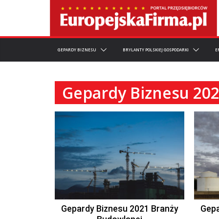
GEPARDY BIZNESU
BRYLANTY POLSKIEJ GOSPODARKI
E
Gepardy Biznesu 202
Gepardy Biznesu 2021 Branży
Gepa