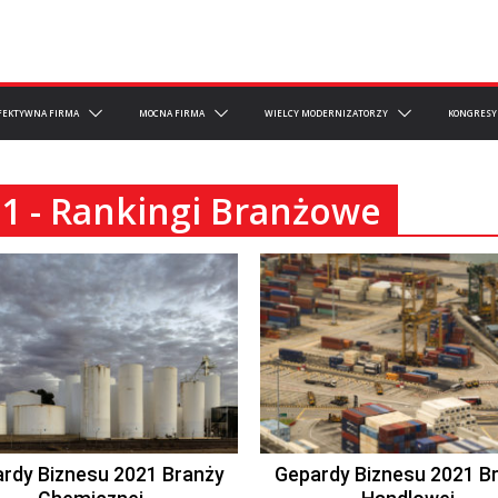
FEKTYWNA FIRMA
MOCNA FIRMA
WIELCY MODERNIZATORZY
KONGRESY
1 - Rankingi Branżowe
rdy Biznesu 2021 Branży
Gepardy Biznesu 2021 B