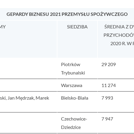
GEPARDY BIZNESU 2021 PRZEMYSŁU SPOŻYWCZEGO
MY
SIEDZIBA
ŚREDNIA Z D
PRZYCHODÓW
2020 R. 
Piotrków
29 209
Trybunalski
Warszawa
11 274
ki, Jan Mędrzak, Marek
Bielsko-Biała
7 993
Czechowice-
7 947
Dziedzice