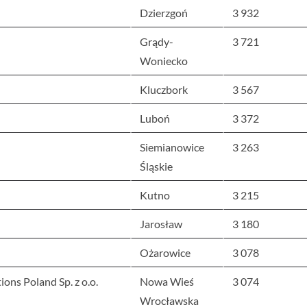
Dzierzgoń
3 932
Grądy-
3 721
Woniecko
Kluczbork
3 567
Luboń
3 372
Siemianowice
3 263
Śląskie
Kutno
3 215
Jarosław
3 180
Ożarowice
3 078
ons Poland Sp. z o.o.
Nowa Wieś
3 074
Wrocławska