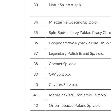
33
Natur Sp. z o.o. sp.k.
34
Mleczarnia Gościno Sp. z o.o.
35
Spin-Spółdzielczy Zakład Pracy Chr
36
Gospodarstwo Rybackie Maśluk Sp. z
37
Legendary Polish Brand Sp. z o.o.
38
Chemet Sp. z o.o.
39
GW Sp. z o.o.
40
Caveres Sp. z o.o.
41
Merda Zakład Drobiarski Sp. z o.o.
42
Orion Tobacco Poland Sp. z o.o.