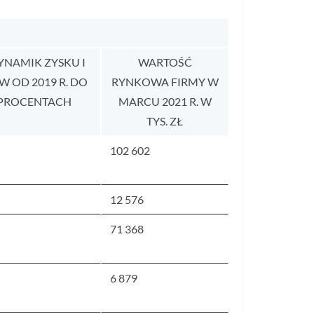
YNAMIK ZYSKU I
WARTOŚĆ
 OD 2019 R. DO
RYNKOWA FIRMY W
W PROCENTACH
MARCU 2021 R. W
TYS. ZŁ
102 602
12 576
71 368
6 879