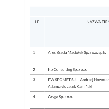
LP.
NAZWA FIR
1
Ares Bracia Maciołek Sp. z o.o. sp.k.
2
Kb Consulting Sp. z o.o.
3
PW SPOMET S.J. – Andrzej Nowotars
Adamczyk, Jacek Kamiński
4
Gryga Sp. z o.o.