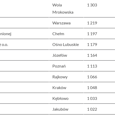
Wola
1 303
Mrokowska
Warszawa
1 219
onionej
Chełm
1 197
 o.o.
Ośno Lubuskie
1 179
Józefów
1 164
Poznań
1 113
Rajkowy
1 066
Kraków
1 048
Kębłowo
1 033
Jakubów
1 022