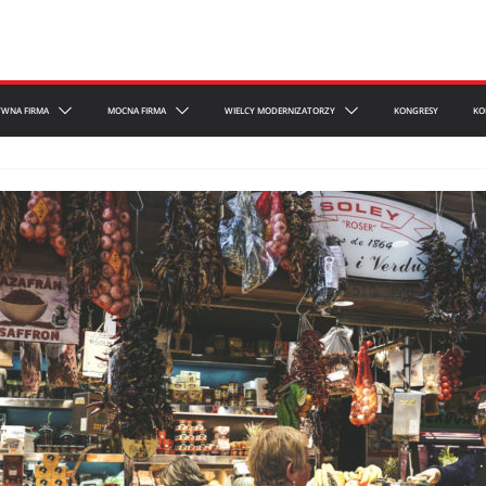
YWNA FIRMA
MOCNA FIRMA
WIELCY MODERNIZATORZY
KONGRESY
KO