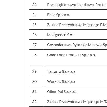
23
Przedsiębiorstwo Handlowo-Produkcy
24
Bene Sp. z o.o.
25
Zakład Przetwórstwa Mięsnego E.M.K
26
Maltgarden S.A.
27
Gospodarstwo Rybackie Miedwie Sp. 
28
Good Food Products Sp. z o.o.
29
Toscania Sp. z o.o.
30
Workbis Sp. z o.o.
31
Ollen-Pol Sp. z o.o.
32
Zakład Przetwórstwa Mięsnego M.T. B