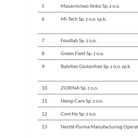
5
Masarnictwo Sinko Sp. z o.o.
6
Ml-Tech Sp. z o.o. sp.k.
7
Foodlab Sp. z o.o.
8
Green Field Sp. z o.o.
9
Balviten Glutenfree Sp. z o.o. sp.k.
10
ZORINA Sp. z o.o.
11
Hemp Care Sp. z o.o.
12
Coni Ha Sp. z o.o.
13
Nestlé Purina Manufacturing Operati