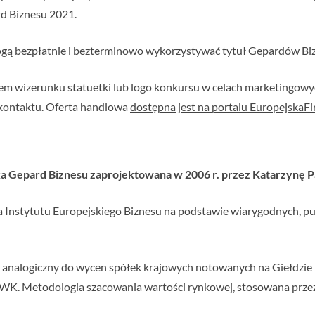
rd Biznesu 2021.
ą bezpłatnie i bezterminowo wykorzystywać tytuł Gepardów Bizn
em wizerunku statuetki lub logo konkursu w celach marketingowyc
kontaktu. Oferta handlowa
dostępna jest na portalu EuropejskaFir
ka Gepard Biznesu zaprojektowana w 2006 r. przez Katarzynę 
a Instytutu Europejskiego Biznesu na podstawie wiarygodnych, pu
b analogiczny do wycen spółek krajowych notowanych na Giełdzi
WK. Metodologia szacowania wartości rynkowej, stosowana przez 