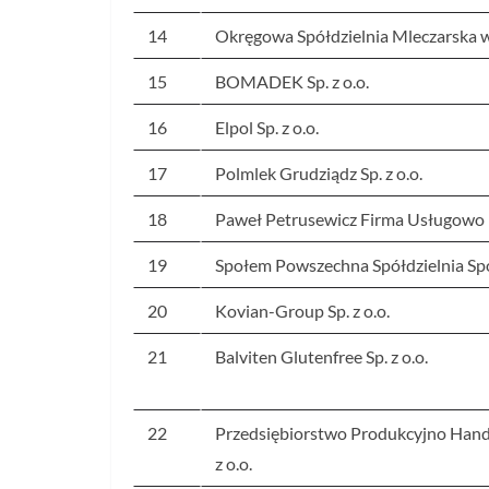
14
Okręgowa Spółdzielnia Mleczarska 
15
BOMADEK Sp. z o.o.
16
Elpol Sp. z o.o.
17
Polmlek Grudziądz Sp. z o.o.
18
Paweł Petrusewicz Firma Usługowo H
19
Społem Powszechna Spółdzielnia S
20
Kovian-Group Sp. z o.o.
21
Balviten Glutenfree Sp. z o.o.
22
Przedsiębiorstwo Produkcyjno Han
z o.o.