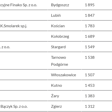
jne Finako Sp. z o.o.
Bydgoszcz
1 895
Lubiń
1 847
.Smolarek sp.j.
Kościan
1 783
Kołobrzeg
1 689
z o.o.
Stargard
1 549
Tarnowo
1 538
Podgórne
Włoszakowice
1 507
Kutno
1 453
Żary
1 383
ączyk Sp. z o.o.
Zgierz
1 312