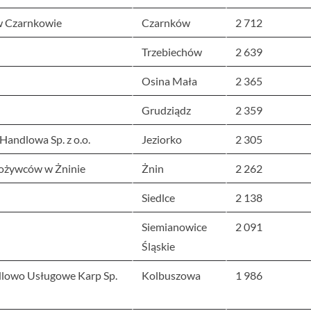
w Czarnkowie
Czarnków
2 712
Trzebiechów
2 639
Osina Mała
2 365
Grudziądz
2 359
andlowa Sp. z o.o.
Jeziorko
2 305
pożywców w Żninie
Żnin
2 262
Siedlce
2 138
Siemianowice
2 091
Śląskie
dlowo Usługowe Karp Sp.
Kolbuszowa
1 986