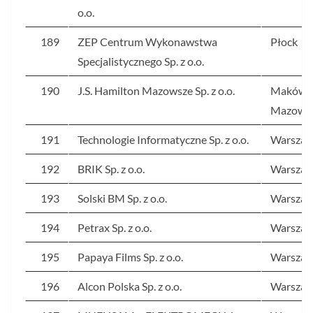
o.o.
189
ZEP Centrum Wykonawstwa
Płock
Specjalistycznego Sp. z o.o.
190
J.S. Hamilton Mazowsze Sp. z o.o.
Maków
Mazowie
191
Technologie Informatyczne Sp. z o.o.
Warsza
192
BRIK Sp. z o.o.
Warsza
193
Solski BM Sp. z o.o.
Warsza
194
Petrax Sp. z o.o.
Warsza
195
Papaya Films Sp. z o.o.
Warsza
196
Alcon Polska Sp. z o.o.
Warsza