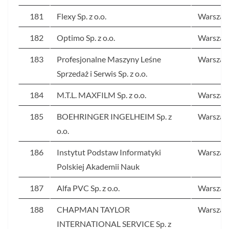
181
Flexy Sp. z o.o.
Warsza
182
Optimo Sp. z o.o.
Warsza
183
Profesjonalne Maszyny Leśne
Warsza
Sprzedaż i Serwis Sp. z o.o.
184
M.T.L. MAXFILM Sp. z o.o.
Warsza
185
BOEHRINGER INGELHEIM Sp. z
Warsza
o.o.
186
Instytut Podstaw Informatyki
Warsza
Polskiej Akademii Nauk
187
Alfa PVC Sp. z o.o.
Warsza
188
CHAPMAN TAYLOR
Warsza
INTERNATIONAL SERVICE Sp. z