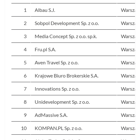
1
Albau S.J.
Warsza
2
Sobpol Development Sp. z o.o.
Warsza
3
Media Concept Sp. z o.o. sp.k.
Warsza
4
Fru.pl S.A.
Warsza
5
Aven Travel Sp. z o.o.
Warsza
6
Krajowe Biuro Brokerskie S.A.
Warsza
7
Innovations Sp. z o.o.
Warsza
8
Unidevelopment Sp. z o.o.
Warsza
9
AdMassive S.A.
Warsza
10
KOMPAN.PL Sp. z o.o.
Warsza