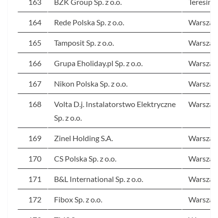
163
BZK Group Sp. z o.o.
Teresin
164
Rede Polska Sp. z o.o.
Warsza
165
Tamposit Sp. z o.o.
Warsza
166
Grupa Eholiday.pl Sp. z o.o.
Warsza
167
Nikon Polska Sp. z o.o.
Warsza
168
Volta D.j. Instalatorstwo Elektryczne
Warsza
Sp. z o.o.
169
Zinel Holding S.A.
Warsza
170
CS Polska Sp. z o.o.
Warsza
171
B&L International Sp. z o.o.
Warsza
172
Fibox Sp. z o.o.
Warsza