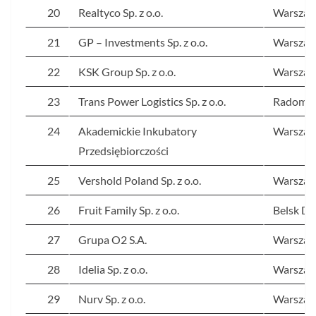
20
Realtyco Sp. z o.o.
Warsza
21
GP – Investments Sp. z o.o.
Warsza
22
KSK Group Sp. z o.o.
Warsza
23
Trans Power Logistics Sp. z o.o.
Radom
24
Akademickie Inkubatory
Warsza
Przedsiębiorczości
25
Vershold Poland Sp. z o.o.
Warsza
26
Fruit Family Sp. z o.o.
Belsk Du
27
Grupa O2 S.A.
Warsza
28
Idelia Sp. z o.o.
Warsza
29
Nurv Sp. z o.o.
Warsza