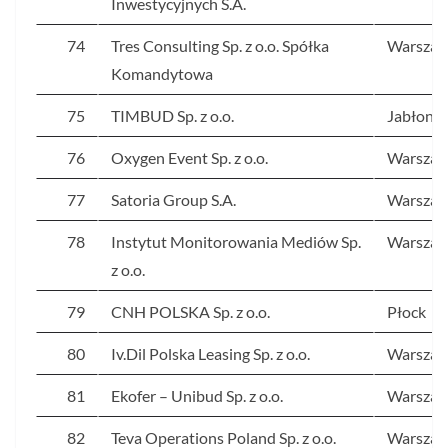
Inwestycyjnych S.A.
74
Tres Consulting Sp. z o.o. Spółka
Warsza
Komandytowa
75
TIMBUD Sp. z o.o.
Jabłonn
76
Oxygen Event Sp. z o.o.
Warsza
77
Satoria Group S.A.
Warsza
78
Instytut Monitorowania Mediów Sp.
Warsza
z o.o.
79
CNH POLSKA Sp. z o.o.
Płock
80
Iv.Dil Polska Leasing Sp. z o.o.
Warsza
81
Ekofer – Unibud Sp. z o.o.
Warsza
82
Teva Operations Poland Sp. z o.o.
Warsza