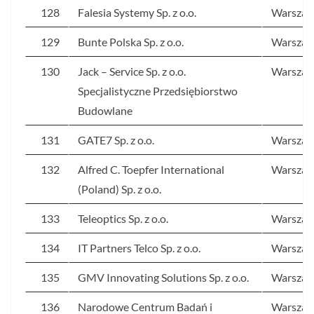
128
Falesia Systemy Sp. z o.o.
Warsza
129
Bunte Polska Sp. z o.o.
Warsza
130
Jack – Service Sp. z o.o.
Warsza
Specjalistyczne Przedsiębiorstwo
Budowlane
131
GATE7 Sp. z o.o.
Warsza
132
Alfred C. Toepfer International
Warsza
(Poland) Sp. z o.o.
133
Teleoptics Sp. z o.o.
Warsza
134
IT Partners Telco Sp. z o.o.
Warsza
135
GMV Innovating Solutions Sp. z o.o.
Warsza
136
Narodowe Centrum Badań i
Warsza