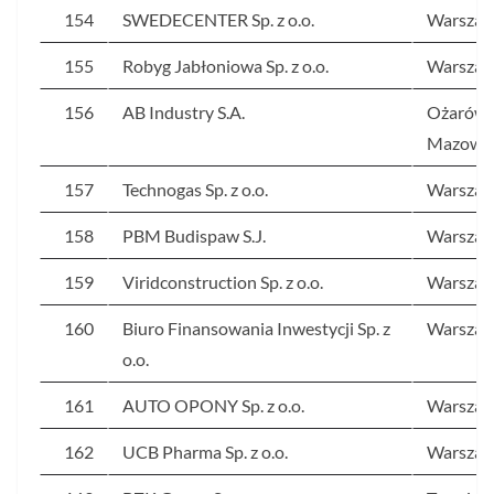
154
SWEDECENTER Sp. z o.o.
Warsza
155
Robyg Jabłoniowa Sp. z o.o.
Warsza
156
AB Industry S.A.
Ożarów
Mazowie
157
Technogas Sp. z o.o.
Warsza
158
PBM Budispaw S.J.
Warsza
159
Viridconstruction Sp. z o.o.
Warsza
160
Biuro Finansowania Inwestycji Sp. z
Warsza
o.o.
161
AUTO OPONY Sp. z o.o.
Warsza
162
UCB Pharma Sp. z o.o.
Warsza