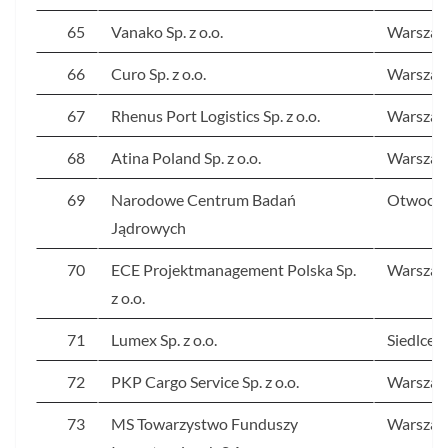
65
Vanako Sp. z o.o.
Warsza
66
Curo Sp. z o.o.
Warsza
67
Rhenus Port Logistics Sp. z o.o.
Warsza
68
Atina Poland Sp. z o.o.
Warsza
69
Narodowe Centrum Badań
Otwock
Jądrowych
70
ECE Projektmanagement Polska Sp.
Warsza
z o.o.
71
Lumex Sp. z o.o.
Siedlce
72
PKP Cargo Service Sp. z o.o.
Warsza
73
MS Towarzystwo Funduszy
Warsza