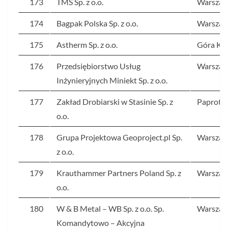
173
TMS Sp. z o.o.
Warsza
174
Bagpak Polska Sp. z o.o.
Warsza
175
Astherm Sp. z o.o.
Góra Kal
176
Przedsiębiorstwo Usług
Warsza
Inżynieryjnych Miniekt Sp. z o.o.
177
Zakład Drobiarski w Stasinie Sp. z
Paprotn
o.o.
178
Grupa Projektowa Geoproject.pl Sp.
Warsza
z o.o.
179
Krauthammer Partners Poland Sp. z
Warsza
o.o.
180
W & B Metal – WB Sp. z o.o. Sp.
Warsza
Komandytowo – Akcyjna