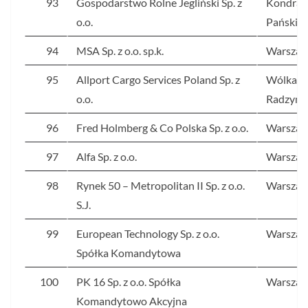
93
Gospodarstwo Rolne Jegliński Sp. z
Kondraj
o.o.
Pański
94
MSA Sp. z o.o. sp.k.
Warsza
95
Allport Cargo Services Poland Sp. z
Wólka
o.o.
Radzymi
96
Fred Holmberg & Co Polska Sp. z o.o.
Warsza
97
Alfa Sp. z o.o.
Warsza
98
Rynek 50 – Metropolitan II Sp. z o.o.
Warsza
S.J.
99
European Technology Sp. z o.o.
Warsza
Spółka Komandytowa
100
PK 16 Sp. z o.o. Spółka
Warsza
Komandytowo Akcyjna