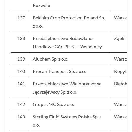
Rozwoju
137
Belchim Crop Protection Poland Sp.
Warsza
z o.o.
138
Przedsiębiorstwo Budowlano-
Ząbki
Handlowe Gór-Pis S.J. i Wspólnicy
139
Aluchem Sp. z o.o.
Warsza
140
Procan Transport Sp. z o.o.
Kopytó
141
Przedsiębiorstwo Wielobranżowe
Białobrz
Jędrzejewscy Sp. z o.o.
142
Grupa JMC Sp. z o.o.
Warsza
143
Sterling Fluid Systems Polska Sp. z
Warsza
o.o.