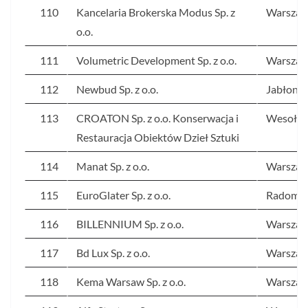
110
Kancelaria Brokerska Modus Sp. z
Warsza
o.o.
111
Volumetric Development Sp. z o.o.
Warsza
112
Newbud Sp. z o.o.
Jabłonn
113
CROATON Sp. z o.o. Konserwacja i
Wesoła
Restauracja Obiektów Dzieł Sztuki
114
Manat Sp. z o.o.
Warsza
115
EuroGlater Sp. z o.o.
Radom
116
BILLENNIUM Sp. z o.o.
Warsza
117
Bd Lux Sp. z o.o.
Warsza
118
Kema Warsaw Sp. z o.o.
Warsza