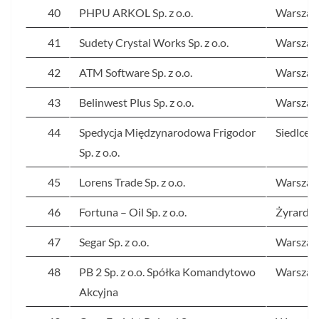
40
PHPU ARKOL Sp. z o.o.
Warsza
41
Sudety Crystal Works Sp. z o.o.
Warsza
42
ATM Software Sp. z o.o.
Warsza
43
Belinwest Plus Sp. z o.o.
Warsza
44
Spedycja Międzynarodowa Frigodor
Siedlce
Sp. z o.o.
45
Lorens Trade Sp. z o.o.
Warsza
46
Fortuna – Oil Sp. z o.o.
Żyrardó
47
Segar Sp. z o.o.
Warsza
48
PB 2 Sp. z o.o. Spółka Komandytowo
Warsza
Akcyjna