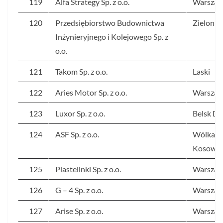
119
Alfa Strategy Sp. z o.o.
Warsza
120
Przedsiębiorstwo Budownictwa
Zielonka
Inżynieryjnego i Kolejowego Sp. z
o.o.
121
Takom Sp. z o.o.
Laski
122
Aries Motor Sp. z o.o.
Warsza
123
Luxor Sp. z o.o.
Belsk Du
124
ASF Sp. z o.o.
Wólka
Kosows
125
Plastelinki Sp. z o.o.
Warsza
126
G – 4 Sp. z o.o.
Warsza
127
Arise Sp. z o.o.
Warsza