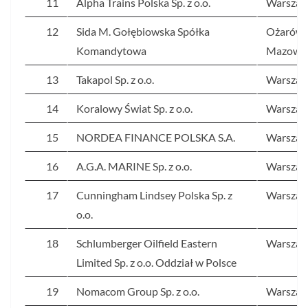
11
Alpha Trains Polska Sp. z o.o.
Warsza
12
Sida M. Gołębiowska Spółka
Ożarów
Komandytowa
Mazowie
13
Takapol Sp. z o.o.
Warsza
14
Koralowy Świat Sp. z o.o.
Warsza
15
NORDEA FINANCE POLSKA S.A.
Warsza
16
A.G.A. MARINE Sp. z o.o.
Warsza
17
Cunningham Lindsey Polska Sp. z
Warsza
o.o.
18
Schlumberger Oilfield Eastern
Warsza
Limited Sp. z o.o. Oddział w Polsce
19
Nomacom Group Sp. z o.o.
Warsza