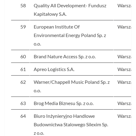
58
Quality All Development- Fundusz
Warsza
Kapitałowy S.A.
59
European Institute Of
Warsza
Environmental Energy Poland Sp. z
o.o.
60
Brand Nature Access Sp. z o.o.
Warsza
61
Apreo Logistics S.A.
Warsza
62
Warner/Chappell Music Poland Sp. z
Warsza
o.o.
63
Brog Media Biznesu Sp. z o.o.
Warsza
64
Biuro Inżynieryjno Handlowe
Warsza
Budownictwa Stalowego Silexim Sp.
z o.o.