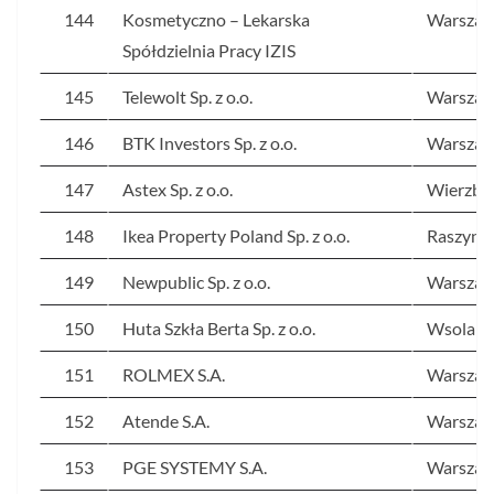
144
Kosmetyczno – Lekarska
Warsza
Spółdzielnia Pracy IZIS
145
Telewolt Sp. z o.o.
Warsza
146
BTK Investors Sp. z o.o.
Warsza
147
Astex Sp. z o.o.
Wierzbó
148
Ikea Property Poland Sp. z o.o.
Raszyn
149
Newpublic Sp. z o.o.
Warsza
150
Huta Szkła Berta Sp. z o.o.
Wsola
151
ROLMEX S.A.
Warsza
152
Atende S.A.
Warsza
153
PGE SYSTEMY S.A.
Warsza