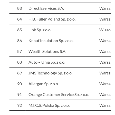
83
Direct Eservices S.A.
Warsza
84
H.B. Fuller Poland Sp. z o.o.
Warsza
85
Link Sp. z o.o.
Wiązow
86
Knauf Insulation Sp. z o.o.
Warsza
87
Wealth Solutions S.A.
Warsza
88
Auto – Unia Sp. z o.o.
Warsza
89
JMS Technology Sp. z o.o.
Warsza
90
Allergan Sp. z o.o.
Warsza
91
Orange Customer Service Sp. z o.o.
Warsza
92
M.I.C.S. Polska Sp. z o.o.
Warsza