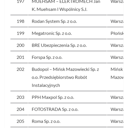
197
MUEHSAM – ELEKTROMECH Jan
Warsza
K. Muehsam I Wspólnicy S.J.
198
Rodan System Sp. z o.o.
Warsza
199
Megatronic Sp. z o.o.
Płońsk
200
BRE Ubezpieczenia Sp. z o.o.
Warsza
201
Forspa Sp. z o.o.
Warsza
202
Budopol – Mińsk Mazowiecki Sp. z
Mińsk
o.o. Przedsiębiorstwo Robót
Mazowie
Instalacyjnych
203
PPH Maxpol Sp. z o.o.
Warsza
204
FOTOSTRADA Sp. z o.o.
Warsza
205
Roma Sp. z o.o.
Warsza