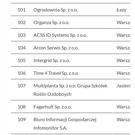
101
Ogrodownia Sp. z o.o.
Łazy
102
Organza Sp. z o.o.
Warsza
103
ACSS ID Systems Sp. z o.o.
Warsza
104
Arcon Serwis Sp. z o.o.
Warsza
105
Intergrid Sp. z o.o.
Warsza
106
Time 4 Travel Sp. z o.o.
Warsza
107
Multiplanta Sp. z o.o. Grupa Szkółek
Jasienie
Roślin Ozdobnych
108
Fagerhult Sp. z o.o.
Warsza
109
Biuro Informacji Gospodarczej
Warsza
Infomonitor S.A.