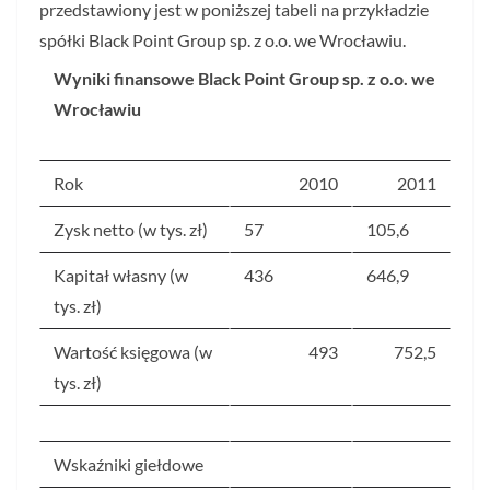
przedstawiony jest w poniższej tabeli na przykładzie
spółki Black Point Group sp. z o.o. we Wrocławiu.
Wyniki finansowe Black Point Group sp. z o.o. we
Wrocławiu
Rok
2010
2011
Zysk netto (w tys. zł)
57
105,6
Kapitał własny (w
436
646,9
tys. zł)
Wartość księgowa (w
493
752,5
tys. zł)
Wskaźniki giełdowe