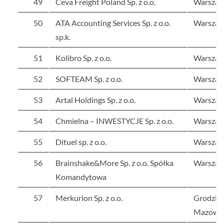
49
Ceva Freight Poland Sp. z o.o.
Warsza
50
ATA Accounting Services Sp. z o.o.
Warsza
sp.k.
51
Kolibro Sp. z o.o.
Warsza
52
SOFTEAM Sp. z o.o.
Warsza
53
Artal Holdings Sp. z o.o.
Warsza
54
Chmielna – INWESTYCJE Sp. z o.o.
Warsza
55
Dituel sp. z o.o.
Warsza
56
Brainshake&More Sp. z o.o. Spółka
Warsza
Komandytowa
57
Merkurion Sp. z o.o.
Grodzis
Mazowie