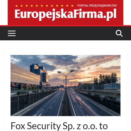
Przejdź
do
treści
Fox Security Sp. z o.o. to