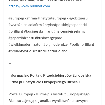
https://www.budmat.com
#europejskafirma #instytuteuropejskiegobiznesu
#wyróżnieniadlafirm #brylantpolskiejgospodarki
#brilliant #businessbrilliant #najcenniejszefirmy
#gepardbiznesu #businessgepard
#wielkimodernizator #bigmodernizer #polishbrilliant
#brylantywPolsce #brilliantinPoland
—
Informacja o Portalu Przedsiębiorców Europejska
Firma.pl i Instytucie Europejskiego Biznesu
Portal EuropejskaFirma.pl i Instytut Europejskiego
Biznesu zajmują się analizą wyników finansowych