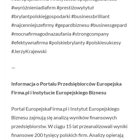
#wyróżnieniadlafirm #prestiżowytytuł
#brylantpolskiejgospodarki #businessbrilliant
#najcenniejszefirmy #gepardbiznesu #businessgepard
#mocnafirmagodnazaufania #strongcompany
#efektywnafirma #polskiebrylanty #polskiesukcesy
#JerzyKrajewski
—
Informacja o Portalu Przedsiębiorców Europejska
Firma.pl i Instytucie Europejskiego Biznesu
Portal EuropejskaFirma.pl i Instytut Europejskiego
Biznesu zajmują się analizą wyników finansowych
przedsiębiorstw. W ciągu 15 lat przeanalizowali wyniki
finansowe 200 tysięcy polskich firm. Analizy opierają