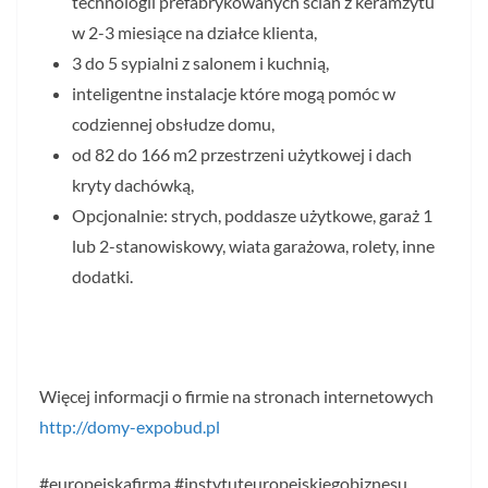
technologii prefabrykowanych ścian z keramzytu
w 2-3 miesiące na działce klienta,
3 do 5 sypialni z salonem i kuchnią,
inteligentne instalacje które mogą pomóc w
codziennej obsłudze domu,
od 82 do 166 m2 przestrzeni użytkowej i dach
kryty dachówką,
Opcjonalnie: strych, poddasze użytkowe, garaż 1
lub 2-stanowiskowy, wiata garażowa, rolety, inne
dodatki.
Więcej informacji o firmie na stronach internetowych
http://domy-expobud.pl
#europejskafirma #instytuteuropejskiegobiznesu