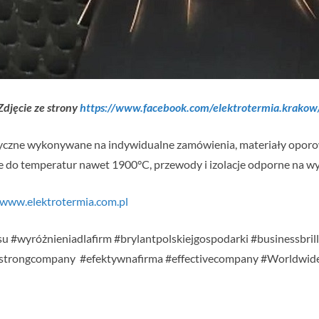
Zdjęcie ze strony
https://www.facebook.com/elektrotermia.krakow
ktryczne wykonywane na indywidualne zamówienia, materiały opor
jne do temperatur nawet 1900°C, przewody i izolacje odporne na 
/www.elektrotermia.com.pl
u #wyróżnieniadlafirm #brylantpolskiejgospodarki #businessbril
#strongcompany #efektywnafirma #effectivecompany #Worldwi