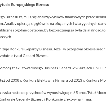
stytucie Europejskiego Biznesu
iego Biznesu zajmują się analizą wyników finansowych przedsiębi
rm. Analizy opierają się głównie na oficjalnych i wiarygodnych da
liczne i ogólnie dostępne, by bezpieczniejsza była działalność go
rczych.
nizuje Konkurs Gepardy Biznesu. Jeżeli w przyjętym okresie śred
bezpłatnie tytuł Gepard Biznesu.
a pomocą znaku towarowego Business Gepard w 28 krajach Unii Eur
 też od 2008 r. Konkurs Efektywna Firma, a od 2013 r. Konkurs M
k zysku netto do przychodów wynosi więcej niż 5 proc. Tytuł Mocn
Konkursie Gepardy Biznesu i Konkursie Efektywna Firma.