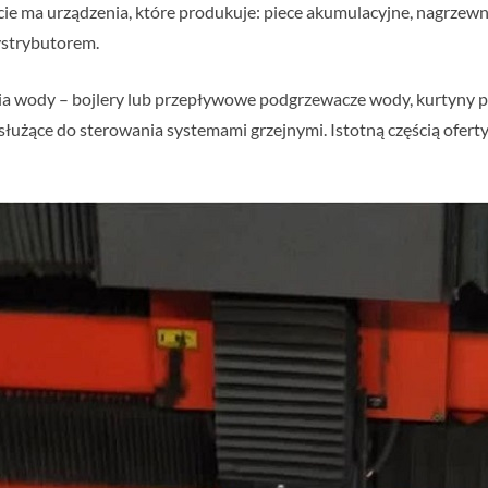
ie ma urządzenia, które produkuje: piece akumulacyjne, nagrzewni
ystrybutorem.
ia wody – bojlery lub przepływowe podgrzewacze wody, kurtyny 
służące do sterowania systemami grzejnymi. Istotną częścią oferty