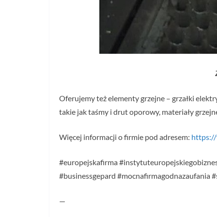
Oferujemy też elementy grzejne – grzałki ele
takie jak taśmy i drut oporowy, materiały grze
Więcej informacji o firmie pod adresem:
https:/
#europejskafirma #instytuteuropejskiegobiznes
#businessgepard #mocnafirmagodnazaufania 
—