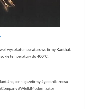
/
owe i wysokotemperaturowe firmy Kanthal,
wysokie temperatury do 400°C.
liant #najcenniejszefirmy #gepardbiznesu
deCompany #WielkiModernizator