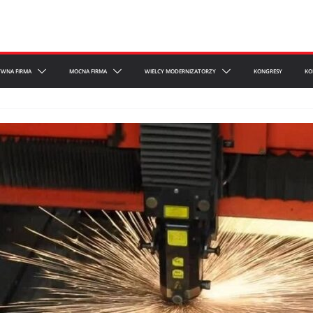
YWNA FIRMA
MOCNA FIRMA
WIELCY MODERNIZATORZY
KONGRESY
KO