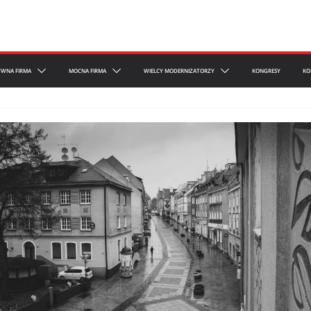
YWNA FIRMA
MOCNA FIRMA
WIELCY MODERNIZATORZY
KONGRESY
KO