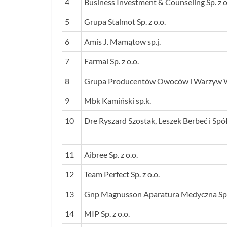
4
Business Investment & Counseling Sp. z o
5
Grupa Stalmot Sp. z o.o.
6
Amis J. Mamątow sp.j.
7
Farmal Sp. z o.o.
8
Grupa Producentów Owoców i Warzyw Wy
9
Mbk Kamiński sp.k.
10
Dre Ryszard Szostak, Leszek Berbeć i Spółk
11
Aibree Sp. z o.o.
12
Team Perfect Sp. z o.o.
13
Gnp Magnusson Aparatura Medyczna Sp. 
14
MIP Sp. z o.o.