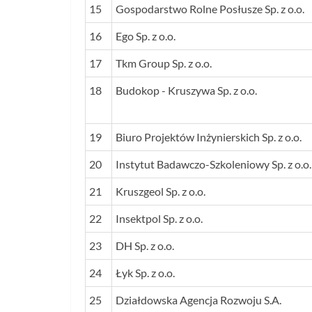
15
Gospodarstwo Rolne Posłusze Sp. z o.o.
16
Ego Sp. z o.o.
17
Tkm Group Sp. z o.o.
18
Budokop - Kruszywa Sp. z o.o.
19
Biuro Projektów Inżynierskich Sp. z o.o.
20
Instytut Badawczo-Szkoleniowy Sp. z o.o.
21
Kruszgeol Sp. z o.o.
22
Insektpol Sp. z o.o.
23
DH Sp. z o.o.
24
Łyk Sp. z o.o.
25
Działdowska Agencja Rozwoju S.A.