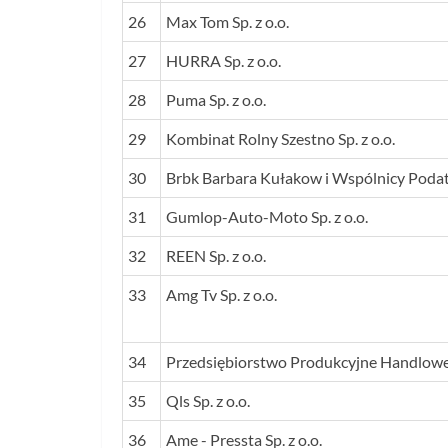
26
Max Tom Sp. z o.o.
27
HURRA Sp. z o.o.
28
Puma Sp. z o.o.
29
Kombinat Rolny Szestno Sp. z o.o.
30
Brbk Barbara Kułakow i Wspólnicy Poda
31
Gumlop-Auto-Moto Sp. z o.o.
32
REEN Sp. z o.o.
33
Amg Tv Sp. z o.o.
34
Przedsiębiorstwo Produkcyjne Handlowe i
35
Qls Sp. z o.o.
36
Ame - Pressta Sp. z o.o.