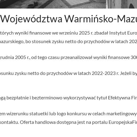
4 Województwa Warmińsko-Mazu
których wyniki finansowe we wrześniu 2025 r. zbadał Instytut Eur
urskiego, bo stosunek zysku netto do przychodów w latach 2022 
rudnia 2005 r., od tego czasu przeanalizował wyniki finansowe 300
sunku zysku netto do przychodów w latach 2022-2023 r. Jeżeli był
ą bezpłatnie i bezterminowo wykorzystywać tytuł Efektywna Fir
em wizerunku statuetki lub logo konkursu w celach marketingowyc
ontaktu. Oferta handlowa dostępna jest na portalu EuropejskaFir