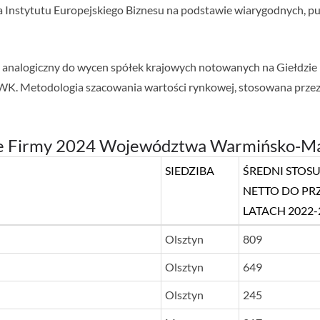
a Instytutu Europejskiego Biznesu na podstawie wiarygodnych, pu
b analogiczny do wycen spółek krajowych notowanych na Giełdzi
WK. Metodologia szacowania wartości rynkowej, stosowana przez 
e Firmy 2024 Województwa Warmińsko-Ma
SIEDZIBA
ŚREDNI STOS
NETTO DO P
LATACH 2022-
SIEDZIBA
ŚREDNI STOS
Olsztyn
809
NETTO DO P
Olsztyn
649
LATACH 2022-
Olsztyn
245