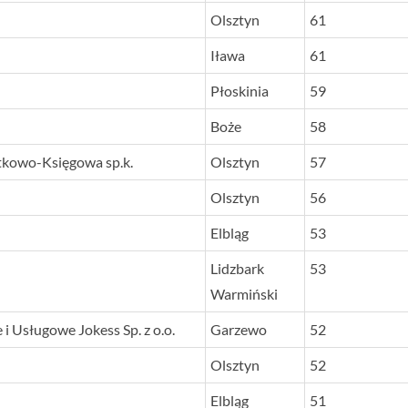
Olsztyn
61
Iława
61
Płoskinia
59
Boże
58
tkowo-Księgowa sp.k.
Olsztyn
57
Olsztyn
56
Elbląg
53
Lidzbark
53
Warmiński
 Usługowe Jokess Sp. z o.o.
Garzewo
52
Olsztyn
52
Elbląg
51