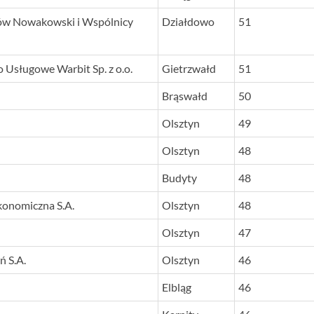
ów Nowakowski i Wspólnicy
Działdowo
51
Usługowe Warbit Sp. z o.o.
Gietrzwałd
51
Brąswałd
50
Olsztyn
49
Olsztyn
48
Budyty
48
konomiczna S.A.
Olsztyn
48
Olsztyn
47
 S.A.
Olsztyn
46
Elbląg
46