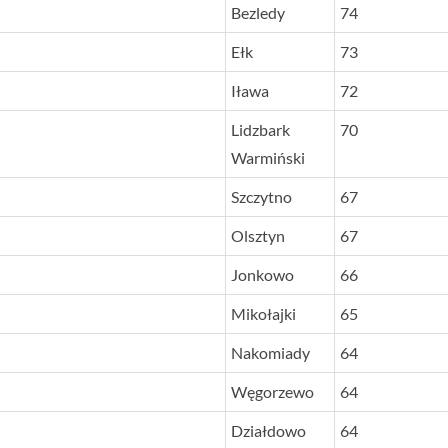
Bezledy
74
Ełk
73
Iława
72
Lidzbark
70
Warmiński
Szczytno
67
Olsztyn
67
Jonkowo
66
Mikołajki
65
Nakomiady
64
Węgorzewo
64
Działdowo
64