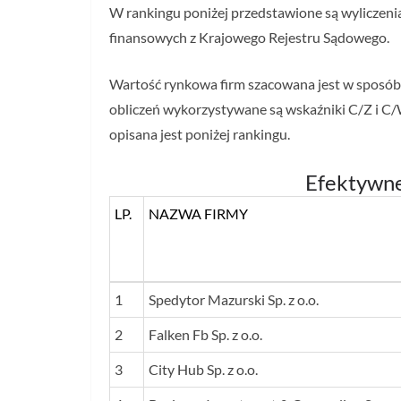
W rankingu poniżej przedstawione są wyliczeni
finansowych z Krajowego Rejestru Sądowego.
Wartość rynkowa firm szacowana jest w sposó
obliczeń wykorzystywane są wskaźniki C/Z i C/
opisana jest poniżej rankingu.
Efektywn
LP.
NAZWA FIRMY
LP.
NAZWA FIRMY
1
Spedytor Mazurski Sp. z o.o.
2
Falken Fb Sp. z o.o.
3
City Hub Sp. z o.o.