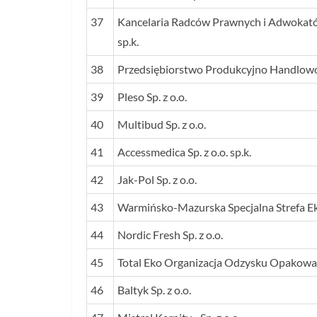
37
Kancelaria Radców Prawnych i Adwokat
sp.k.
38
Przedsiębiorstwo Produkcyjno Handlowo 
39
Pleso Sp. z o.o.
40
Multibud Sp. z o.o.
41
Accessmedica Sp. z o.o. sp.k.
42
Jak-Pol Sp. z o.o.
43
Warmińsko-Mazurska Specjalna Strefa E
44
Nordic Fresh Sp. z o.o.
45
Total Eko Organizacja Odzysku Opakowań
46
Baltyk Sp. z o.o.