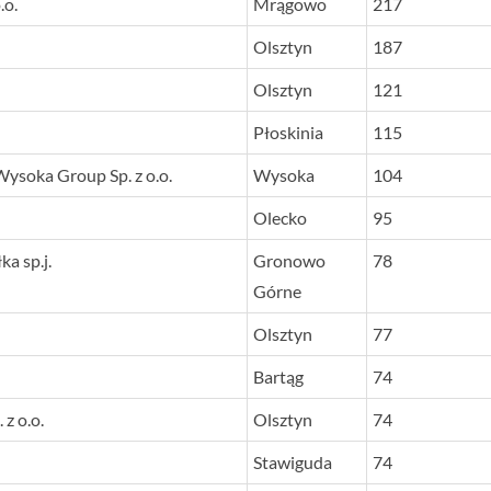
.o.
Mrągowo
217
Olsztyn
187
Olsztyn
121
Płoskinia
115
soka Group Sp. z o.o.
Wysoka
104
Olecko
95
a sp.j.
Gronowo
78
Górne
Olsztyn
77
Bartąg
74
z o.o.
Olsztyn
74
Stawiguda
74