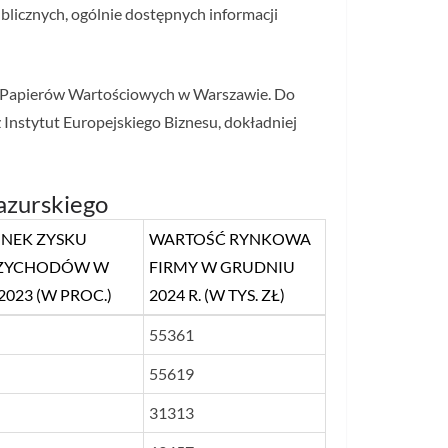
blicznych, ogólnie dostępnych informacji
e Papierów Wartościowych w Warszawie. Do
Instytut Europejskiego Biznesu, dokładniej
zurskiego
UNEK ZYSKU
WARTOŚĆ RYNKOWA
RZYCHODÓW W
FIRMY W GRUDNIU
2023 (W PROC.)
2024 R. (W TYS. ZŁ)
UNEK ZYSKU
WARTOŚĆ RYNKOWA
55361
RZYCHODÓW W
FIRMY W GRUDNIU
55619
2023 (W PROC.)
2024 R. (W TYS. ZŁ)
31313