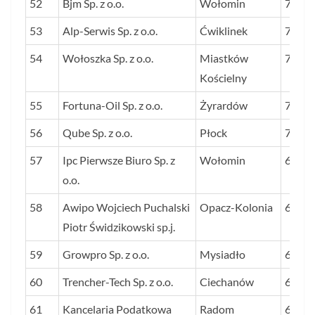
52
Bjm Sp. z o.o.
Wołomin
75
53
Alp-Serwis Sp. z o.o.
Ćwiklinek
73
54
Wołoszka Sp. z o.o.
Miastków
73
Kościelny
55
Fortuna-Oil Sp. z o.o.
Żyrardów
72
56
Qube Sp. z o.o.
Płock
71
57
Ipc Pierwsze Biuro Sp. z
Wołomin
69
o.o.
58
Awipo Wojciech Puchalski
Opacz-Kolonia
69
Piotr Świdzikowski sp.j.
59
Growpro Sp. z o.o.
Mysiadło
69
60
Trencher-Tech Sp. z o.o.
Ciechanów
69
61
Kancelaria Podatkowa
Radom
68