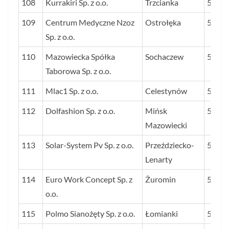
108
Kurrakiri Sp. z o.o.
Trzcianka
56
109
Centrum Medyczne Nzoz
Ostrołęka
56
Sp. z o.o.
110
Mazowiecka Spółka
Sochaczew
56
Taborowa Sp. z o.o.
111
Mlac1 Sp. z o.o.
Celestynów
55
112
Dolfashion Sp. z o.o.
Mińsk
55
Mazowiecki
113
Solar-System Pv Sp. z o.o.
Przeździecko-
55
Lenarty
114
Euro Work Concept Sp. z
Żuromin
55
o.o.
115
Polmo Sianożęty Sp. z o.o.
Łomianki
54