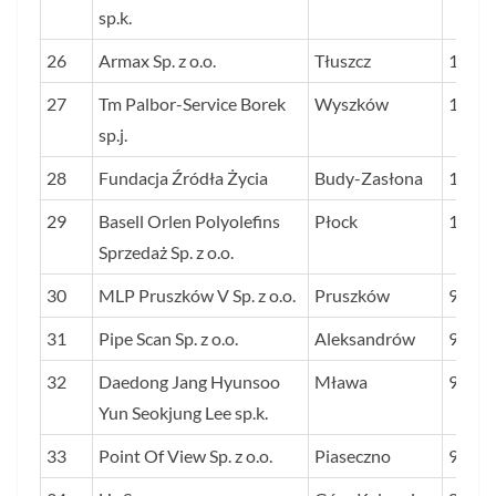
sp.k.
26
Armax Sp. z o.o.
Tłuszcz
109
27
Tm Palbor-Service Borek
Wyszków
105
sp.j.
28
Fundacja Źródła Życia
Budy-Zasłona
103
29
Basell Orlen Polyolefins
Płock
101
Sprzedaż Sp. z o.o.
30
MLP Pruszków V Sp. z o.o.
Pruszków
94
31
Pipe Scan Sp. z o.o.
Aleksandrów
91
32
Daedong Jang Hyunsoo
Mława
90
Yun Seokjung Lee sp.k.
33
Point Of View Sp. z o.o.
Piaseczno
90