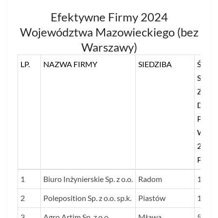
Efektywne Firmy 2024
Województwa Mazowieckiego (bez
Warszawy)
LP.
NAZWA FIRMY
SIEDZIBA
ŚRED
STOS
ZYSK
DO
PRZ
W LA
2022-
PROC
LP.
NAZWA FIRMY
SIEDZIBA
ŚRED
1
Biuro Inżynierskie Sp. z o.o.
Radom
1354
STOS
2
Poleposition Sp. z o.o. sp.k.
Piastów
1020
ZYSK
3
Agro Artim Sp. z o.o.
Mława
DO
562