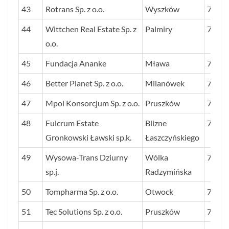
43
Rotrans Sp. z o.o.
Wyszków
79
44
Wittchen Real Estate Sp. z
Palmiry
78
o.o.
45
Fundacja Ananke
Mława
78
46
Better Planet Sp. z o.o.
Milanówek
77
47
Mpol Konsorcjum Sp. z o.o.
Pruszków
77
48
Fulcrum Estate
Blizne
76
Gronkowski Ławski sp.k.
Łaszczyńskiego
49
Wysowa-Trans Dziurny
Wólka
76
sp.j.
Radzymińska
50
Tompharma Sp. z o.o.
Otwock
76
51
Tec Solutions Sp. z o.o.
Pruszków
75