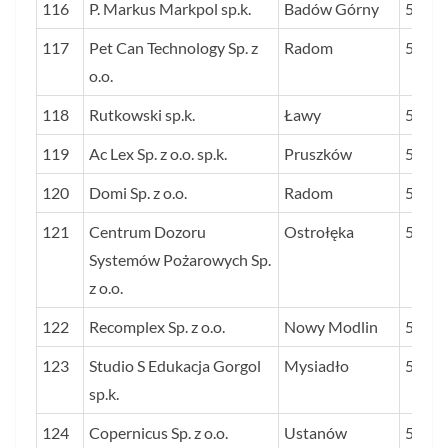
116
P. Markus Markpol sp.k.
Badów Górny
54
117
Pet Can Technology Sp. z
Radom
54
o.o.
118
Rutkowski sp.k.
Ławy
54
119
Ac Lex Sp. z o.o. sp.k.
Pruszków
54
120
Domi Sp. z o.o.
Radom
53
121
Centrum Dozoru
Ostrołęka
53
Systemów Pożarowych Sp.
z o.o.
122
Recomplex Sp. z o.o.
Nowy Modlin
53
123
Studio S Edukacja Gorgol
Mysiadło
53
sp.k.
124
Copernicus Sp. z o.o.
Ustanów
53