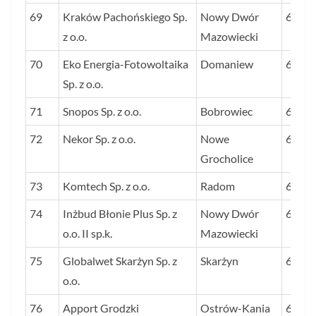
69
Kraków Pachońskiego Sp.
Nowy Dwór
66
z o.o.
Mazowiecki
70
Eko Energia-Fotowoltaika
Domaniew
66
Sp. z o.o.
71
Snopos Sp. z o.o.
Bobrowiec
66
72
Nekor Sp. z o.o.
Nowe
65
Grocholice
73
Komtech Sp. z o.o.
Radom
64
74
Inżbud Błonie Plus Sp. z
Nowy Dwór
64
o.o. II sp.k.
Mazowiecki
75
Globalwet Skarżyn Sp. z
Skarżyn
64
o.o.
76
Apport Grodzki
Ostrów-Kania
64