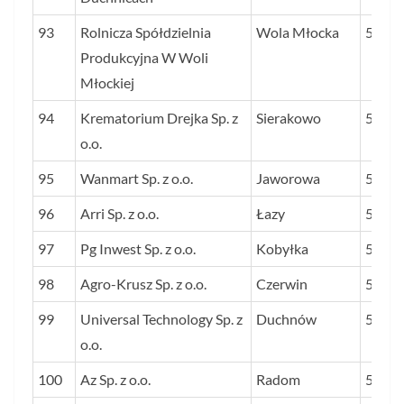
93
Rolnicza Spółdzielnia
Wola Młocka
59
Produkcyjna W Woli
Młockiej
94
Krematorium Drejka Sp. z
Sierakowo
59
o.o.
95
Wanmart Sp. z o.o.
Jaworowa
59
96
Arri Sp. z o.o.
Łazy
59
97
Pg Inwest Sp. z o.o.
Kobyłka
59
98
Agro-Krusz Sp. z o.o.
Czerwin
59
99
Universal Technology Sp. z
Duchnów
58
o.o.
100
Az Sp. z o.o.
Radom
57