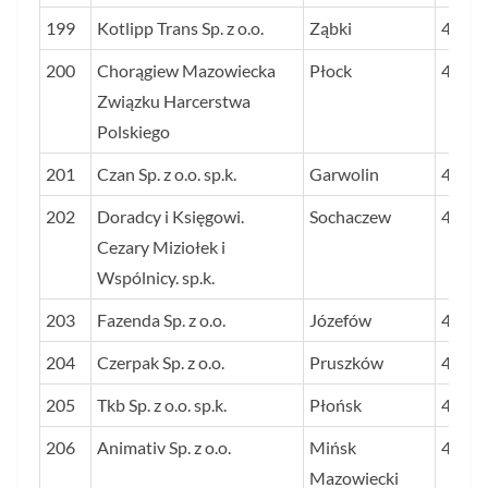
199
Kotlipp Trans Sp. z o.o.
Ząbki
44
200
Chorągiew Mazowiecka
Płock
44
Związku Harcerstwa
Polskiego
201
Czan Sp. z o.o. sp.k.
Garwolin
44
202
Doradcy i Księgowi.
Sochaczew
44
Cezary Miziołek i
Wspólnicy. sp.k.
203
Fazenda Sp. z o.o.
Józefów
44
204
Czerpak Sp. z o.o.
Pruszków
43
205
Tkb Sp. z o.o. sp.k.
Płońsk
43
206
Animativ Sp. z o.o.
Mińsk
43
Mazowiecki