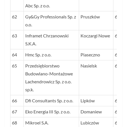
Abc Sp. z o.o.
62
Gy&Gy Professionals Sp. z
Pruszków
68
o.o.
63
Inframet Chrzanowski
Koczargi Nowe
68
S.K.A.
64
Hmc Sp. z o.o.
Piaseczno
68
65
Przedsiębiorstwo
Nasielsk
68
Budowlano-Montażowe
Lachendrowicz Sp. z o.o.
sp.k.
66
Dfi Consultants Sp. z o.o.
Lipków
67
67
Eko Energia III Sp. z o.o.
Domaniew
67
68
Mikroel S.A.
Lubiczów
67