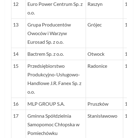
12
Euro Power Centrum Sp. z
Raszyn
193
o.o.
13
Grupa Producentów
Grójec
193
Owoców i Warzyw
Eurosad Sp. z o.o.
14
Bactrem Sp. z o.o.
Otwock
190
15
Przedsiębiorstwo
Radonice
180
Produkcyjno-Usługowo-
Handlowe J.R. Fanex Sp. z
o.o.
16
MLP GROUP S.A.
Pruszków
177
17
Gminna Spółdzielnia
Stanisławowo
175
Samopomoc Chłopska w
Pomiechówku