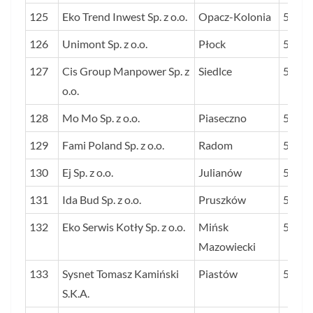
125
Eko Trend Inwest Sp. z o.o.
Opacz-Kolonia
53
126
Unimont Sp. z o.o.
Płock
53
127
Cis Group Manpower Sp. z
Siedlce
52
o.o.
128
Mo Mo Sp. z o.o.
Piaseczno
52
129
Fami Poland Sp. z o.o.
Radom
52
130
Ej Sp. z o.o.
Julianów
52
131
Ida Bud Sp. z o.o.
Pruszków
51
132
Eko Serwis Kotły Sp. z o.o.
Mińsk
51
Mazowiecki
133
Sysnet Tomasz Kamiński
Piastów
51
S.K.A.