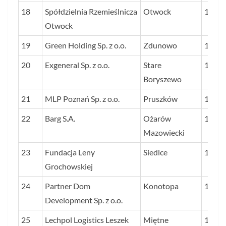
18
Spółdzielnia Rzemieślnicza
Otwock
173
Otwock
19
Green Holding Sp. z o.o.
Zdunowo
160
20
Exgeneral Sp. z o.o.
Stare
156
Boryszewo
21
MLP Poznań Sp. z o.o.
Pruszków
148
22
Barg S.A.
Ożarów
140
Mazowiecki
23
Fundacja Leny
Siedlce
118
Grochowskiej
24
Partner Dom
Konotopa
113
Development Sp. z o.o.
25
Lechpol Logistics Leszek
Miętne
113