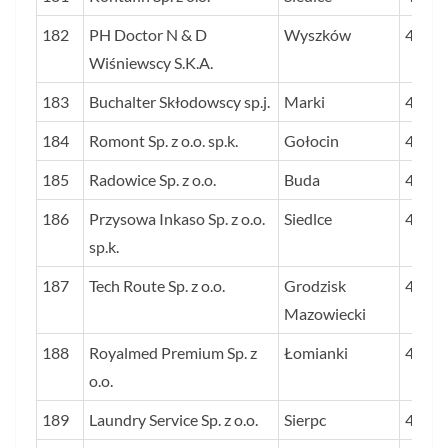
182
PH Doctor N & D
Wyszków
45
Wiśniewscy S.K.A.
183
Buchalter Skłodowscy sp.j.
Marki
45
184
Romont Sp. z o.o. sp.k.
Gołocin
45
185
Radowice Sp. z o.o.
Buda
45
186
Przysowa Inkaso Sp. z o.o.
Siedlce
45
sp.k.
187
Tech Route Sp. z o.o.
Grodzisk
45
Mazowiecki
188
Royalmed Premium Sp. z
Łomianki
45
o.o.
189
Laundry Service Sp. z o.o.
Sierpc
44