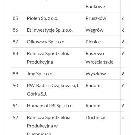
Bankowe
85
Piolen Sp. z o.o.
Pruszków
62
86
Et Inwestycje Sp. z o.o.
Węgrów
61
87
Olkowscy Sp. z o.o.
Pienice
61
88
Rolnicza Spółdzielnia
Raszewo
61
Produkcyjna
Włościańskie
89
Jmg Sp. z o.o.
Wyszków
60
90
P.W. Radir I. Czajkowski, I.
Radom
60
Górka S.J.
91
Humansoft Bi Sp. z o.o.
Radom
60
92
Rolnicza Spółdzielnia
Duchnice
59
Produkcyjna w
Duchnicach