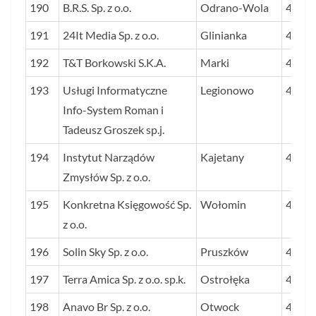
190
B.R.S. Sp. z o.o.
Odrano-Wola
44
191
24It Media Sp. z o.o.
Glinianka
44
192
T&T Borkowski S.K.A.
Marki
44
193
Usługi Informatyczne
Legionowo
44
Info-System Roman i
Tadeusz Groszek sp.j.
194
Instytut Narządów
Kajetany
44
Zmysłów Sp. z o.o.
195
Konkretna Księgowość Sp.
Wołomin
44
z o.o.
196
Solin Sky Sp. z o.o.
Pruszków
44
197
Terra Amica Sp. z o.o. sp.k.
Ostrołęka
44
198
Anavo Br Sp. z o.o.
Otwock
44