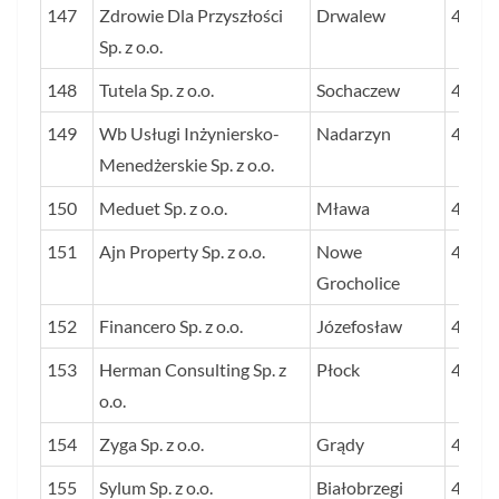
147
Zdrowie Dla Przyszłości
Drwalew
49
Sp. z o.o.
148
Tutela Sp. z o.o.
Sochaczew
49
149
Wb Usługi Inżyniersko-
Nadarzyn
49
Menedżerskie Sp. z o.o.
150
Meduet Sp. z o.o.
Mława
49
151
Ajn Property Sp. z o.o.
Nowe
49
Grocholice
152
Financero Sp. z o.o.
Józefosław
49
153
Herman Consulting Sp. z
Płock
49
o.o.
154
Zyga Sp. z o.o.
Grądy
48
155
Sylum Sp. z o.o.
Białobrzegi
48