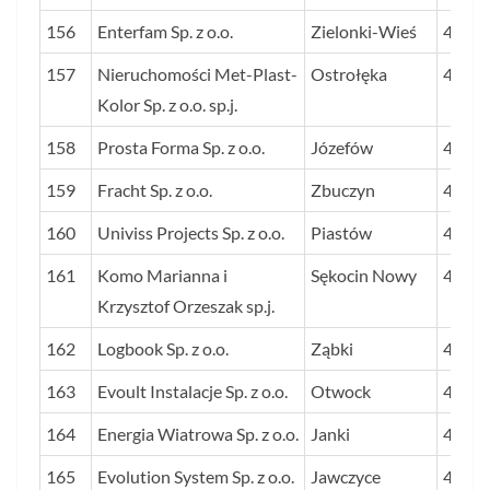
156
Enterfam Sp. z o.o.
Zielonki-Wieś
48
157
Nieruchomości Met-Plast-
Ostrołęka
48
Kolor Sp. z o.o. sp.j.
158
Prosta Forma Sp. z o.o.
Józefów
48
159
Fracht Sp. z o.o.
Zbuczyn
48
160
Univiss Projects Sp. z o.o.
Piastów
48
161
Komo Marianna i
Sękocin Nowy
48
Krzysztof Orzeszak sp.j.
162
Logbook Sp. z o.o.
Ząbki
48
163
Evoult Instalacje Sp. z o.o.
Otwock
47
164
Energia Wiatrowa Sp. z o.o.
Janki
47
165
Evolution System Sp. z o.o.
Jawczyce
47