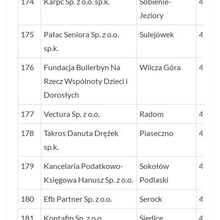
174
Karpc Sp. z o.o. sp.k.
Sobienie-
46
Jeziory
175
Pałac Seniora Sp. z o.o.
Sulejówek
46
sp.k.
176
Fundacja Bullerbyn Na
Wilcza Góra
46
Rzecz Wspólnoty Dzieci i
Dorosłych
177
Vectura Sp. z o.o.
Radom
46
178
Takros Danuta Drężek
Piaseczno
46
sp.k.
179
Kancelaria Podatkowo-
Sokołów
46
Księgowa Hanusz Sp. z o.o.
Podlaski
180
Efb Partner Sp. z o.o.
Serock
45
181
Kontafin Sp. z o.o.
Siedlce
45