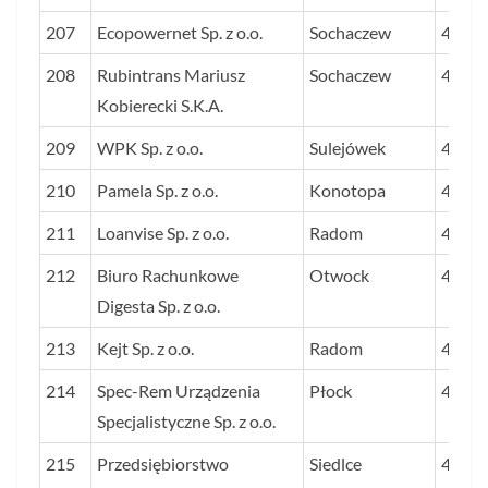
207
Ecopowernet Sp. z o.o.
Sochaczew
43
208
Rubintrans Mariusz
Sochaczew
43
Kobierecki S.K.A.
209
WPK Sp. z o.o.
Sulejówek
43
210
Pamela Sp. z o.o.
Konotopa
43
211
Loanvise Sp. z o.o.
Radom
43
212
Biuro Rachunkowe
Otwock
43
Digesta Sp. z o.o.
213
Kejt Sp. z o.o.
Radom
43
214
Spec-Rem Urządzenia
Płock
43
Specjalistyczne Sp. z o.o.
215
Przedsiębiorstwo
Siedlce
43