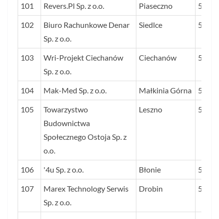
101
Revers.Pl Sp. z o.o.
Piaseczno
57
102
Biuro Rachunkowe Denar
Siedlce
57
Sp. z o.o.
103
Wri-Projekt Ciechanów
Ciechanów
57
Sp. z o.o.
104
Mak-Med Sp. z o.o.
Małkinia Górna
57
105
Towarzystwo
Leszno
57
Budownictwa
Społecznego Ostoja Sp. z
o.o.
106
'4u Sp. z o.o.
Błonie
56
107
Marex Technology Serwis
Drobin
56
Sp. z o.o.