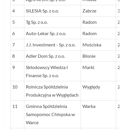
PRZ
4
SILESIA Sp. z o.o.
Zabrze
314
W LA
5
Tg Sp. z o.o.
Radom
296
2022-
PROC
6
Auto-Lekar Sp. z o.o.
Radom
237
7
J.J. Investment - Sp. z o.o.
Mościska
230
8
Adler Dom Sp. z o.o.
Błonie
220
9
Skłodowscy Wiedza I
Marki
210
Finanse Sp. z o.o.
10
Rolnicza Spółdzielnia
Wyględy
207
Produkcyjna w Wyględach
11
Gminna Spółdzielnia
Warka
200
Samopomoc Chłopska w
Warce