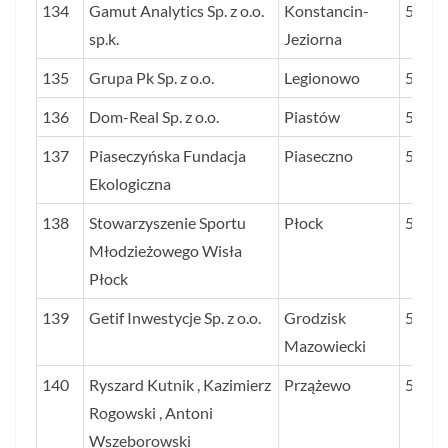
134
Gamut Analytics Sp. z o.o.
Konstancin-
51
sp.k.
Jeziorna
135
Grupa Pk Sp. z o.o.
Legionowo
51
136
Dom-Real Sp. z o.o.
Piastów
51
137
Piaseczyńska Fundacja
Piaseczno
51
Ekologiczna
138
Stowarzyszenie Sportu
Płock
51
Młodzieżowego Wisła
Płock
139
Getif Inwestycje Sp. z o.o.
Grodzisk
51
Mazowiecki
140
Ryszard Kutnik , Kazimierz
Przążewo
50
Rogowski , Antoni
Wszeborowski