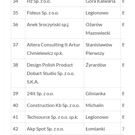
34
Hz Sp. z o.o.
Góra Kalwaria
88
35
Fideus Sp. z o.o.
Legionowo
88
36
Anek Sroczyński sp.j.
Ożarów
87
Mazowiecki
37
Altera Consulting It Artur
Stanisławów
82
Chmielewicz sp.k.
Pierwszy
38
Design Polish Product
Żyrardów
81
Dobart Studio Sp. z o.o.
S.K.A.
39
24It Sp. z o.o.
Glinianka
81
40
Construction Kb Sp. z o.o.
Michalin
81
41
Techsource Sp. z o.o. sp.k.
Legionowo
80
42
Akp Spot Sp. z o.o.
Łomianki
79