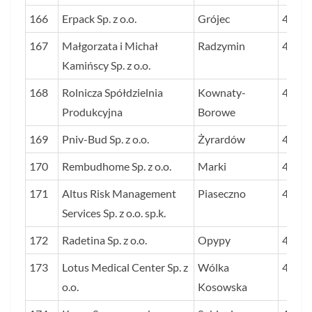
166
Erpack Sp. z o.o.
Grójec
47
167
Małgorzata i Michał
Radzymin
47
Kamińscy Sp. z o.o.
168
Rolnicza Spółdzielnia
Kownaty-
47
Produkcyjna
Borowe
169
Pniv-Bud Sp. z o.o.
Żyrardów
47
170
Rembudhome Sp. z o.o.
Marki
47
171
Altus Risk Management
Piaseczno
47
Services Sp. z o.o. sp.k.
172
Radetina Sp. z o.o.
Opypy
46
173
Lotus Medical Center Sp. z
Wólka
46
o.o.
Kosowska