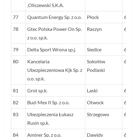
,Oliszewski S.K.A.
77
Quantum Energy Sp. z o.o.
Płock
63
78
Gtec Polska Power On Sp.
Raszyn
63
z o.o. sp.k.
79
Delta Sport Wrona sp.j.
Siedlce
63
80
Kancelaria
Sokołów
63
Ubezpieczeniowa Kjk Sp. z
Podlaski
o.o. sp.k.
81
Grot sp.k.
Laski
63
82
Bud-Mex II Sp. z o.o.
Otwock
62
83
Ubezpieczenia Łukasz
Strzegowo
62
Rusin sp.k.
84
Aminer Sp. z o.o.
Dawidy
62