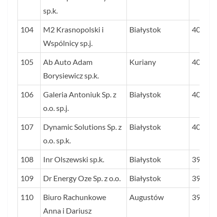
sp.k.
104
M2 Krasnopolski i
Białystok
40,5
Wspólnicy sp.j.
105
Ab Auto Adam
Kuriany
40,3
Borysiewicz sp.k.
106
Galeria Antoniuk Sp. z
Białystok
40,3
o.o. sp.j.
107
Dynamic Solutions Sp. z
Białystok
40,0
o.o. sp.k.
108
Inr Olszewski sp.k.
Białystok
39,8
109
Dr Energy Oze Sp. z o.o.
Białystok
39,3
110
Biuro Rachunkowe
Augustów
39,2
Anna i Dariusz