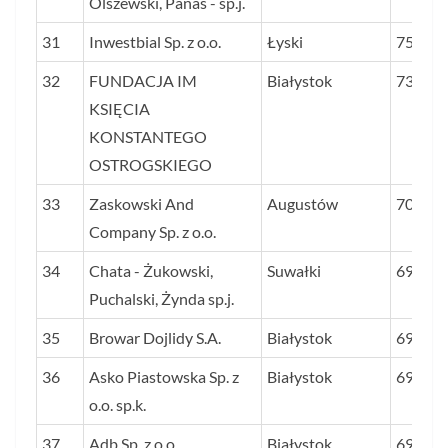
Olszewski, Panas - sp.j.
31
Inwestbial Sp. z o.o.
Łyski
75,5
32
FUNDACJA IM
Białystok
73,6
KSIĘCIA
KONSTANTEGO
OSTROGSKIEGO
33
Zaskowski And
Augustów
70,4
Company Sp. z o.o.
34
Chata - Żukowski,
Suwałki
69,8
Puchalski, Żynda sp.j.
35
Browar Dojlidy S.A.
Białystok
69,5
36
Asko Piastowska Sp. z
Białystok
69,0
o.o. sp.k.
37
Adb Sp. z o.o.
Białystok
69,0