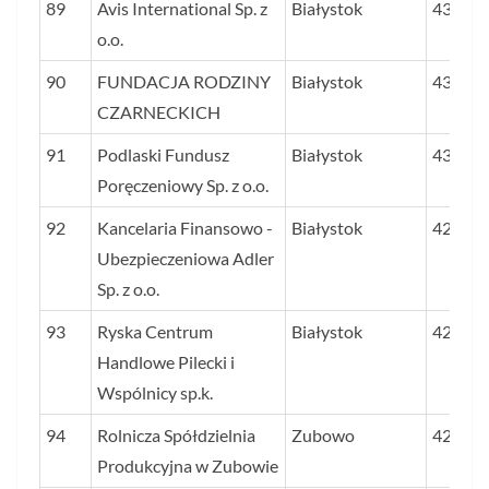
89
Avis International Sp. z
Białystok
43,1
o.o.
90
FUNDACJA RODZINY
Białystok
43,1
CZARNECKICH
91
Podlaski Fundusz
Białystok
43,1
Poręczeniowy Sp. z o.o.
92
Kancelaria Finansowo -
Białystok
42,9
Ubezpieczeniowa Adler
Sp. z o.o.
93
Ryska Centrum
Białystok
42,6
Handlowe Pilecki i
Wspólnicy sp.k.
94
Rolnicza Spółdzielnia
Zubowo
42,6
Produkcyjna w Zubowie