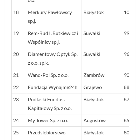
18
Merkury Pawłowscy
Białystok
103,1
sp.j.
19
Rem-Bud I. Butkiewicz i
Suwałki
99,0
Wspólnicy sp.j.
20
Diamentowy Optyk Sp.
Suwałki
96,4
z o.o. sp.k.
21
Wand-Pol Sp. z o.o.
Zambrów
90,0
22
Fundacja Wynajme24h
Grajewo
88,1
23
Podlaski Fundusz
Białystok
87,2
Kapitałowy Sp. z o.o.
24
My Tower Sp. z o.o.
Augustów
85,8
25
Przedsiębiorstwo
Białystok
80,4