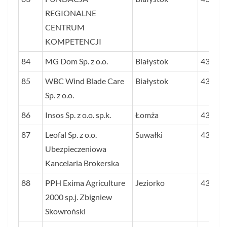
REGIONALNE
CENTRUM
KOMPETENCJI
84
MG Dom Sp. z o.o.
Białystok
43,7
85
WBC Wind Blade Care
Białystok
43,5
Sp. z o.o.
86
Insos Sp. z o.o. sp.k.
Łomża
43,4
87
Leofal Sp. z o.o.
Suwałki
43,4
Ubezpieczeniowa
Kancelaria Brokerska
88
PPH Exima Agriculture
Jeziorko
43,3
2000 sp.j. Zbigniew
Skowroński