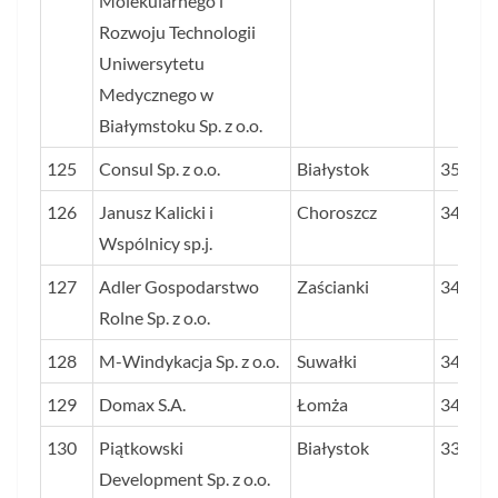
Molekularnego i
Rozwoju Technologii
Uniwersytetu
Medycznego w
Białymstoku Sp. z o.o.
125
Consul Sp. z o.o.
Białystok
35,2
126
Janusz Kalicki i
Choroszcz
34,9
Wspólnicy sp.j.
127
Adler Gospodarstwo
Zaścianki
34,8
Rolne Sp. z o.o.
128
M-Windykacja Sp. z o.o.
Suwałki
34,6
129
Domax S.A.
Łomża
34,5
130
Piątkowski
Białystok
33,6
Development Sp. z o.o.