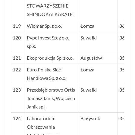
STOWARZYSZENIE
SHINDOKAI KARATE
119
Wiomar Sp. z o.o.
Łomża
36,2
120
Pvpc Invest Sp. z o.o.
Suwałki
36,1
sp.k.
121
Ekoprodukcja Sp. z o.o.
Augustów
35,9
122
Euro Polska Sieć
Łomża
35,9
Handlowa Sp. z o.o.
123
Przedsiębiorstwo Ortis
Suwałki
35,5
Tomasz Janik, Wojciech
Janik sp.j.
124
Laboratorium
Białystok
35,3
Obrazowania