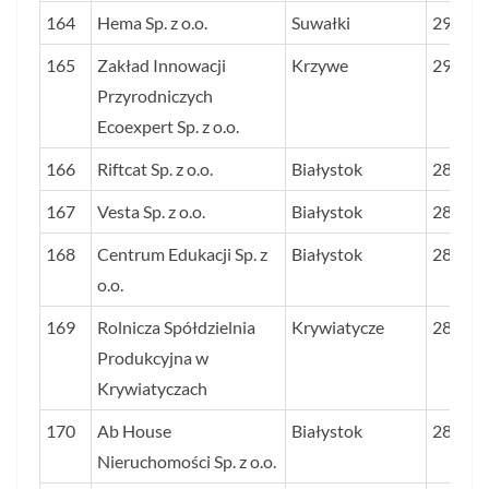
164
Hema Sp. z o.o.
Suwałki
29,0
165
Zakład Innowacji
Krzywe
29,0
Przyrodniczych
Ecoexpert Sp. z o.o.
166
Riftcat Sp. z o.o.
Białystok
28,9
167
Vesta Sp. z o.o.
Białystok
28,6
168
Centrum Edukacji Sp. z
Białystok
28,6
o.o.
169
Rolnicza Spółdzielnia
Krywiatycze
28,6
Produkcyjna w
Krywiatyczach
170
Ab House
Białystok
28,6
Nieruchomości Sp. z o.o.