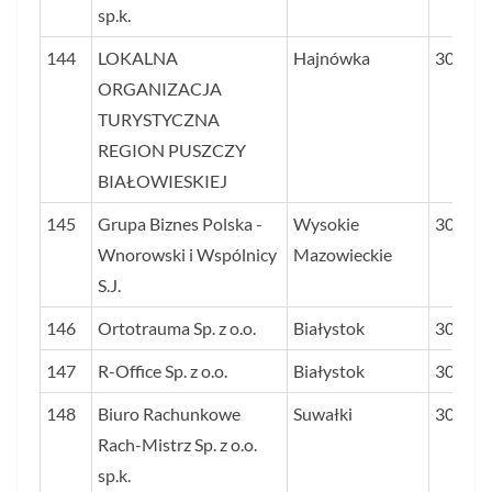
sp.k.
144
LOKALNA
Hajnówka
30,6
ORGANIZACJA
TURYSTYCZNA
REGION PUSZCZY
BIAŁOWIESKIEJ
145
Grupa Biznes Polska -
Wysokie
30,4
Wnorowski i Wspólnicy
Mazowieckie
S.J.
146
Ortotrauma Sp. z o.o.
Białystok
30,3
147
R-Office Sp. z o.o.
Białystok
30,3
148
Biuro Rachunkowe
Suwałki
30,1
Rach-Mistrz Sp. z o.o.
sp.k.