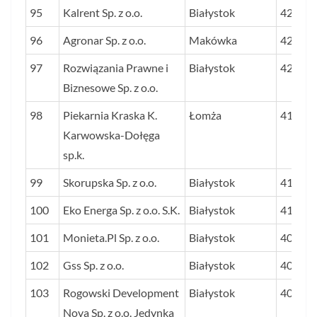
95
Kalrent Sp. z o.o.
Białystok
42,5
96
Agronar Sp. z o.o.
Makówka
42,2
97
Rozwiązania Prawne i
Białystok
42,1
Biznesowe Sp. z o.o.
98
Piekarnia Kraska K.
Łomża
41,7
Karwowska-Dołęga
sp.k.
99
Skorupska Sp. z o.o.
Białystok
41,4
100
Eko Energa Sp. z o.o. S.K.
Białystok
41,0
101
Monieta.Pl Sp. z o.o.
Białystok
40,9
102
Gss Sp. z o.o.
Białystok
40,8
103
Rogowski Development
Białystok
40,7
Nova Sp. z o.o. Jedynka