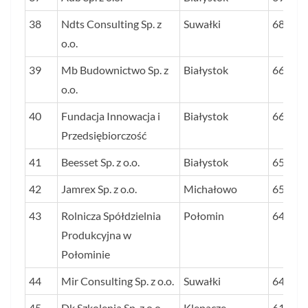
38
Ndts Consulting Sp. z
Suwałki
68,2
o.o.
39
Mb Budownictwo Sp. z
Białystok
66,9
o.o.
40
Fundacja Innowacja i
Białystok
66,6
Przedsiębiorczość
41
Beesset Sp. z o.o.
Białystok
65,9
42
Jamrex Sp. z o.o.
Michałowo
65,0
43
Rolnicza Spółdzielnia
Połomin
64,8
Produkcyjna w
Połominie
44
Mir Consulting Sp. z o.o.
Suwałki
64,1
45
Dk Szkolenia Sp. z o.o.
Klepacze
61,8