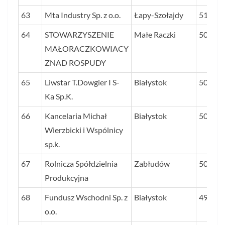
63
Mta Industry Sp. z o.o.
Łapy-Szołajdy
51,1
64
STOWARZYSZENIE
Małe Raczki
50,8
MAŁORACZKOWIACY
ZNAD ROSPUDY
65
Liwstar T.Dowgier I S-
Białystok
50,7
Ka Sp.K.
66
Kancelaria Michał
Białystok
50,5
Wierzbicki i Wspólnicy
sp.k.
67
Rolnicza Spółdzielnia
Zabłudów
50,4
Produkcyjna
68
Fundusz Wschodni Sp. z
Białystok
49,8
o.o.