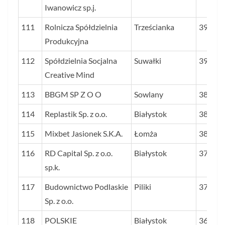
Iwanowicz sp.j.
111
Rolnicza Spółdzielnia
Trześcianka
39,0
Produkcyjna
112
Spółdzielnia Socjalna
Suwałki
39,0
Creative Mind
113
BBGM SP Z O O
Sowlany
38,8
114
Replastik Sp. z o.o.
Białystok
38,3
115
Mixbet Jasionek S.K.A.
Łomża
38,0
116
RD Capital Sp. z o.o.
Białystok
37,9
sp.k.
117
Budownictwo Podlaskie
Piliki
37,9
Sp. z o.o.
118
POLSKIE
Białystok
36,4