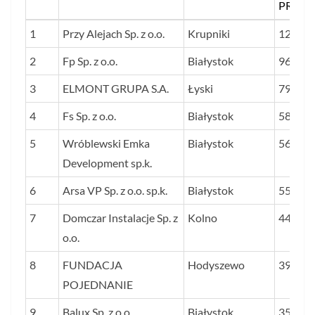
PROC
LP.
NAZWA FIRMY
SIEDZIBA
ŚREDN
1
Przy Alejach Sp. z o.o.
Krupniki
12 511
STOSU
2
Fp Sp. z o.o.
Białystok
963,1
ZYSKU
3
ELMONT GRUPA S.A.
Łyski
DO
795,0
PRZY
4
Fs Sp. z o.o.
Białystok
588,8
OD 201
5
Wróblewski Emka
Białystok
562,5
2020 R
Development sp.k.
PROC
6
Arsa VP Sp. z o.o. sp.k.
Białystok
553,5
7
Domczar Instalacje Sp. z
Kolno
440,0
o.o.
8
FUNDACJA
Hodyszewo
399,1
POJEDNANIE
9
Balux Sp. z o.o.
Białystok
351,6