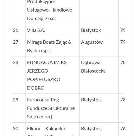
Produkcyjno-
Usługowo-Handlowe
Dom Sp. z o.o.
26
Villa S.A.
Białystok
79,8
27
Mirage Boats Zając &
Augustów
79,1
Bychto sp. j.
28
FUNDACJA IM KS
Dąbrowa
78,4
JERZEGO
Białostocka
POPIEŁUSZKO
DOBRO
29
Euroconsulting
Białystok
78,1
Fundusze Strukturalne
Sp. z o.o. sp.j.
30
Elkond - Kakareko,
Białystok
76,6