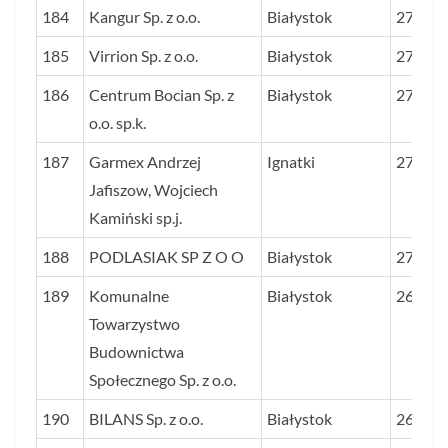
184
Kangur Sp. z o.o.
Białystok
27,4
185
Virrion Sp. z o.o.
Białystok
27,3
186
Centrum Bocian Sp. z
Białystok
27,3
o.o. sp.k.
187
Garmex Andrzej
Ignatki
27,2
Jafiszow, Wojciech
Kamiński sp.j.
188
PODLASIAK SP Z O O
Białystok
27,0
189
Komunalne
Białystok
26,9
Towarzystwo
Budownictwa
Społecznego Sp. z o.o.
190
BILANS Sp. z o.o.
Białystok
26,8