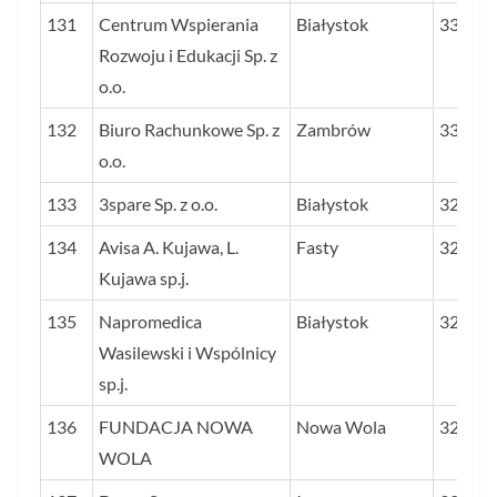
131
Centrum Wspierania
Białystok
33,4
Rozwoju i Edukacji Sp. z
o.o.
132
Biuro Rachunkowe Sp. z
Zambrów
33,2
o.o.
133
3spare Sp. z o.o.
Białystok
32,8
134
Avisa A. Kujawa, L.
Fasty
32,7
Kujawa sp.j.
135
Napromedica
Białystok
32,4
Wasilewski i Wspólnicy
sp.j.
136
FUNDACJA NOWA
Nowa Wola
32,3
WOLA