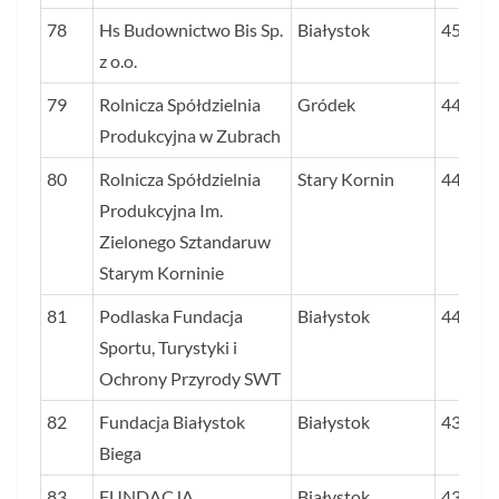
78
Hs Budownictwo Bis Sp.
Białystok
45,5
z o.o.
79
Rolnicza Spółdzielnia
Gródek
44,9
Produkcyjna w Zubrach
80
Rolnicza Spółdzielnia
Stary Kornin
44,4
Produkcyjna Im.
Zielonego Sztandaruw
Starym Korninie
81
Podlaska Fundacja
Białystok
44,4
Sportu, Turystyki i
Ochrony Przyrody SWT
82
Fundacja Białystok
Białystok
43,9
Biega
83
FUNDACJA
Białystok
43,8