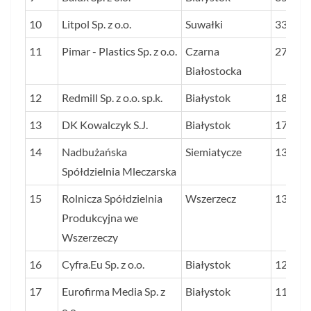
10
Litpol Sp. z o.o.
Suwałki
334,5
11
Pimar - Plastics Sp. z o.o.
Czarna
276,2
Białostocka
12
Redmill Sp. z o.o. sp.k.
Białystok
181,1
13
DK Kowalczyk S.J.
Białystok
174,6
14
Nadbużańska
Siemiatycze
137,3
Spółdzielnia Mleczarska
15
Rolnicza Spółdzielnia
Wszerzecz
135,7
Produkcyjna we
Wszerzeczy
16
Cyfra.Eu Sp. z o.o.
Białystok
126,2
17
Eurofirma Media Sp. z
Białystok
116,9
o.o.