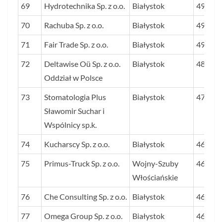
69
Hydrotechnika Sp. z o.o.
Białystok
49,5
70
Rachuba Sp. z o.o.
Białystok
49,1
71
Fair Trade Sp. z o.o.
Białystok
49,1
72
Deltawise Oü Sp. z o.o.
Białystok
48,2
Oddział w Polsce
73
Stomatologia Plus
Białystok
47,1
Sławomir Suchar i
Wspólnicy sp.k.
74
Kucharscy Sp. z o.o.
Białystok
46,8
75
Primus-Truck Sp. z o.o.
Wojny-Szuby
46,5
Włościańskie
76
Che Consulting Sp. z o.o.
Białystok
46,4
77
Omega Group Sp. z o.o.
Białystok
46,0