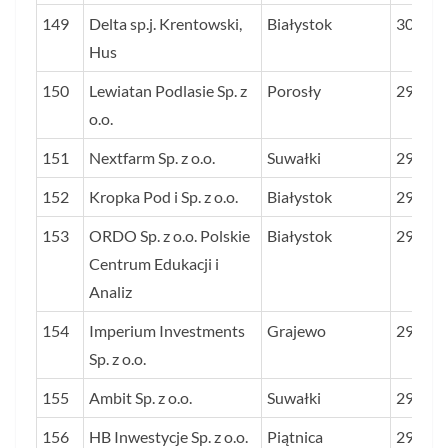
149
Delta sp.j. Krentowski,
Białystok
30,0
Hus
150
Lewiatan Podlasie Sp. z
Porosły
29,9
o.o.
151
Nextfarm Sp. z o.o.
Suwałki
29,9
152
Kropka Pod i Sp. z o.o.
Białystok
29,8
153
ORDO Sp. z o.o. Polskie
Białystok
29,7
Centrum Edukacji i
Analiz
154
Imperium Investments
Grajewo
29,6
Sp. z o.o.
155
Ambit Sp. z o.o.
Suwałki
29,5
156
HB Inwestycje Sp. z o.o.
Piątnica
29,5