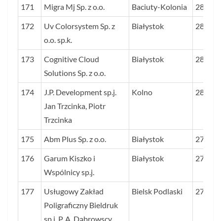
171
Migra Mj Sp. z o.o.
Baciuty-Kolonia
28,5
172
Uv Colorsystem Sp. z
Białystok
28,4
o.o. sp.k.
173
Cognitive Cloud
Białystok
28,3
Solutions Sp. z o.o.
174
J.P. Development sp.j.
Kolno
28,2
Jan Trzcinka, Piotr
Trzcinka
175
Abm Plus Sp. z o.o.
Białystok
27,8
176
Garum Kiszko i
Białystok
27,8
Wspólnicy sp.j.
177
Usługowy Zakład
Bielsk Podlaski
27,7
Poligraficzny Bieldruk
sp.j. P. A. Dąbrowscy