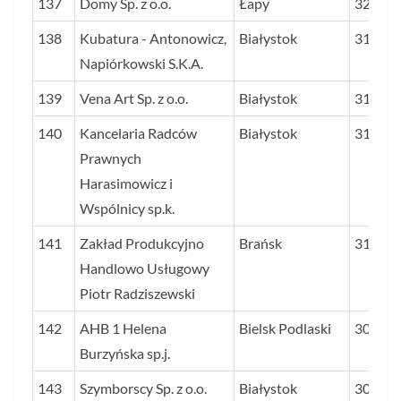
137
Domy Sp. z o.o.
Łapy
32,2
138
Kubatura - Antonowicz,
Białystok
31,8
Napiórkowski S.K.A.
139
Vena Art Sp. z o.o.
Białystok
31,6
140
Kancelaria Radców
Białystok
31,2
Prawnych
Harasimowicz i
Wspólnicy sp.k.
141
Zakład Produkcyjno
Brańsk
31,0
Handlowo Usługowy
Piotr Radziszewski
142
AHB 1 Helena
Bielsk Podlaski
30,8
Burzyńska sp.j.
143
Szymborscy Sp. z o.o.
Białystok
30,6