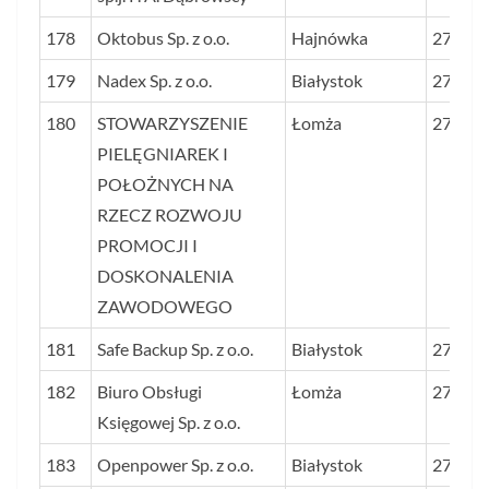
178
Oktobus Sp. z o.o.
Hajnówka
27,7
179
Nadex Sp. z o.o.
Białystok
27,7
180
STOWARZYSZENIE
Łomża
27,7
PIELĘGNIAREK I
POŁOŻNYCH NA
RZECZ ROZWOJU
PROMOCJI I
DOSKONALENIA
ZAWODOWEGO
181
Safe Backup Sp. z o.o.
Białystok
27,6
182
Biuro Obsługi
Łomża
27,5
Księgowej Sp. z o.o.
183
Openpower Sp. z o.o.
Białystok
27,5