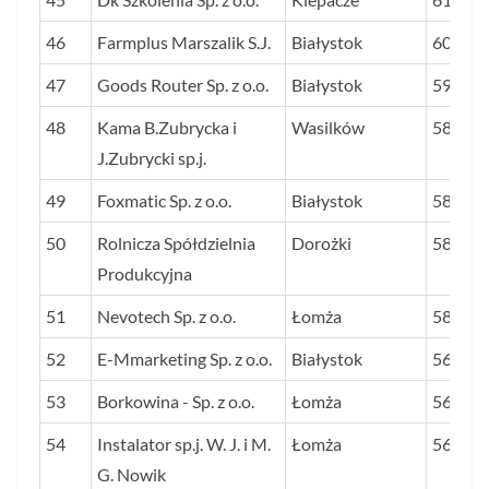
46
Farmplus Marszalik S.J.
Białystok
60,5
47
Goods Router Sp. z o.o.
Białystok
59,9
48
Kama B.Zubrycka i
Wasilków
58,5
J.Zubrycki sp.j.
49
Foxmatic Sp. z o.o.
Białystok
58,4
50
Rolnicza Spółdzielnia
Dorożki
58,2
Produkcyjna
51
Nevotech Sp. z o.o.
Łomża
58,1
52
E-Mmarketing Sp. z o.o.
Białystok
56,8
53
Borkowina - Sp. z o.o.
Łomża
56,6
54
Instalator sp.j. W. J. i M.
Łomża
56,0
G. Nowik