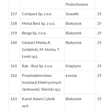
Poduchowna
157
Compact Sp. z o.o.
Suwałki
29,4
158
Metal Best Sp. z o.o.
Białystok
29,4
159
Berga Sp. z o.o.
Białystok
29,4
160
Globart Media A.
Białystok
29,3
Gołębicki, M. Horba, T.
Łaski sp.j.
161
Rak - Bud Sp. z o.o.
Księżyno
29,2
162
Przedsiębiorstwo
Łomża
29,0
Instalacji Elektrycznych
Jankowski, Sienicki sp.j.
163
Kandi Adam Cylwik
Białystok
29,0
sp.k.