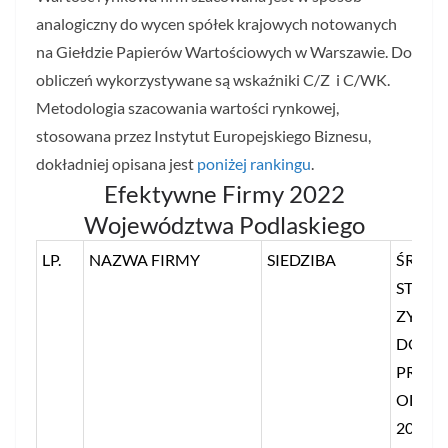
analogiczny do wycen spółek krajowych notowanych
na Giełdzie Papierów Wartościowych w Warszawie. Do
obliczeń wykorzystywane są wskaźniki C/Z i C/WK.
Metodologia szacowania wartości rynkowej,
stosowana przez Instytut Europejskiego Biznesu,
dokładniej opisana jest
poniżej rankingu
.
Efektywne Firmy 2022
Województwa Podlaskiego
LP.
NAZWA FIRMY
SIEDZIBA
ŚREDN
STOSU
ZYSKU
DO
PRZY
OD 201
2020 R