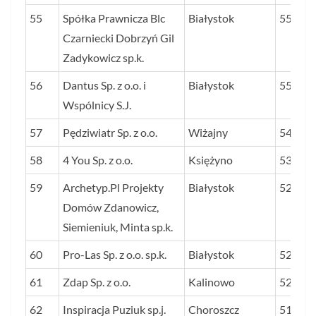
55
Spółka Prawnicza Blc
Białystok
55,4
Czarniecki Dobrzyń Gil
Zadykowicz sp.k.
56
Dantus Sp. z o.o. i
Białystok
55,2
Wspólnicy S.J.
57
Pędziwiatr Sp. z o.o.
Wiżajny
54,2
58
4 You Sp. z o.o.
Księżyno
53,0
59
Archetyp.Pl Projekty
Białystok
52,5
Domów Zdanowicz,
Siemieniuk, Minta sp.k.
60
Pro-Las Sp. z o.o. sp.k.
Białystok
52,0
61
Zdap Sp. z o.o.
Kalinowo
52,0
62
Inspiracja Puziuk sp.j.
Choroszcz
51,4