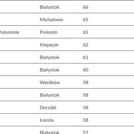
Białystok
66
Michałowo
65
Połominie
Połomin
65
Klepacze
62
Białystok
61
Białystok
60
Wasilków
58
Białystok
58
Dorożki
58
Łomża
58
Białystok
57