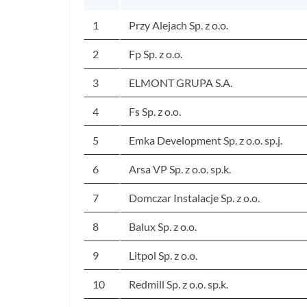
1
Przy Alejach Sp. z o.o.
2
Fp Sp. z o.o.
3
ELMONT GRUPA S.A.
4
Fs Sp. z o.o.
5
Emka Development Sp. z o.o. sp.j.
6
Arsa VP Sp. z o.o. sp.k.
7
Domczar Instalacje Sp. z o.o.
8
Balux Sp. z o.o.
9
Litpol Sp. z o.o.
10
Redmill Sp. z o.o. sp.k.