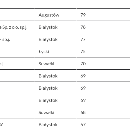
Augustów
79
p. z o.o. sp.j.
Białystok
78
sp.j.
Białystok
77
Łyski
75
.j.
Suwałki
70
Białystok
69
Białystok
69
Białystok
69
Suwałki
68
ść
Białystok
67