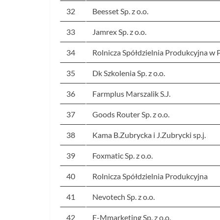
32
Beesset Sp. z o.o.
33
Jamrex Sp. z o.o.
34
Rolnicza Spółdzielnia Produkcyjna w 
35
Dk Szkolenia Sp. z o.o.
36
Farmplus Marszalik S.J.
37
Goods Router Sp. z o.o.
38
Kama B.Zubrycka i J.Zubrycki sp.j.
39
Foxmatic Sp. z o.o.
40
Rolnicza Spółdzielnia Produkcyjna
41
Nevotech Sp. z o.o.
42
E-Mmarketing Sp. z o.o.