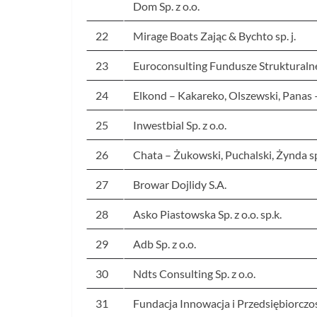
Dom Sp. z o.o.
22
Mirage Boats Zając & Bychto sp. j.
23
Euroconsulting Fundusze Strukturalne S
24
Elkond – Kakareko, Olszewski, Panas – 
25
Inwestbial Sp. z o.o.
26
Chata – Żukowski, Puchalski, Żynda sp
27
Browar Dojlidy S.A.
28
Asko Piastowska Sp. z o.o. sp.k.
29
Adb Sp. z o.o.
30
Ndts Consulting Sp. z o.o.
31
Fundacja Innowacja i Przedsiębiorczo