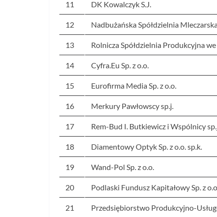
11
DK Kowalczyk S.J.
12
Nadbużańska Spółdzielnia Mleczarsk
13
Rolnicza Spółdzielnia Produkcyjna w
14
Cyfra.Eu Sp. z o.o.
15
Eurofirma Media Sp. z o.o.
16
Merkury Pawłowscy sp.j.
17
Rem-Bud I. Butkiewicz i Wspólnicy sp.j
18
Diamentowy Optyk Sp. z o.o. sp.k.
19
Wand-Pol Sp. z o.o.
20
Podlaski Fundusz Kapitałowy Sp. z o.o
21
Przedsiębiorstwo Produkcyjno-Usł