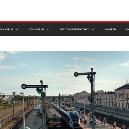
YWNA FIRMA
MOCNA FIRMA
WIELCY MODERNIZATORZY
KONGRESY
KO