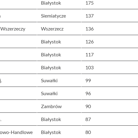
Białystok
175
a
Siemiatycze
137
e Wszerzeczy
Wszerzecz
136
Białystok
126
Białystok
117
Białystok
103
.
Suwałki
99
Suwałki
96
Zambrów
90
.
Białystok
87
ugowo-Handlowe
Białystok
80