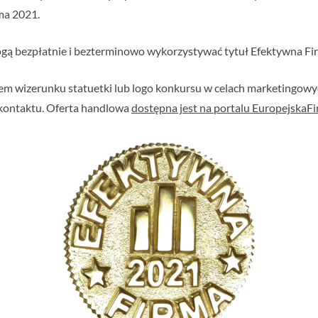
ma 2021.
ą bezpłatnie i bezterminowo wykorzystywać tytuł Efektywna Fir
em wizerunku statuetki lub logo konkursu w celach marketingowyc
kontaktu. Oferta handlowa
dostępna jest na portalu EuropejskaFir