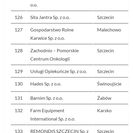
o.o.
126
Sita Jantra Sp. z o.o.
Szczecin
127
Gospodarstwo Rolne
Malechowo
Karwice Sp. z o.o.
128
Zachodnio – Pomorskie
Szczecin
Centrum Onkologii
129
Usługi Opiekuńcze Sp. z o.o.
Szczecin
130
Hades Sp. z o.o.
Świnoujście
131
Barnim Sp. z o.o.
Żabów
132
Farm Equipment
Karsko
International Sp. z o.o.
133
REMONDIS SZCZECIN Sp. z
Szczecin