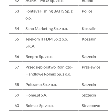
52
AGRA – MOS Sp. z o.o.
Budno
53
Fonteva Fishing BAITS Sp. z
Police
o.o.
54
Sano Marketing Sp. z o.o.
Koszalin
55
Telekom II FDM Sp. z o.o.
Koszalin
S.K.A.
56
Renpro Sp. z o.o.
Szczecin
57
Przedsiębiorstwo Rolniczo-
Przelewice
Handlowe Rolmix Sp. z o.o.
58
Poltramp Sp. z o.o.
Szczecin
59
Home.pl S.A.
Szczecin
60
Rolmax Sp. z o.o.
Strzepowo