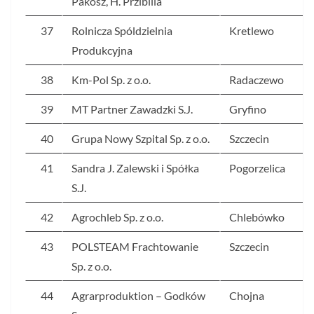
Pakosz, H. Przibilla
37
Rolnicza Spóldzielnia
Kretlewo
Produkcyjna
38
Km-Pol Sp. z o.o.
Radaczewo
39
MT Partner Zawadzki S.J.
Gryfino
40
Grupa Nowy Szpital Sp. z o.o.
Szczecin
41
Sandra J. Zalewski i Spółka
Pogorzelica
S.J.
42
Agrochleb Sp. z o.o.
Chlebówko
43
POLSTEAM Frachtowanie
Szczecin
Sp. z o.o.
44
Agrarproduktion – Godków
Chojna