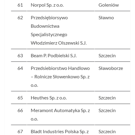
61
Norpol Sp. z o.o.
Goleniów
62
Przedsiębiorsywo
Sławno
Budownictwa
Specjalistycznego
Włodzimierz Olszewski S.J.
63
Beam P. Podbielski S.J.
Szczecin
64
Przedsiebiorstwo Handlowo
Sławoborze
– Rolnicze Słowenkowo Sp. z
o.o.
65
Heuthes Sp. z o.o.
Szczecin
66
Meramont Automatyka Sp. z
Szczecin
o.o.
67
Bladt Industries Polska Sp. z
Szczecin