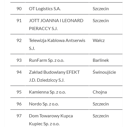
90
OT Logistics S.A.
Szczecin
91
JOTT JOANNA I LEONARD
Szczecin
PIERACCY S.J.
92
Telewizja Kablowa Antserwis
Wałcz
S.J.
93
RunFarm Sp. z o.o.
Barlinek
94
Zakład Budowlany EFEKT
Świnoujście
J.D. Dziedziccy S.J.
95
Kamienna Sp. z o.o.
Chojna
96
Nordo Sp. z o.o.
Szczecin
97
Dom Towarowy Kupca
Szczecin
Kupiec Sp. z o.o.