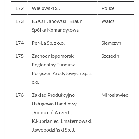
172
Wielowski S.J.
Police
173
ESJOT Janowski i Braun
Wałcz
Spółka Komandytowa
174
Per-La Sp. z o.o.
Siemczyn
175
Zachodniopomorski
Szczecin
Regionalny Fundusz
Poręczeń Kredytowych Sp. z
o.o.
176
Zakład Produkcyjno
Mirosławiec
Usługowo Handlowy
„Rolmech” A.czech,
K.kuprianiec, J.maternowski,
J.swobodziński Sp. J.