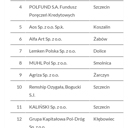
4
POLFUND S.A. Fundusz
Szczecin
Poręczeń Kredytowych
5
Aos Sp. z o.o. Sp.k.
Koszalin
6
Alfa Art Sp. z o.o.
Żabów
7
Lemken Polska Sp. z o.o.
Dolice
8
MUHL Pol Sp. z o.o.
Smolnica
9
Agriza Sp. z o.o.
Żarczyn
10
Remship Ozygała, Bogucki
Szczecin
S.J.
11
KALIŃSKI Sp. z o.o.
Szczecin
12
Grupa Kapitałowa Pol-Dróg
Kłębowiec
Sp. z o.o.