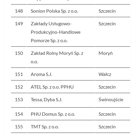
148
Sonion Polska Sp. z o.o.
Szczecin
149
Zakłady Usługowo-
Szczecin
Produkcyjno-Handlowe
Pomorze Sp. z o.o.
150
Zakład Rolny Moryń Sp. z
Moryń
o.o.
151
Aroma S.J.
Wałcz
152
ATEL Sp. z o.o. PPHU
Szczecin
153
Tessa, Dyba S.J.
Świnoujście
154
PHU Domus Sp. z o.o.
Szczecin
155
TMT Sp. z o.o.
Szczecin