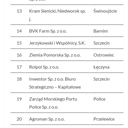
13
Kram Sienicki, Niedworok sp.
Świnoujście
j.
14
BVK Farm Sp. z o.o.
Barnim
15
Jerzykowski i Wspólnicy. S.K.
Szczecin
16
Ziemia Pomorska Sp. z o.o.
Ostrowiec
17
Rolpol Sp. z o.o.
Łęczyna
18
Inwestor Sp. z o.o. Biuro
Szczecin
Strategiczno – Kapitałowe
19
Zarząd Morskiego Portu
Police
Police Sp. z o.o.
20
Agroman Sp. z o.o.
Przelewice