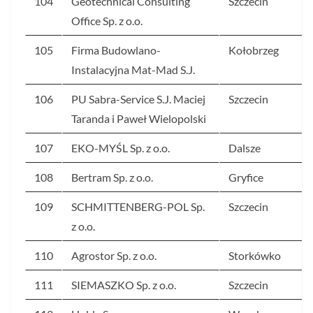
104
Geotechnical Consulting
Szczecin
Office Sp. z o.o.
105
Firma Budowlano-
Kołobrzeg
Instalacyjna Mat-Mad S.J.
106
PU Sabra-Service S.J. Maciej
Szczecin
Taranda i Paweł Wielopolski
107
EKO-MYŚL Sp. z o.o.
Dalsze
108
Bertram Sp. z o.o.
Gryfice
109
SCHMITTENBERG-POL Sp.
Szczecin
z o.o.
110
Agrostor Sp. z o.o.
Storkówko
111
SIEMASZKO Sp. z o.o.
Szczecin