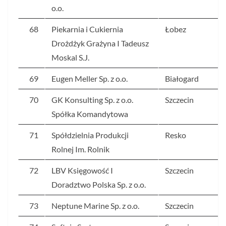
o.o.
68
Piekarnia i Cukiernia
Łobez
Drożdżyk Grażyna I Tadeusz
Moskal S.J.
69
Eugen Meller Sp. z o.o.
Białogard
70
GK Konsulting Sp. z o.o.
Szczecin
Spółka Komandytowa
71
Spółdzielnia Produkcji
Resko
Rolnej Im. Rolnik
72
LBV Księgowość I
Szczecin
Doradztwo Polska Sp. z o.o.
73
Neptune Marine Sp. z o.o.
Szczecin