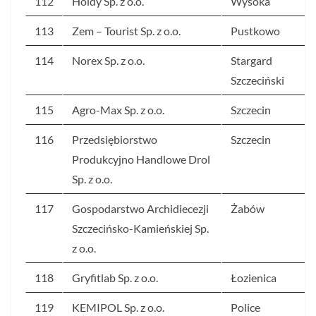
112
Holdy Sp. z o.o.
Wysoka
113
Zem – Tourist Sp. z o.o.
Pustkowo
114
Norex Sp. z o.o.
Stargard
Szczeciński
115
Agro-Max Sp. z o.o.
Szczecin
116
Przedsiębiorstwo
Szczecin
Produkcyjno Handlowe Drol
Sp. z o.o.
117
Gospodarstwo Archidiecezji
Żabów
Szczecińsko-Kamieńskiej Sp.
z o.o.
118
Gryfitlab Sp. z o.o.
Łozienica
119
KEMIPOL Sp. z o.o.
Police