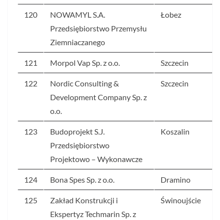
120
NOWAMYL S.A.
Łobez
Przedsiębiorstwo Przemysłu
Ziemniaczanego
121
Morpol Vap Sp. z o.o.
Szczecin
122
Nordic Consulting &
Szczecin
Development Company Sp. z
o.o.
123
Budoprojekt S.J.
Koszalin
Przedsiębiorstwo
Projektowo – Wykonawcze
124
Bona Spes Sp. z o.o.
Dramino
125
Zakład Konstrukcji i
Świnoujście
Ekspertyz Techmarin Sp. z