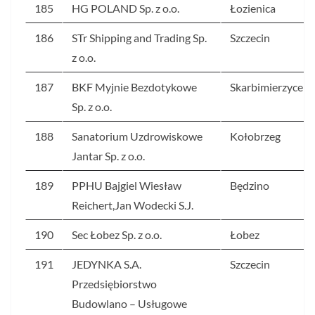
185
HG POLAND Sp. z o.o.
Łozienica
186
STr Shipping and Trading Sp.
Szczecin
z o.o.
187
BKF Myjnie Bezdotykowe
Skarbimierzyce
Sp. z o.o.
188
Sanatorium Uzdrowiskowe
Kołobrzeg
Jantar Sp. z o.o.
189
PPHU Bajgiel Wiesław
Będzino
Reichert,Jan Wodecki S.J.
190
Sec Łobez Sp. z o.o.
Łobez
191
JEDYNKA S.A.
Szczecin
Przedsiębiorstwo
Budowlano – Usługowe