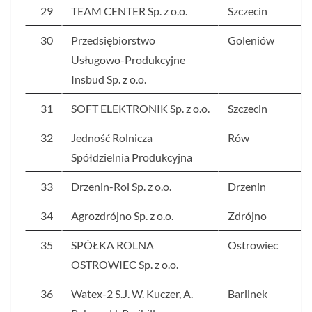
29
TEAM CENTER Sp. z o.o.
Szczecin
30
Przedsiębiorstwo
Goleniów
Usługowo-Produkcyjne
Insbud Sp. z o.o.
31
SOFT ELEKTRONIK Sp. z o.o.
Szczecin
32
Jedność Rolnicza
Rów
Spółdzielnia Produkcyjna
33
Drzenin-Rol Sp. z o.o.
Drzenin
34
Agrozdrójno Sp. z o.o.
Zdrójno
35
SPÓŁKA ROLNA
Ostrowiec
OSTROWIEC Sp. z o.o.
36
Watex-2 S.J. W. Kuczer, A.
Barlinek