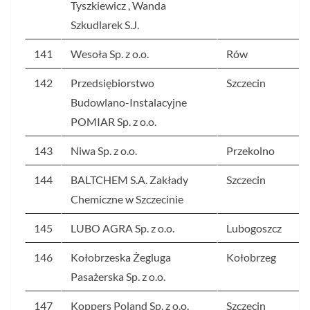
Tyszkiewicz , Wanda
Szkudlarek S.J.
141
Wesoła Sp. z o.o.
Rów
142
Przedsiębiorstwo
Szczecin
Budowlano-Instalacyjne
POMIAR Sp. z o.o.
143
Niwa Sp. z o.o.
Przekolno
144
BALTCHEM S.A. Zakłady
Szczecin
Chemiczne w Szczecinie
145
LUBO AGRA Sp. z o.o.
Lubogoszcz
146
Kołobrzeska Żegluga
Kołobrzeg
Pasażerska Sp. z o.o.
147
Koppers Poland Sp. z o.o.
Szczecin