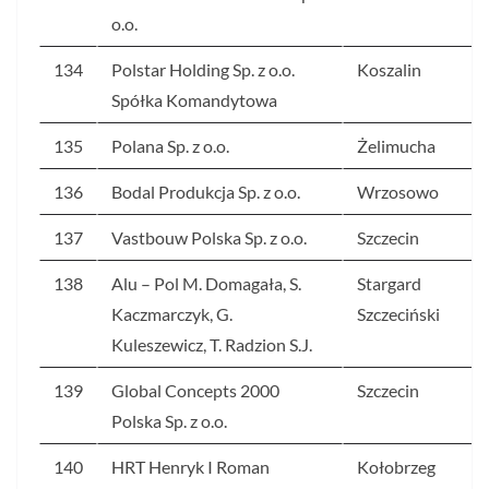
o.o.
134
Polstar Holding Sp. z o.o.
Koszalin
Spółka Komandytowa
135
Polana Sp. z o.o.
Żelimucha
136
Bodal Produkcja Sp. z o.o.
Wrzosowo
137
Vastbouw Polska Sp. z o.o.
Szczecin
138
Alu – Pol M. Domagała, S.
Stargard
Kaczmarczyk, G.
Szczeciński
Kuleszewicz, T. Radzion S.J.
139
Global Concepts 2000
Szczecin
Polska Sp. z o.o.
140
HRT Henryk I Roman
Kołobrzeg