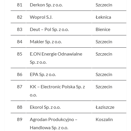
81
Derkon Sp. z o.o.
Szczecin
82
Woprol S.J.
Łeknica
83
Deut – Pol Sp. z o.o.
Bienice
84
Makler Sp. z o.o.
Szczecin
85
E.ON Energie Odnawialne
Szczecin
Sp. z o.o.
86
EPA Sp. z o.o.
Szczecin
87
KK – Electronic Polska Sp. z
Szczecin
o.o.
88
Ekorol Sp. z o.o.
Łaziszcze
89
Agrodan Produkcyjno –
Koszalin
Handlowa Sp. z o.o.