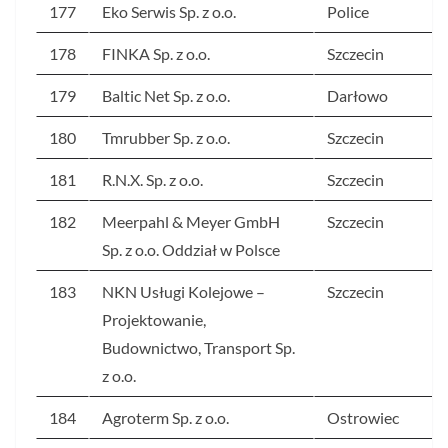
177
Eko Serwis Sp. z o.o.
Police
178
FINKA Sp. z o.o.
Szczecin
179
Baltic Net Sp. z o.o.
Darłowo
180
Tmrubber Sp. z o.o.
Szczecin
181
R.N.X. Sp. z o.o.
Szczecin
182
Meerpahl & Meyer GmbH
Szczecin
Sp. z o.o. Oddział w Polsce
183
NKN Usługi Kolejowe –
Szczecin
Projektowanie,
Budownictwo, Transport Sp.
z o.o.
184
Agroterm Sp. z o.o.
Ostrowiec