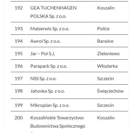
192
GEA TUCHENHAGEN
Koszalin
POLSKA Sp. z o.o.
193
Malserwis Sp. z o.o.
Police
194
Awrol Sp. z o.o.
Barwice
195
Jar – Pol S.J.
Zieleniewo
196
Parapack Sp. z o.o.
Włodarka
197
NSS Sp. z o.o.
Szczecin
198
Jahoska Sp. z o.o.
Święciechów
199
Mikroplan Sp. z o.o.
Szczecin
200
Koszalińskie Towarzystwo
Koszalin
Budownictwa Społecznego