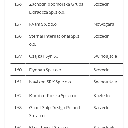
156
Zachodniopomorska Grupa
Szczecin
Doradcza Sp. z o.o.
157
Kvam Sp. z o.o.
Nowogard
158
Sternal International Sp. z
Szczecin
o.o.
159
Czajka I Syn S.J.
Świnoujście
160
Dynpap Sp. z o.o.
Szczecin
161
Navikon SRY Sp. z o.o.
Świnoujście
162
Kurotec-Polska Sp. z o.o.
Kozielice
163
Groot Ship Design Poland
Szczecin
Sp. z o.o.
164
Eko – Invest Sp. z o.o.
Szczecinek