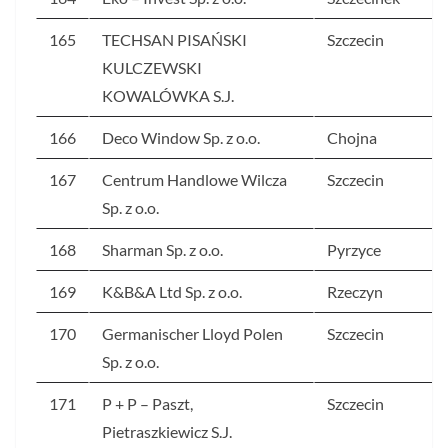
165
TECHSAN PISAŃSKI
Szczecin
KULCZEWSKI
KOWALÓWKA S.J.
166
Deco Window Sp. z o.o.
Chojna
167
Centrum Handlowe Wilcza
Szczecin
Sp. z o.o.
168
Sharman Sp. z o.o.
Pyrzyce
169
K&B&A Ltd Sp. z o.o.
Rzeczyn
170
Germanischer Lloyd Polen
Szczecin
Sp. z o.o.
171
P + P – Paszt,
Szczecin
Pietraszkiewicz S.J.