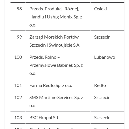
98
Przeds. Produkcji Różnej,
Osieki
Handlu i Usług Monix Sp. z
o.o.
99
Zarząd Morskich Portów
Szczecin
Szczecin i Świnoujście S.A.
100
Przeds. Rolno –
Lubanowo
Przemysłowe Babinek Sp. z
o.o.
101
Farma Redło Sp. z o.o.
Redło
102
SMS Martime Services Sp. z
Szczecin
o.o.
103
BSC Ekopal S.J.
Szczecin