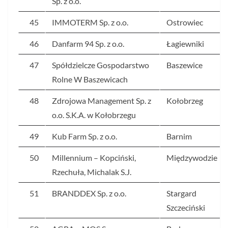
Sp. z o.o.
45
IMMOTERM Sp. z o.o.
Ostrowiec
46
Danfarm 94 Sp. z o.o.
Łagiewniki
47
Spółdzielcze Gospodarstwo
Baszewice
Rolne W Baszewicach
48
Zdrojowa Management Sp. z
Kołobrzeg
o.o. S.K.A. w Kołobrzegu
49
Kub Farm Sp. z o.o.
Barnim
50
Millennium – Kopciński,
Międzywodzie
Rzechuła, Michalak S.J.
51
BRANDDEX Sp. z o.o.
Stargard
Szczeciński