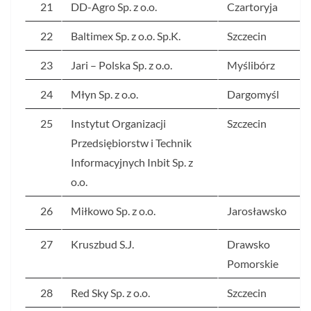
21
DD-Agro Sp. z o.o.
Czartoryja
22
Baltimex Sp. z o.o. Sp.K.
Szczecin
23
Jari – Polska Sp. z o.o.
Myślibórz
24
Młyn Sp. z o.o.
Dargomyśl
25
Instytut Organizacji
Szczecin
Przedsiębiorstw i Technik
Informacyjnych Inbit Sp. z
o.o.
26
Miłkowo Sp. z o.o.
Jarosławsko
27
Kruszbud S.J.
Drawsko
Pomorskie
28
Red Sky Sp. z o.o.
Szczecin