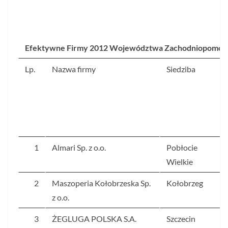
Efektywne Firmy 2012 Województwa Zachodniopomor
Lp.
Nazwa firmy
Siedziba
1
Almari Sp. z o.o.
Pobłocie
Wielkie
2
Maszoperia Kołobrzeska Sp.
Kołobrzeg
z o.o.
3
ŻEGLUGA POLSKA S.A.
Szczecin