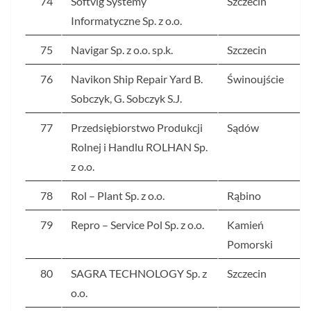
74
Softvig Systemy
Szczecin
Informatyczne Sp. z o.o.
75
Navigar Sp. z o.o. sp.k.
Szczecin
76
Navikon Ship Repair Yard B.
Świnoujście
Sobczyk, G. Sobczyk S.J.
77
Przedsiębiorstwo Produkcji
Sądów
Rolnej i Handlu ROLHAN Sp.
z o.o.
78
Rol – Plant Sp. z o.o.
Rąbino
79
Repro – Service Pol Sp. z o.o.
Kamień
Pomorski
80
SAGRA TECHNOLOGY Sp. z
Szczecin
o.o.