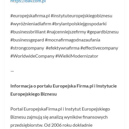
https://dav.com.pl
#europejskafirma.pl #instytuteuropejskiegobiznesu
#wyróżnieniadlafirm #brylantpolskiejgospodarki
#businessbrilliant #najcenniejszefirmy #gepardbiznesu
#businessgepard #mocnafirmagodnazaufania
#strongcompany #efektywnafirma #effectivecompany
#WorldwideCompany #WielkiModernizator
—
Informacja o portalu Europejska Firma.pl i Instytucie
Europejskiego Biznesu
Portal EuropejskaFirma.pl i Instytut Europejskiego
Biznesu zajmują się analizą wyników finansowych
przedsiębiorstw. Od 2006 roku dokładnie