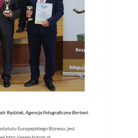
otr Rędziak, Agencja Fotograficzna Bertoni.
nstytutu Europejskiego Biznesu, jest
owi http://www.bytom.pl