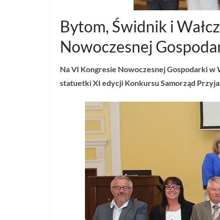
Bytom, Świdnik i Wałcz
Nowoczesnej Gospodar
Na VI Kongresie Nowoczesnej Gospodarki w Wa
statuetki XI edycji Konkursu Samorząd Przyj