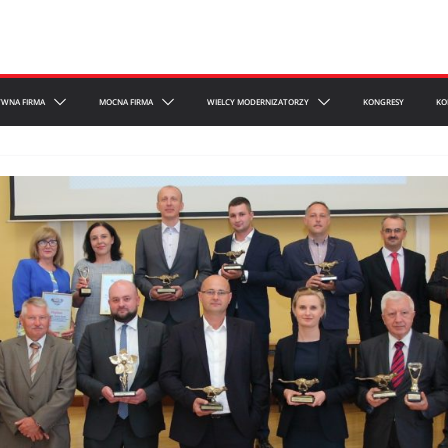
YWNA FIRMA
MOCNA FIRMA
WIELCY MODERNIZATORZY
KONGRESY
KO