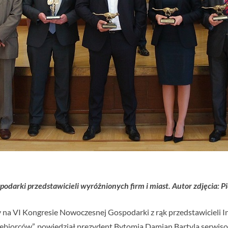
darki przedstawicieli wyróżnionych firm i miast. Autor zdjęcia: Pi
my na VI Kongresie Nowoczesnej Gospodarki z rąk przedstawicieli I
iębiorców”, powiedział prezydent Bytomia Damian Bartyla serwis