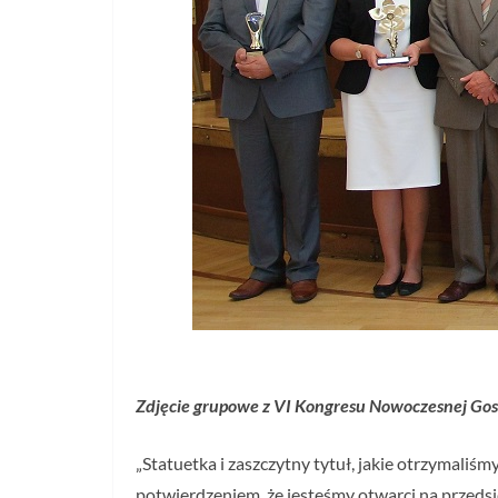
Zdjęcie grupowe z VI Kongresu Nowoczesnej Gospo
„Statuetka i zaszczytny tytuł, jakie otrzymaliś
potwierdzeniem, że jesteśmy otwarci na przeds