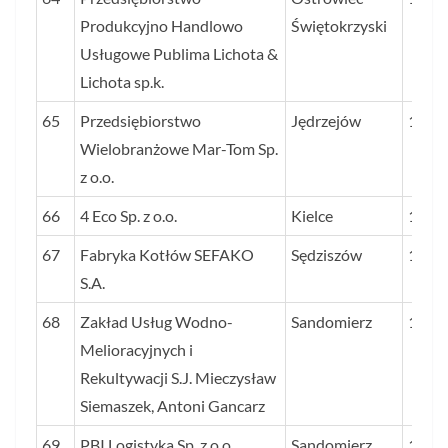
Produkcyjno Handlowo
Świętokrzyski
Usługowe Publima Lichota &
Lichota sp.k.
65
Przedsiębiorstwo
Jędrzejów
170
Wielobranżowe Mar-Tom Sp.
z o.o.
66
4 Eco Sp. z o.o.
Kielce
169
67
Fabryka Kotłów SEFAKO
Sędziszów
166
S.A.
68
Zakład Usług Wodno-
Sandomierz
166
Melioracyjnych i
Rekultywacji S.J. Mieczysław
Siemaszek, Antoni Gancarz
69
PBI Logistyka Sp. z o.o.
Sandomierz
162