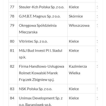
77
Steuler-Kch Polska Sp. z o.o.
Kielce
136
78
G.M.B.T. Magnus Sp. z o.o.
Skórnice
134
79
Okręgowa Spółdzielnia
Włoszczowa
134
Mleczarska
80
Vitrintec Sp. z o.o.
Kielce
133
81
M&J Bud Invest Pl I. Siadul
Kielce
131
sp.k.
82
Firma Handlowo-Usługowa
Kazimierza
131
Rolmet Kowalski Marek
Wielka
Frączek Zbigniew sp.j.
83
NSK Polska Sp. z o.o.
Kielce
130
84
Unimax Development Sp. z
Kielce
130
o.o. Baranówek sp.k.