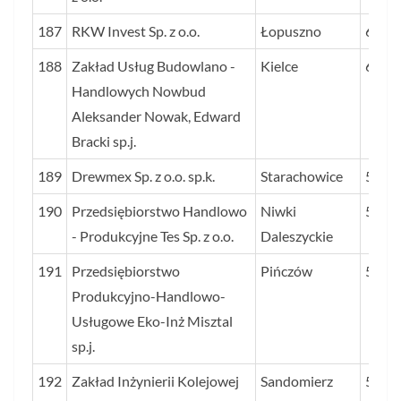
187
RKW Invest Sp. z o.o.
Łopuszno
60
188
Zakład Usług Budowlano -
Kielce
60
Handlowych Nowbud
Aleksander Nowak, Edward
Bracki sp.j.
189
Drewmex Sp. z o.o. sp.k.
Starachowice
59
190
Przedsiębiorstwo Handlowo
Niwki
59
- Produkcyjne Tes Sp. z o.o.
Daleszyckie
191
Przedsiębiorstwo
Pińczów
58
Produkcyjno-Handlowo-
Usługowe Eko-Inż Misztal
sp.j.
192
Zakład Inżynierii Kolejowej
Sandomierz
58