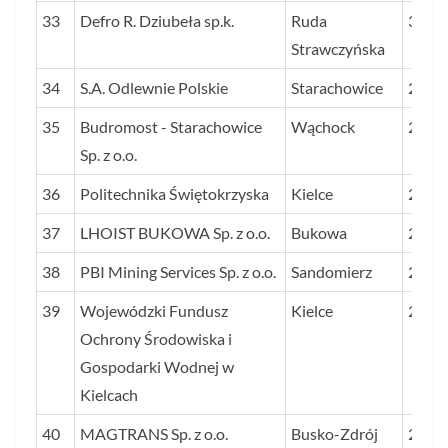
33
Defro R. Dziubeła sp.k.
Ruda
311
Strawczyńska
34
S.A. Odlewnie Polskie
Starachowice
292
35
Budromost - Starachowice
Wąchock
282
Sp. z o.o.
36
Politechnika Świętokrzyska
Kielce
281
37
LHOIST BUKOWA Sp. z o.o.
Bukowa
279
38
PBI Mining Services Sp. z o.o.
Sandomierz
270
39
Wojewódzki Fundusz
Kielce
270
Ochrony Środowiska i
Gospodarki Wodnej w
Kielcach
40
MAGTRANS Sp. z o.o.
Busko-Zdrój
269