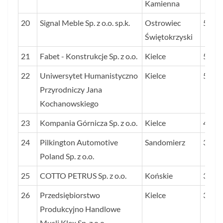
Kamienna
20
Signal Meble Sp. z o.o. sp.k.
Ostrowiec
592
Świętokrzyski
21
Fabet - Konstrukcje Sp. z o.o.
Kielce
569
22
Uniwersytet Humanistyczno
Kielce
505
Przyrodniczy Jana
Kochanowskiego
23
Kompania Górnicza Sp. z o.o.
Kielce
452
24
Pilkington Automotive
Sandomierz
399
Poland Sp. z o.o.
25
COTTO PETRUS Sp. z o.o.
Końskie
365
26
Przedsiębiorstwo
Kielce
354
Produkcyjno Handlowe
Musli Klex Sp. z o.o.