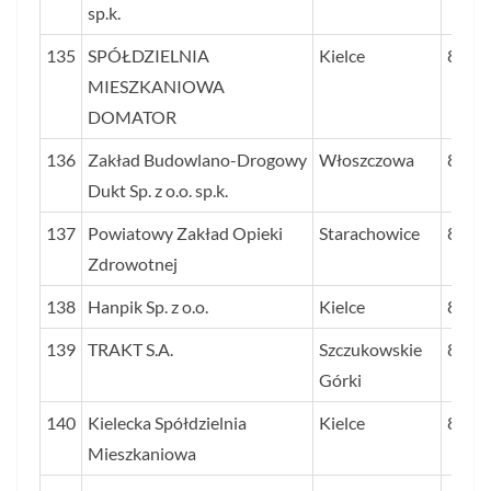
sp.k.
135
SPÓŁDZIELNIA
Kielce
83
MIESZKANIOWA
DOMATOR
136
Zakład Budowlano-Drogowy
Włoszczowa
83
Dukt Sp. z o.o. sp.k.
137
Powiatowy Zakład Opieki
Starachowice
82
Zdrowotnej
138
Hanpik Sp. z o.o.
Kielce
81
139
TRAKT S.A.
Szczukowskie
81
Górki
140
Kielecka Spółdzielnia
Kielce
81
Mieszkaniowa