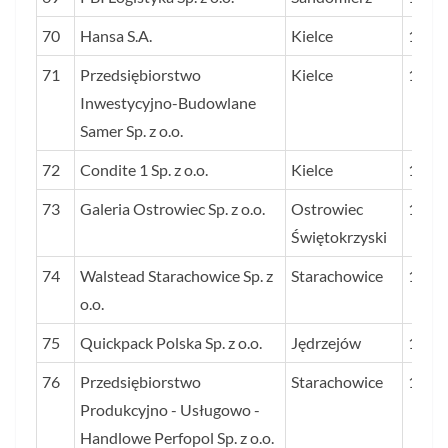
70
Hansa S.A.
Kielce
158
71
Przedsiębiorstwo
Kielce
152
Inwestycyjno-Budowlane
Samer Sp. z o.o.
72
Condite 1 Sp. z o.o.
Kielce
151
73
Galeria Ostrowiec Sp. z o.o.
Ostrowiec
146
Świętokrzyski
74
Walstead Starachowice Sp. z
Starachowice
143
o.o.
75
Quickpack Polska Sp. z o.o.
Jędrzejów
142
76
Przedsiębiorstwo
Starachowice
137
Produkcyjno - Usługowo -
Handlowe Perfopol Sp. z o.o.