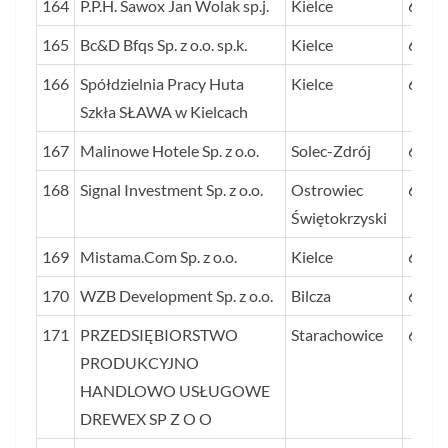
164
P.P.H. Sawox Jan Wolak sp.j.
Kielce
68
165
Bc&D Bfqs Sp. z o.o. sp.k.
Kielce
68
166
Spółdzielnia Pracy Huta
Kielce
67
Szkła SŁAWA w Kielcach
167
Malinowe Hotele Sp. z o.o.
Solec-Zdrój
67
168
Signal Investment Sp. z o.o.
Ostrowiec
67
Świętokrzyski
169
Mistama.Com Sp. z o.o.
Kielce
67
170
WZB Development Sp. z o.o.
Bilcza
67
171
PRZEDSIĘBIORSTWO
Starachowice
66
PRODUKCYJNO
HANDLOWO USŁUGOWE
DREWEX SP Z O O