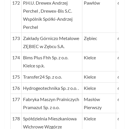
172
P.H.U. Drewex Andrzej
Pawłów
66
Perchel , Drewex-Bis S.C.
Wspólnik Spółki-Andrzej
Perchel
173
Zakłady Górniczo Metalowe
Zębiec
66
ZĘBIEC w Zębcu S.A.
174
Bims Plus Fhh Sp. z o.o.
Kielce
65
Kielce sp.k.
175
Transfer24 Sp. z o.o.
Kielce
65
176
Hydrogeotechnika Sp. z o.o. .
Kielce
64
177
Fabryka Maszyn Pralniczych
Masłów
63
Pramazut Sp. z o.o.
Pierwszy
178
Spółdzielnia Mieszkaniowa
Kielce
63
Wichrowe Wzgórze