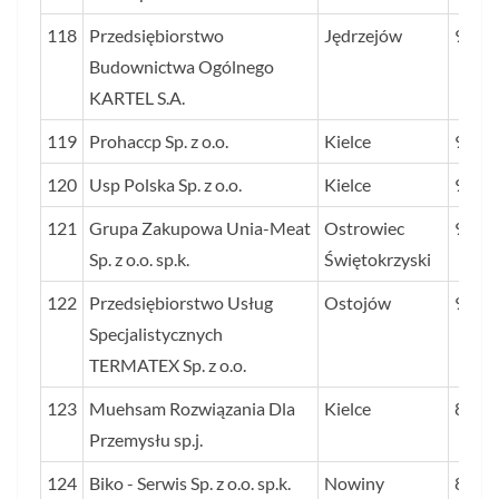
118
Przedsiębiorstwo
Jędrzejów
92
Budownictwa Ogólnego
KARTEL S.A.
119
Prohaccp Sp. z o.o.
Kielce
92
120
Usp Polska Sp. z o.o.
Kielce
91
121
Grupa Zakupowa Unia-Meat
Ostrowiec
90
Sp. z o.o. sp.k.
Świętokrzyski
122
Przedsiębiorstwo Usług
Ostojów
90
Specjalistycznych
TERMATEX Sp. z o.o.
123
Muehsam Rozwiązania Dla
Kielce
89
Przemysłu sp.j.
124
Biko - Serwis Sp. z o.o. sp.k.
Nowiny
89