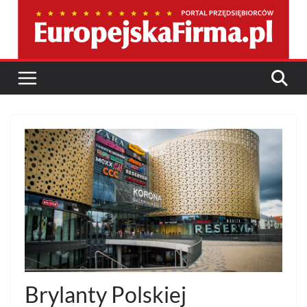
Przejdź
do
treści
Brylanty Polskiej