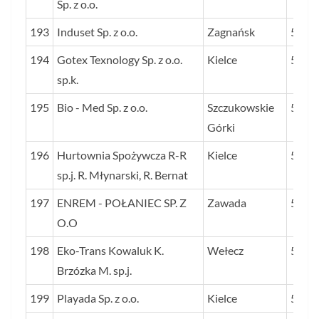
Sp. z o.o.
193
Induset Sp. z o.o.
Zagnańsk
57
194
Gotex Texnology Sp. z o.o.
Kielce
57
sp.k.
195
Bio - Med Sp. z o.o.
Szczukowskie
57
Górki
196
Hurtownia Spożywcza R-R
Kielce
57
sp.j. R. Młynarski, R. Bernat
197
ENREM - POŁANIEC SP. Z
Zawada
57
O.O
198
Eko-Trans Kowaluk K.
Wełecz
57
Brzózka M. sp.j.
199
Playada Sp. z o.o.
Kielce
56