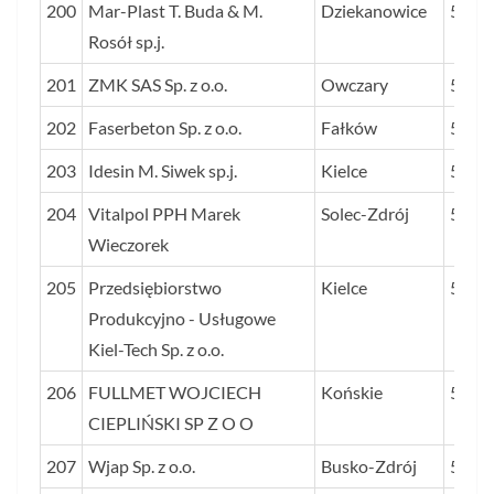
200
Mar-Plast T. Buda & M.
Dziekanowice
56
Rosół sp.j.
201
ZMK SAS Sp. z o.o.
Owczary
56
202
Faserbeton Sp. z o.o.
Fałków
56
203
Idesin M. Siwek sp.j.
Kielce
55
204
Vitalpol PPH Marek
Solec-Zdrój
55
Wieczorek
205
Przedsiębiorstwo
Kielce
55
Produkcyjno - Usługowe
Kiel-Tech Sp. z o.o.
206
FULLMET WOJCIECH
Końskie
55
CIEPLIŃSKI SP Z O O
207
Wjap Sp. z o.o.
Busko-Zdrój
55