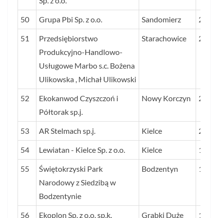
Sp. z o.o.
50
Grupa Pbi Sp. z o.o.
Sandomierz
205
51
Przedsiębiorstwo
Starachowice
204
Produkcyjno-Handlowo-
Usługowe Marbo s.c. Bożena
Ulikowska , Michał Ulikowski
52
Ekokanwod Czyszczoń i
Nowy Korczyn
203
Półtorak sp.j.
53
AR Stelmach sp.j.
Kielce
201
54
Lewiatan - Kielce Sp. z o.o.
Kielce
199
55
Świętokrzyski Park
Bodzentyn
197
Narodowy z Siedzibą w
Bodzentynie
56
Ekoplon Sp. z o.o. sp.k.
Grabki Duże
196