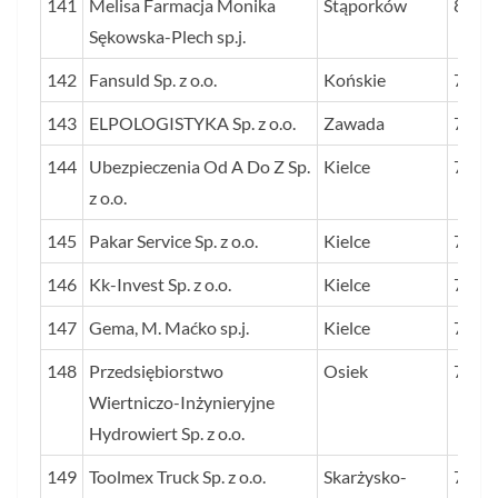
141
Melisa Farmacja Monika
Stąporków
81
Sękowska-Plech sp.j.
142
Fansuld Sp. z o.o.
Końskie
79
143
ELPOLOGISTYKA Sp. z o.o.
Zawada
79
144
Ubezpieczenia Od A Do Z Sp.
Kielce
79
z o.o.
145
Pakar Service Sp. z o.o.
Kielce
78
146
Kk-Invest Sp. z o.o.
Kielce
78
147
Gema, M. Maćko sp.j.
Kielce
77
148
Przedsiębiorstwo
Osiek
77
Wiertniczo-Inżynieryjne
Hydrowiert Sp. z o.o.
149
Toolmex Truck Sp. z o.o.
Skarżysko-
76