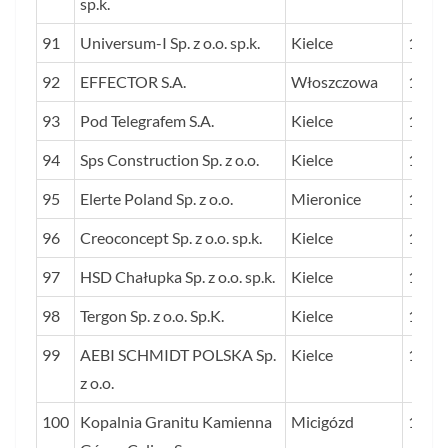
sp.k.
91
Universum-I Sp. z o.o. sp.k.
Kielce
123
92
EFFECTOR S.A.
Włoszczowa
122
93
Pod Telegrafem S.A.
Kielce
119
94
Sps Construction Sp. z o.o.
Kielce
117
95
Elerte Poland Sp. z o.o.
Mieronice
116
96
Creoconcept Sp. z o.o. sp.k.
Kielce
116
97
HSD Chałupka Sp. z o.o. sp.k.
Kielce
115
98
Tergon Sp. z o.o. Sp.K.
Kielce
113
99
AEBI SCHMIDT POLSKA Sp.
Kielce
113
z o.o.
100
Kopalnia Granitu Kamienna
Micigózd
112