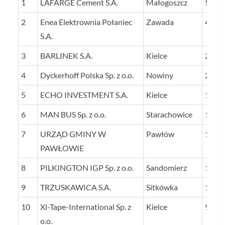
1
LAFARGE Cement S.A.
Małogoszcz
5 567
FIRM
2
Enea Elektrownia Połaniec
Zawada
4 963
W MI
S.A.
3
BARLINEK S.A.
Kielce
2 706
4
Dyckerhoff Polska Sp. z o.o.
Nowiny
2 075
5
ECHO INVESTMENT S.A.
Kielce
1 723
6
MAN BUS Sp. z o.o.
Starachowice
1 704
7
URZĄD GMINY W
Pawłów
1 303
PAWŁOWIE
8
PILKINGTON IGP Sp. z o.o.
Sandomierz
1 121
9
TRZUSKAWICA S.A.
Sitkówka
1 070
10
Xl-Tape-International Sp. z
Kielce
993
o.o.