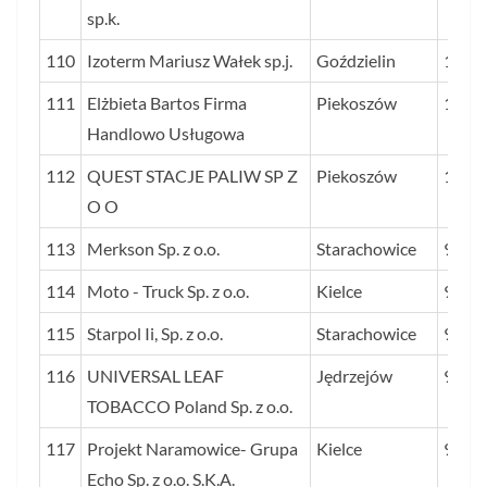
sp.k.
110
Izoterm Mariusz Wałek sp.j.
Goździelin
100
111
Elżbieta Bartos Firma
Piekoszów
100
Handlowo Usługowa
112
QUEST STACJE PALIW SP Z
Piekoszów
100
O O
113
Merkson Sp. z o.o.
Starachowice
98
114
Moto - Truck Sp. z o.o.
Kielce
97
115
Starpol Ii, Sp. z o.o.
Starachowice
95
116
UNIVERSAL LEAF
Jędrzejów
95
TOBACCO Poland Sp. z o.o.
117
Projekt Naramowice- Grupa
Kielce
94
Echo Sp. z o.o. S.K.A.