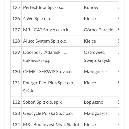
125
Perfectdoor Sp. z o.o.
Kunów
89
126
4 Wu Sp. z o.o.
Kielce
89
127
MR - CAT Sp. z o.o. sp.k.
Górno-Parcele
87
128
Aluco System Sp. z o.o.
Kielce
87
129
Doorpol J. Adamski, L.
Ostrowiec
87
Łukawski sp.j.
Świętokrzyski
130
CEMET SERWIS Sp. z o.o.
Małogoszcz
86
131
Energo-Eko-Plus Sp. z o.o.
Kielce
85
S.K.A.
132
Soboń Sp. z o.o. sp.k.
Łopuszno
85
133
Geocycle Polska Sp. z o.o.
Małogoszcz
84
134
M&J Bud Invest Ms T. Siadul
Kielce
84