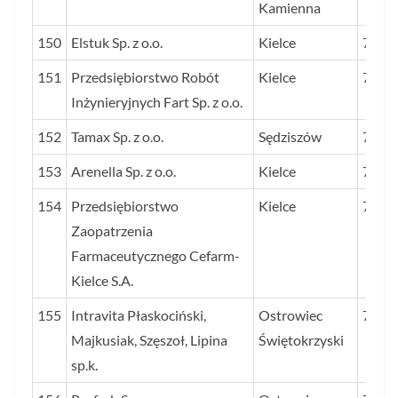
Kamienna
150
Elstuk Sp. z o.o.
Kielce
76
151
Przedsiębiorstwo Robót
Kielce
75
Inżynieryjnych Fart Sp. z o.o.
152
Tamax Sp. z o.o.
Sędziszów
73
153
Arenella Sp. z o.o.
Kielce
72
154
Przedsiębiorstwo
Kielce
72
Zaopatrzenia
Farmaceutycznego Cefarm-
Kielce S.A.
155
Intravita Płaskociński,
Ostrowiec
72
Majkusiak, Szęszoł, Lipina
Świętokrzyski
sp.k.