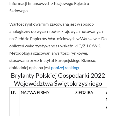
informacji finansowych z Krajowego Rejestru
Sądowego.
Wartość rynkowa firm szacowana jest w sposób
analogiczny do wycen spółek krajowych notowanych
na Giełdzie Papierów Wartościowych w Warszawie. Do
obliczeń wykorzystywane są wskaźniki C/Z i C/WK.
Metodologia szacowania wartości rynkowej,
stosowana przez Instytut Europejskiego Biznesu,
dokładniej opisana jest
poniżej rankingu
.
Brylanty Polskiej Gospodarki 2022
Województwa Świętokrzyskiego
LP.
NAZWA FIRMY
SIEDZIBA
WAR
FIRM
W MI
LP.
NAZWA FIRMY
SIEDZIBA
WAR