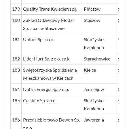
179
Quality Trans Kwiecień sp.j.
Pińczów
63
180
Zakład Odzieżowy Modar
Staszów
63
Sp. z o.o. w Staszowie
181
Uninet Sp. z o.o.
Skarżysko-
63
Kamienna
182
Lider Hurt Sp. z o.o. sp.k.
Starachowice
62
183
Świętokrzyska Spółdzielnia
Kielce
62
Mieszkaniowa w Kielcach
184
Dobra Energia Sp. z o.o.
Jędrzejów
61
185
Celsium Sp. z o.o.
Skarżysko-
61
Kamienna
186
Przedsiębiorstwo Dewon Sp.
Jaworznia
60
z o.o.