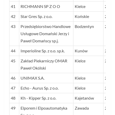
41
RICHMANN SP Z O O
Kielce
267
42
Star Gres Sp. z o.o.
Końskie
265
43
Przedsiębiorstwo Handlowe
Bodzentyn
255
Usługowe Domański Jerzy i
Paweł Domańscy sp.j.
44
Imperioline Sp. z o.o. sp.k.
Kunów
255
45
Zakład Piekarniczy OMAR
Kielce
253
Paweł Okólski
46
UNIMAX S.A.
Kielce
235
47
Echo - Aurus Sp. z o.o.
Kielce
228
48
Kh - Kipper Sp. z o.o.
Kajetanów
220
49
Elporem i Elpoautomatyka
Zawada
206