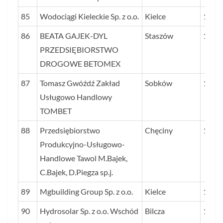
85
Wodociągi Kieleckie Sp. z o.o.
Kielce
129
86
BEATA GAJEK-DYL
Staszów
126
PRZEDSIĘBIORSTWO
DROGOWE BETOMEX
87
Tomasz Gwóźdź Zakład
Sobków
125
Usługowo Handlowy
TOMBET
88
Przedsiębiorstwo
Chęciny
125
Produkcyjno-Usługowo-
Handlowe Tawol M.Bajek,
C.Bajek, D.Piegza sp.j.
89
Mgbuilding Group Sp. z o.o.
Kielce
125
90
Hydrosolar Sp. z o.o. Wschód
Bilcza
124