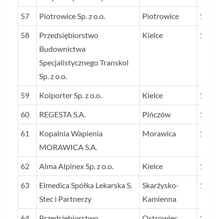
57
Piotrowice Sp. z o.o.
Piotrowice
193
58
Przedsiębiorstwo
Kielce
193
Budownictwa
Specjalistycznego Transkol
Sp. z o.o.
59
Kolporter Sp. z o.o.
Kielce
192
60
REGESTA S.A.
Pińczów
189
61
Kopalnia Wapienia
Morawica
182
MORAWICA S.A.
62
Alma Alpinex Sp. z o.o.
Kielce
179
63
Elmedica Spółka Lekarska S.
Skarżysko-
179
Stec i Partnerzy
Kamienna
64
Przedsiębiorstwo
Ostrowiec
177