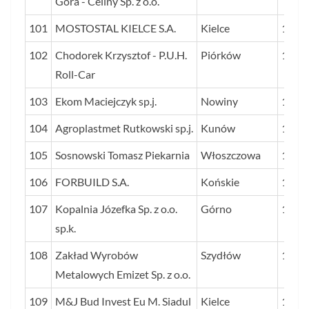
Góra - Celiny Sp. z o.o.
101
MOSTOSTAL KIELCE S.A.
Kielce
110
102
Chodorek Krzysztof - P.U.H.
Piórków
110
Roll-Car
103
Ekom Maciejczyk sp.j.
Nowiny
110
104
Agroplastmet Rutkowski sp.j.
Kunów
107
105
Sosnowski Tomasz Piekarnia
Włoszczowa
106
106
FORBUILD S.A.
Końskie
106
107
Kopalnia Józefka Sp. z o.o.
Górno
106
sp.k.
108
Zakład Wyrobów
Szydłów
102
Metalowych Emizet Sp. z o.o.
109
M&J Bud Invest Eu M. Siadul
Kielce
100