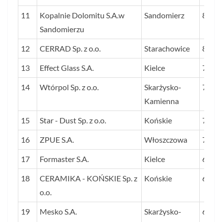
11
Kopalnie Dolomitu S.A.w
Sandomierz
856
Sandomierzu
12
CERRAD Sp. z o.o.
Starachowice
812
13
Effect Glass S.A.
Kielce
766
14
Wtórpol Sp. z o.o.
Skarżysko-
714
Kamienna
15
Star - Dust Sp. z o.o.
Końskie
702
16
ZPUE S.A.
Włoszczowa
701
17
Formaster S.A.
Kielce
651
18
CERAMIKA - KOŃSKIE Sp. z
Końskie
639
o.o.
19
Mesko S.A.
Skarżysko-
611