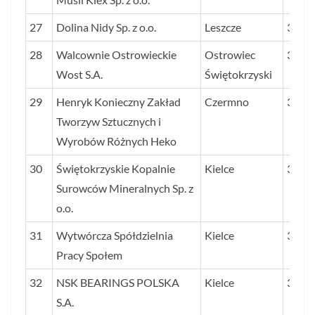
27
Dolina Nidy Sp. z o.o.
Leszcze
353
28
Walcownie Ostrowieckie
Ostrowiec
353
Wost S.A.
Świętokrzyski
29
Henryk Konieczny Zakład
Czermno
333
Tworzyw Sztucznych i
Wyrobów Różnych Heko
30
Świętokrzyskie Kopalnie
Kielce
321
Surowców Mineralnych Sp. z
o.o.
31
Wytwórcza Spółdzielnia
Kielce
318
Pracy Społem
32
NSK BEARINGS POLSKA
Kielce
318
S.A.