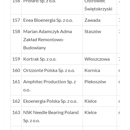
156
Profarb Sp. z o.o.
Ostrowiec
72
Świętokrzyski
157
Enea Bioenergia Sp. z o.o.
Zawada
70
158
Marian Adamczyk Adma
Staszów
70
Zakład Remontowo-
Budowlany
159
Kortrak Sp. z o.o.
Włoszczowa
70
160
Orizzonte Polska Sp. z o.o.
Kornica
69
161
Amphitec Production Sp. z
Piekoszów
69
o.o.
162
Ekoenergia Polska Sp. z o.o.
Kielce
68
163
NSK Needle Bearing Poland
Kielce
68
Sp. z o.o.