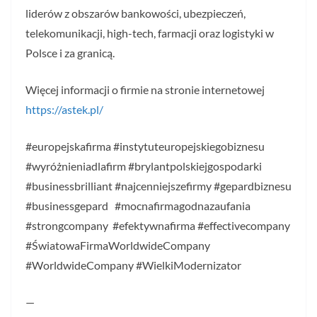
liderów z obszarów bankowości, ubezpieczeń,
telekomunikacji, high-tech, farmacji oraz logistyki w
Polsce i za granicą.
Więcej informacji o firmie na stronie internetowej
https://astek.pl/
#europejskafirma #instytuteuropejskiegobiznesu
#wyróżnieniadlafirm #brylantpolskiejgospodarki
#businessbrilliant #najcenniejszefirmy #gepardbiznesu
#businessgepard #mocnafirmagodnazaufania
#strongcompany #efektywnafirma #effectivecompany
#ŚwiatowaFirmaWorldwideCompany
#WorldwideCompany #WielkiModernizator
—