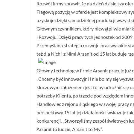
Rozwój firmy sprawił, że na dzień dzisiejszy o
Flagową pozycją w ofercie jest kompleksowy
uzyskuje dzięki samodzielnej produkcji wszystk
Głównym czynnikiem, który niewątpliwie miał k
i Rozwoju. Dzięki pracy tych jednostek od 2009 
Przemyślana strategia rozwoju oraz wysokie s
też dla Nich i z Nimi Arsanit od 15 lat buduje rz
Główny technolog w firmie Arsanit pracuje już od
„Chcemy być innowacyjni i nie boimy się wyzwa
kluczowym założeniem jest to by odróżnić się od
potrzeby Klienta, po trzecie pod względem inno
Handlowiec z rejonu śląskiego w swojej pracy na
perspektywy 15 lat jej działalności wskazuje f
konkurencji. „Stworzyliśmy zespół świetnych lud
Arsanit to ludzie, Arsanit to My”.