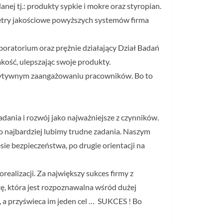
ej tj.: produkty sypkie i mokre oraz styropian.
try jakościowe powyższych systemów firma
boratorium oraz prężnie działający Dział Badań
akość, ulepszając swoje produkty.
pozytywnym zaangażowaniu pracowników. Bo to
adania i rozwój jako najważniejsze z czynników.
o najbardziej lubimy trudne zadania. Naszym
sie bezpieczeństwa, po drugie orientacji na
realizacji. Za największy sukces firmy z
kę, która jest rozpoznawalna wśród dużej
a, a przyświeca im jeden cel … SUKCES ! Bo