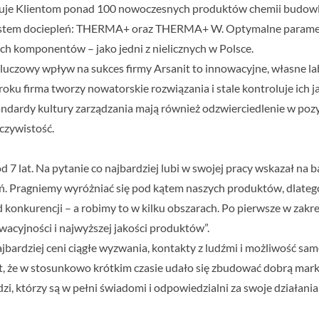
feruje Klientom ponad 100 nowoczesnych produktów chemii budowlan
 system dociepleń: THERMA+ oraz THERMA+ W. Optymalne parame
ich komponentów – jako jedni z nielicznych w Polsce.
luczowy wpływ na sukces firmy Arsanit to innowacyjne, własne la
roku firma tworzy nowatorskie rozwiązania i stale kontroluje ich j
tandardy kultury zarządzania mają również odzwierciedlenie w 
eczywistość.
 7 lat. Na pytanie co najbardziej lubi w swojej pracy wskazał na b
ń. Pragniemy wyróżniać się pod kątem naszych produktów, dlateg
 konkurencji – a robimy to w kilku obszarach. Po pierwsze w zakre
wacyjności i najwyższej jakości produktów”.
jbardziej ceni ciągłe wyzwania, kontakty z ludźmi i możliwość samo
akt, że w stosunkowo krótkim czasie udało się zbudować dobrą mar
zi, którzy są w pełni świadomi i odpowiedzialni za swoje działani