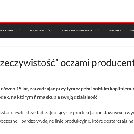
YWNA FIRMA
MOCNA FIRMA
WIELCY MODERNIZATORZY
KONGRESY
KO
zeczywistość” oczami producent
 równo 15 lat, zarządzając przy tym w pełni polskim kapitałem.
odek, na którym firma skupia swoją działalność.
iąc niewielki zakład, zajmujący się produkcją podstawowych wyr
esne i bardzo wydajne linie produkcyjne, które dostarczają na r