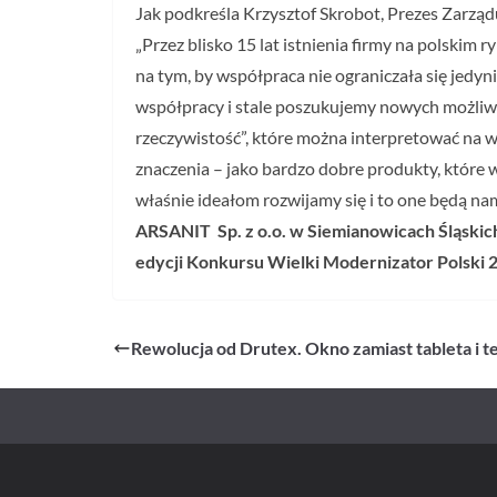
Jak podkreśla Krzysztof Skrobot, Prezes Zarząd
„Przez blisko 15 lat istnienia firmy na polskim 
na tym, by współpraca nie ograniczała się jed
współpracy i stale poszukujemy nowych możliwoś
rzeczywistość”, które można interpretować na w
znaczenia – jako bardzo dobre produkty, które w
właśnie ideałom rozwijamy się i to one będą nam
ARSANIT Sp. z o.o. w Siemianowicach Śląskic
edycji Konkursu Wielki Modernizator Polski
Rewolucja od Drutex. Okno zamiast tableta i t