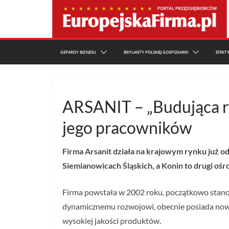
Przejdź
do
treści
GEPARDY BIZNESU
BRYLANTY POLSKIEJ GOSPODARKI
EFEKT
ARSANIT – „Budująca r
jego pracowników
Firma Arsanit działa na krajowym rynku już od
Siemianowicach Śląskich, a Konin to drugi ośr
Firma powstała w 2002 roku, początkowo stanow
dynamicznemu rozwojowi, obecnie posiada nowocz
wysokiej jakości produktów.