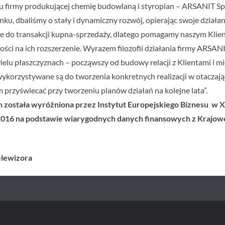
u firmy produkującej chemię budowlaną i styropian – ARSANIT Sp. 
rynku, dbaliśmy o stały i dynamiczny rozwój, opierając swoje działa
ynie do transakcji kupna-sprzedaży, dlatego pomagamy naszym Kli
ci na ich rozszerzenie. Wyrazem filozofii działania firmy ARSANIT
ielu płaszczyznach – począwszy od budowy relacji z Klientami i 
ykorzystywane są do tworzenia konkretnych realizacji w otaczające
 przyświecać przy tworzeniu planów działań na kolejne lata”.
h została wyróżniona przez Instytut Europejskiego Biznesu w X
 2016 na podstawie wiarygodnych danych finansowych z Krajow
elewizora