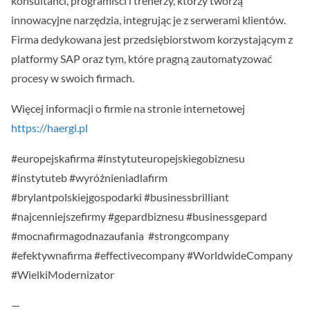
konsultanci, programiści i trenerzy, którzy tworzą
innowacyjne narzędzia, integrując je z serwerami klientów.
Firma dedykowana jest przedsiębiorstwom korzystającym z
platformy SAP oraz tym, które pragną zautomatyzować
procesy w swoich firmach.
Więcej informacji o firmie na stronie internetowej
https://haergi.pl
#europejskafirma #instytuteuropejskiegobiznesu
#instytuteb #wyróżnieniadlafirm
#brylantpolskiejgospodarki #businessbrilliant
#najcenniejszefirmy #gepardbiznesu #businessgepard
#mocnafirmagodnazaufania #strongcompany
#efektywnafirma #effectivecompany #WorldwideCompany
#WielkiModernizator
—