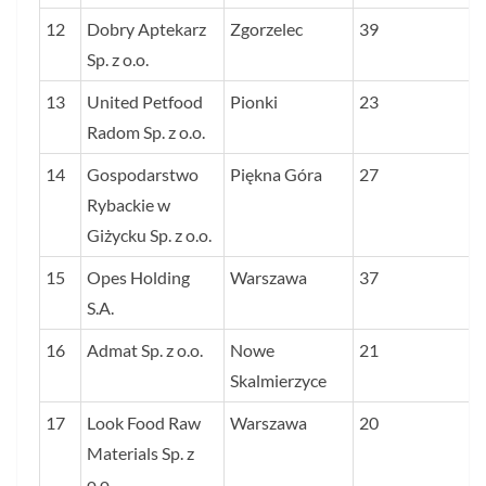
12
Dobry Aptekarz
Zgorzelec
39
Sp. z o.o.
13
United Petfood
Pionki
23
Radom Sp. z o.o.
14
Gospodarstwo
Piękna Góra
27
Rybackie w
Giżycku Sp. z o.o.
15
Opes Holding
Warszawa
37
S.A.
16
Admat Sp. z o.o.
Nowe
21
Skalmierzyce
17
Look Food Raw
Warszawa
20
Materials Sp. z
o.o.