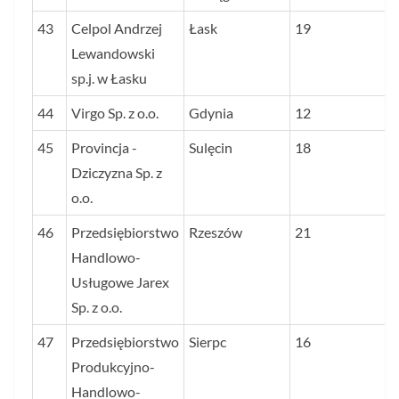
43
Celpol Andrzej
Łask
19
Lewandowski
sp.j. w Łasku
44
Virgo Sp. z o.o.
Gdynia
12
45
Provincja -
Sulęcin
18
Dziczyzna Sp. z
o.o.
46
Przedsiębiorstwo
Rzeszów
21
Handlowo-
Usługowe Jarex
Sp. z o.o.
47
Przedsiębiorstwo
Sierpc
16
Produkcyjno-
Handlowo-