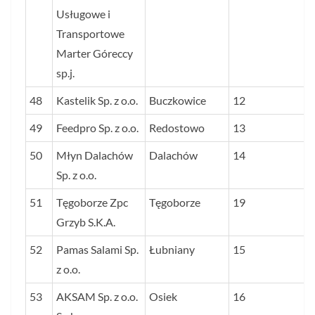
Usługowe i
Transportowe
Marter Góreccy
sp.j.
48
Kastelik Sp. z o.o.
Buczkowice
12
49
Feedpro Sp. z o.o.
Redostowo
13
50
Młyn Dalachów
Dalachów
14
Sp. z o.o.
51
Tęgoborze Zpc
Tęgoborze
19
Grzyb S.K.A.
52
Pamas Salami Sp.
Łubniany
15
z o.o.
53
AKSAM Sp. z o.o.
Osiek
16