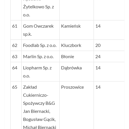
Żytelkowo Sp. z
o.o.
61
Gom Owczarek
Kamieńsk
14
sp.k.
62
Foodlab Sp. z o.o.
Kluczbork
20
63
Marlin Sp. z o.o.
Błonie
24
64
Liopharm Sp. z
Dąbrówka
14
o.o.
65
Zakład
Proszowice
14
Cukierniczo-
Spożywczy B&G
Jan Biernacki,
Bogusław Gącik,
Michał Biernacki