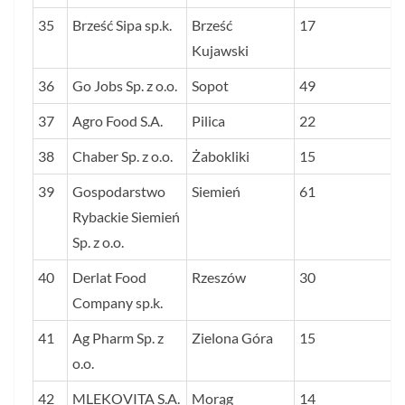
35
Brześć Sipa sp.k.
Brześć
17
Kujawski
36
Go Jobs Sp. z o.o.
Sopot
49
37
Agro Food S.A.
Pilica
22
38
Chaber Sp. z o.o.
Żabokliki
15
39
Gospodarstwo
Siemień
61
Rybackie Siemień
Sp. z o.o.
40
Derlat Food
Rzeszów
30
Company sp.k.
41
Ag Pharm Sp. z
Zielona Góra
15
o.o.
42
MLEKOVITA S.A.
Morąg
14