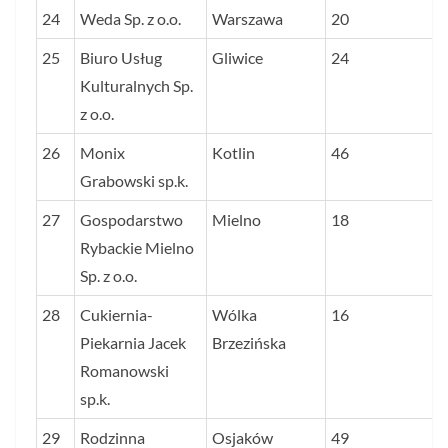
24
Weda Sp. z o.o.
Warszawa
20
25
Biuro Usług
Gliwice
24
Kulturalnych Sp.
z o.o.
26
Monix
Kotlin
46
Grabowski sp.k.
27
Gospodarstwo
Mielno
18
Rybackie Mielno
Sp. z o.o.
28
Cukiernia-
Wólka
16
Piekarnia Jacek
Brzezińska
Romanowski
sp.k.
29
Rodzinna
Osjaków
49