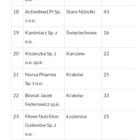
18
Activefeed Pl Sp.
Stare Niziołki
43
z o.o.
19
Kaminiarz Sp. z
Święciechowa
16
o.o.
20
Kiszeczka Sp. z
Karczew
22
o.o. sp.k.
21
Norsa Pharma
Kraków
25
Sp. z o.o.
22
Bionat Jacek
Kraków
33
Federowicz sp.k.
23
Mowi Nutrition
Łozienica
25
Goleniów Sp. z
o.o.