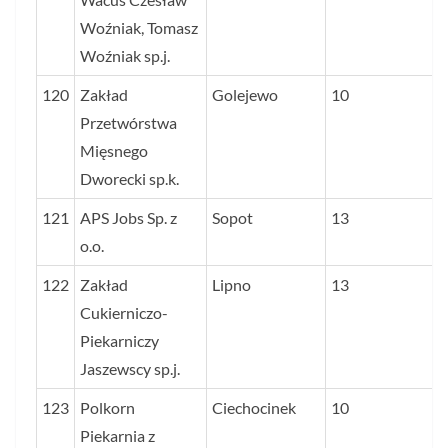
Woźniak, Tomasz
Woźniak sp.j.
120
Zakład
Golejewo
10
Przetwórstwa
Mięsnego
Dworecki sp.k.
121
APS Jobs Sp. z
Sopot
13
o.o.
122
Zakład
Lipno
13
Cukierniczo-
Piekarniczy
Jaszewscy sp.j.
123
Polkorn
Ciechocinek
10
Piekarnia z