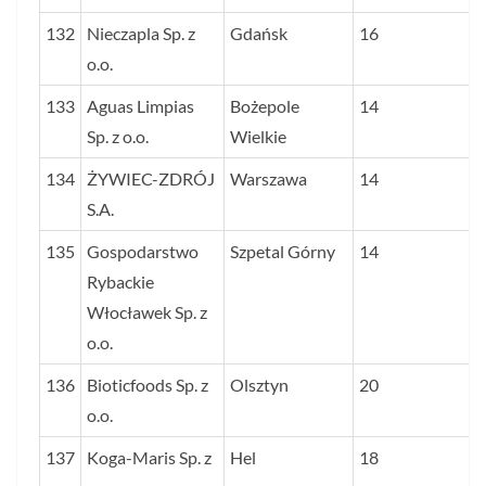
132
Nieczapla Sp. z
Gdańsk
16
o.o.
133
Aguas Limpias
Bożepole
14
Sp. z o.o.
Wielkie
134
ŻYWIEC-ZDRÓJ
Warszawa
14
S.A.
135
Gospodarstwo
Szpetal Górny
14
Rybackie
Włocławek Sp. z
o.o.
136
Bioticfoods Sp. z
Olsztyn
20
o.o.
137
Koga-Maris Sp. z
Hel
18