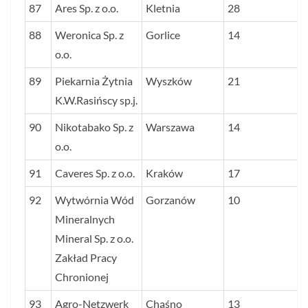
87
Ares Sp. z o.o.
Kletnia
28
88
Weronica Sp. z
Gorlice
14
o.o.
89
Piekarnia Żytnia
Wyszków
21
K.W.Rasińscy sp.j.
90
Nikotabako Sp. z
Warszawa
14
o.o.
91
Caveres Sp. z o.o.
Kraków
17
92
Wytwórnia Wód
Gorzanów
10
Mineralnych
Mineral Sp. z o.o.
Zakład Pracy
Chronionej
93
Agro-Netzwerk
Chąśno
13