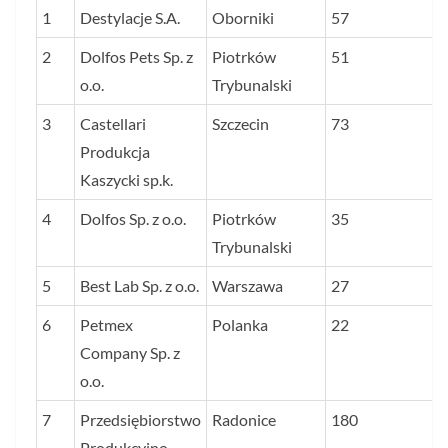
1
Destylacje S.A.
Oborniki
57
2
Dolfos Pets Sp. z
Piotrków
51
o.o.
Trybunalski
3
Castellari
Szczecin
73
Produkcja
Kaszycki sp.k.
4
Dolfos Sp. z o.o.
Piotrków
35
Trybunalski
5
Best Lab Sp. z o.o.
Warszawa
27
6
Petmex
Polanka
22
Company Sp. z
o.o.
7
Przedsiębiorstwo
Radonice
180
Produkcyjno-