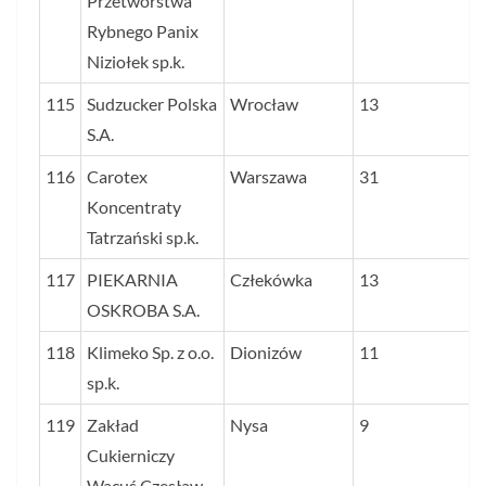
Przetwórstwa
Rybnego Panix
Niziołek sp.k.
115
Sudzucker Polska
Wrocław
13
S.A.
116
Carotex
Warszawa
31
Koncentraty
Tatrzański sp.k.
117
PIEKARNIA
Człekówka
13
OSKROBA S.A.
118
Klimeko Sp. z o.o.
Dionizów
11
sp.k.
119
Zakład
Nysa
9
Cukierniczy
Wacuś Czesław