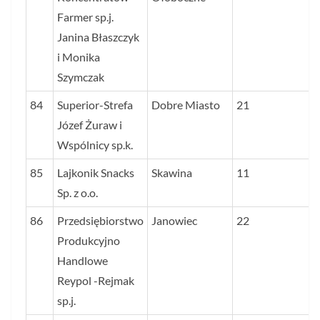
Farmer sp.j.
Janina Błaszczyk
i Monika
Szymczak
84
Superior-Strefa
Dobre Miasto
21
Józef Żuraw i
Wspólnicy sp.k.
85
Lajkonik Snacks
Skawina
11
Sp. z o.o.
86
Przedsiębiorstwo
Janowiec
22
Produkcyjno
Handlowe
Reypol -Rejmak
sp.j.