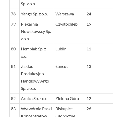
Sp. z o.o.
78
Yango Sp. z o.o.
Warszawa
24
79
Piekarnia
Czystochleb
19
Nowakowscy Sp.
z o.o.
80
Hemplab Sp. z
Lublin
11
o.o.
81
Zakład
Łańcut
13
Produkcyjno-
Handlowy Argo
Sp. z o.o.
82
Arnica Sp. z o.o.
Zielona Góra
12
83
Wytwórnia Pasz i
Biskupice
26
Koncentratów
Ołoboczne