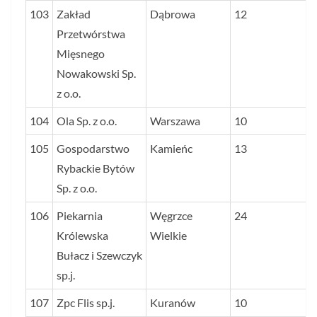
103
Zakład
Dąbrowa
12
Przetwórstwa
Mięsnego
Nowakowski Sp.
z o.o.
104
Ola Sp. z o.o.
Warszawa
10
105
Gospodarstwo
Kamieńc
13
Rybackie Bytów
Sp. z o.o.
106
Piekarnia
Węgrzce
24
Królewska
Wielkie
Bułacz i Szewczyk
sp.j.
107
Zpc Flis sp.j.
Kuranów
10