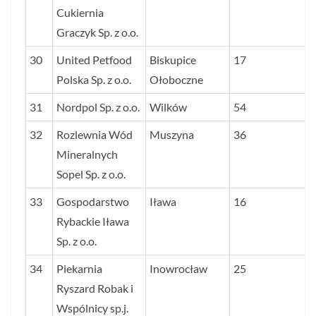
Cukiernia
Graczyk Sp. z o.o.
30
United Petfood
Biskupice
17
Polska Sp. z o.o.
Ołoboczne
31
Nordpol Sp. z o.o.
Wilków
54
32
Rozlewnia Wód
Muszyna
36
Mineralnych
Sopel Sp. z o.o.
33
Gospodarstwo
Iława
16
Rybackie Iława
Sp. z o.o.
34
Piekarnia
Inowrocław
25
Ryszard Robak i
Wspólnicy sp.j.