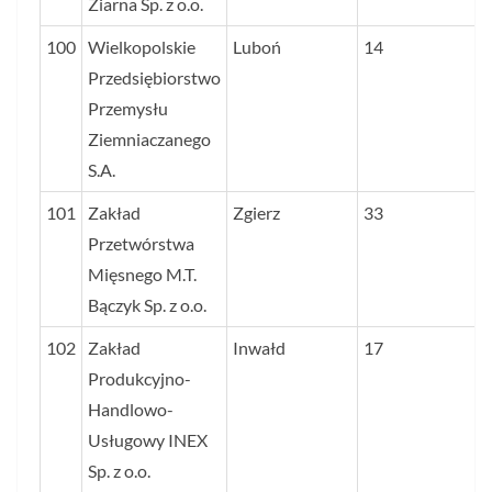
Ziarna Sp. z o.o.
100
Wielkopolskie
Luboń
14
Przedsiębiorstwo
Przemysłu
Ziemniaczanego
S.A.
101
Zakład
Zgierz
33
Przetwórstwa
Mięsnego M.T.
Bączyk Sp. z o.o.
102
Zakład
Inwałd
17
Produkcyjno-
Handlowo-
Usługowy INEX
Sp. z o.o.