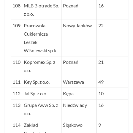
108
MLB Biotrade Sp.
Poznań
16
z o.o.
109
Pracownia
Nowy Janków
22
Cukiernicza
Leszek
Wiśniewski sp.k.
110
Kopromex Sp. z
Poznań
21
o.o.
111
Key Sp. z o.o.
Warszawa
49
112
Jal Sp. z o.o.
Kępa
10
113
Grupa Aww Sp. z
Niedźwiady
16
o.o.
114
Zakład
Śląskowo
9