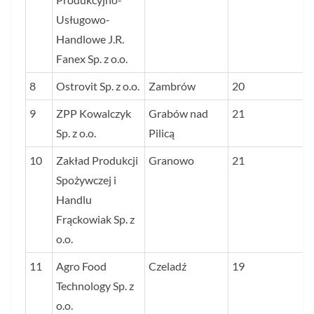
Usługowo-
Handlowe J.R.
Fanex Sp. z o.o.
8
Ostrovit Sp. z o.o.
Zambrów
20
9
ZPP Kowalczyk
Grabów nad
21
Sp. z o.o.
Pilicą
10
Zakład Produkcji
Granowo
21
Spożywczej i
Handlu
Frąckowiak Sp. z
o.o.
11
Agro Food
Czeladź
19
Technology Sp. z
o.o.