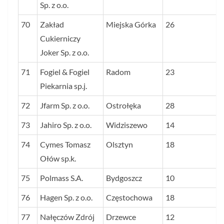
Sp. z o.o.
70
Zakład
Miejska Górka
26
Cukierniczy
Joker Sp. z o.o.
71
Fogiel & Fogiel
Radom
23
Piekarnia sp.j.
72
Jfarm Sp. z o.o.
Ostrołęka
28
73
Jahiro Sp. z o.o.
Widziszewo
14
74
Cymes Tomasz
Olsztyn
18
Ołów sp.k.
75
Polmass S.A.
Bydgoszcz
10
76
Hagen Sp. z o.o.
Częstochowa
18
77
Nałęczów Zdrój
Drzewce
12