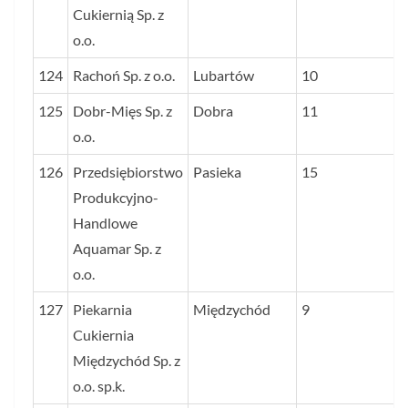
Cukiernią Sp. z
o.o.
124
Rachoń Sp. z o.o.
Lubartów
10
125
Dobr-Mięs Sp. z
Dobra
11
o.o.
126
Przedsiębiorstwo
Pasieka
15
Produkcyjno-
Handlowe
Aquamar Sp. z
o.o.
127
Piekarnia
Międzychód
9
Cukiernia
Międzychód Sp. z
o.o. sp.k.