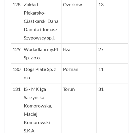
128
Zakład
Ozorków
13
Piekarsko-
Ciastkarski Dana
Danuta i Tomasz
Szypowscy sp.j.
129
Wodadlafirmy.Pl
Iłża
27
Sp. z o.o.
130
Dogs Plate Sp. z
Poznań
11
o.o.
131
IS - MK Iga
Toruń
31
Sarzyńska -
Komorowska,
Maciej
Komorowski
S.K.A.