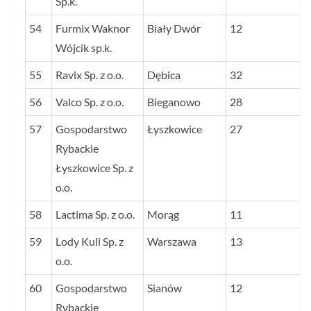
Sp.k.
54
Furmix Waknor
Biały Dwór
12
Wójcik sp.k.
55
Ravix Sp. z o.o.
Dębica
32
56
Valco Sp. z o.o.
Bieganowo
28
57
Gospodarstwo
Łyszkowice
27
Rybackie
Łyszkowice Sp. z
o.o.
58
Lactima Sp. z o.o.
Morąg
11
59
Lody Kuli Sp. z
Warszawa
13
o.o.
60
Gospodarstwo
Sianów
12
Rybackie