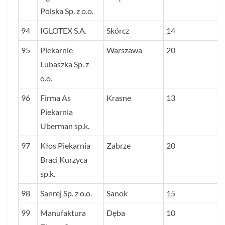
Polska Sp. z o.o.
94
IGLOTEX S.A.
Skórcz
14
95
Piekarnie
Warszawa
20
Lubaszka Sp. z
o.o.
96
Firma As
Krasne
13
Piekarnia
Uberman sp.k.
97
Kłos Piekarnia
Zabrze
20
Braci Kurzyca
sp.k.
98
Sanrej Sp. z o.o.
Sanok
15
99
Manufaktura
Dęba
10