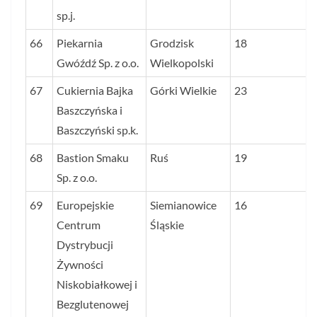
sp.j.
66
Piekarnia
Grodzisk
18
Gwóźdź Sp. z o.o.
Wielkopolski
67
Cukiernia Bajka
Górki Wielkie
23
Baszczyńska i
Baszczyński sp.k.
68
Bastion Smaku
Ruś
19
Sp. z o.o.
69
Europejskie
Siemianowice
16
Centrum
Śląskie
Dystrybucji
Żywności
Niskobiałkowej i
Bezglutenowej