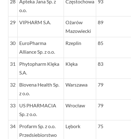
28
Apteka Jana Sp. z
Częstochowa
93
o.o.
29
VIPHARM S.A.
Ożarów
89
Mazowiecki
30
EuroPharma
Rzeplin
85
Alliance Sp. z o.o.
31
Phytopharm Klęka
Klęka
83
S.A.
32
Biovena Health Sp.
Warszawa
79
z o.o.
33
US PHARMACIA
Wrocław
79
Sp. z o.o.
34
Profarm Sp. z o.o.
Lębork
75
Przedsiebiorstwo