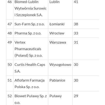
46
Biomed-Lublin
Lublin
41
Wytwórnia Surowic
i Szczepionek S.A.
47
Sun-Farm Sp. z o.o.
Łomianki
38
48
Pharma Sp. z o.o.
Wrocław
33
49
Vertex
Warszawa
31
Pharmaceuticals
(Poland) Sp. z o.o.
50
Curtis Health Caps
Wysogotowo
30
S.A.
51
Aflofarm Farmacja
Pabianice
30
Polska Sp. z o.o.
52
Biowet Puławy Sp. z
Puławy
29
o.o.