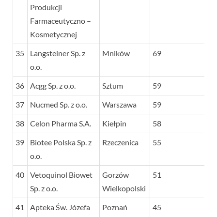
Produkcji
Farmaceutyczno –
Kosmetycznej
35
Langsteiner Sp. z
Mników
69
o.o.
36
Acgg Sp. z o.o.
Sztum
59
37
Nucmed Sp. z o.o.
Warszawa
59
38
Celon Pharma S.A.
Kiełpin
58
39
Biotee Polska Sp. z
Rzeczenica
55
o.o.
40
Vetoquinol Biowet
Gorzów
51
Sp. z o.o.
Wielkopolski
41
Apteka Św. Józefa
Poznań
45