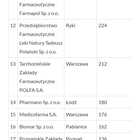
Farmaceutyczne
Farmapol Sp. z o.o.
12
Przedsiębiorstwo
Ryki
224
Farmaceutyczne
Leki Natury Tadeusz
Polański Sp. z o.o.
13
Tarchomińskie
Warszawa
212
Zakłady
Farmaceutyczne
POLFA S.A.
14
Pharmann Sp. z o.o.
Łódź
180
15
Medicofarma S.A.
Warszawa
176
16
Biomar Sp. z o.o.
Pabianice
162
17
Poznańskie Zakłady
Poznań
136