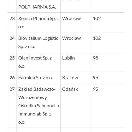
POLPHARMA S.A.
23
Xenico Pharma Sp. z
Wrocław
102
o.o.
24
Biovitalium Logistic
Wrocław
102
Sp. z o.o.
25
Olan Invest Sp. z
Lublin
98
o.o.
26
Farmina Sp. z o.o.
Kraków
96
27
Zakład Badawczo-
Gdańsk
95
Wdrożeniowy
Ośrodka Salmonella
Immunolab Sp. z
o.o.