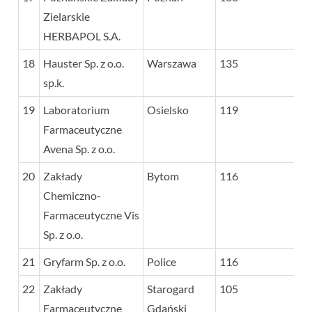
Zielarskie
HERBAPOL S.A.
18
Hauster Sp. z o.o.
Warszawa
135
sp.k.
19
Laboratorium
Osielsko
119
Farmaceutyczne
Avena Sp. z o.o.
20
Zakłady
Bytom
116
Chemiczno-
Farmaceutyczne Vis
Sp. z o.o.
21
Gryfarm Sp. z o.o.
Police
116
22
Zakłady
Starogard
105
Farmaceutyczne
Gdański