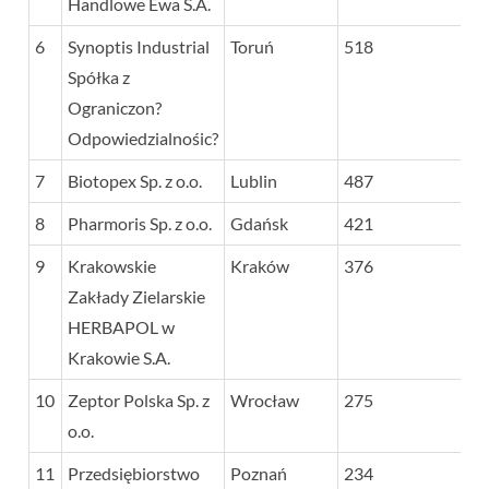
Handlowe Ewa S.A.
6
Synoptis Industrial
Toruń
518
Spółka z
Ograniczon?
Odpowiedzialnośic?
7
Biotopex Sp. z o.o.
Lublin
487
8
Pharmoris Sp. z o.o.
Gdańsk
421
9
Krakowskie
Kraków
376
Zakłady Zielarskie
HERBAPOL w
Krakowie S.A.
10
Zeptor Polska Sp. z
Wrocław
275
o.o.
11
Przedsiębiorstwo
Poznań
234