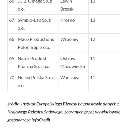
66
J.J.B. Omega Sp. z
Lewin
13
o.o.
Brzeski
67
Symbio-Lab Sp. z
Krosno
13
o.o.
68
Maco Productions
Wrocław
12
Polonia Sp. z o.o.
69
Natur Produkt
Ostrów
11
Pharma Sp. z o.o.
Mazowiecka
70
Nellex Polska Sp. z
Warszawa
11
o.o.
źródło: Instytut Europejskiego Biznesu na podstawie danych z
Krajowego Rejestru Sądowego, zebranych przez wywiadownię
gospodarczą InfoCredit