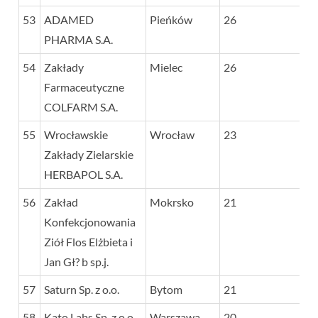
53
ADAMED
Pieńków
26
PHARMA S.A.
54
Zakłady
Mielec
26
Farmaceutyczne
COLFARM S.A.
55
Wrocławskie
Wrocław
23
Zakłady Zielarskie
HERBAPOL S.A.
56
Zakład
Mokrsko
21
Konfekcjonowania
Ziół Flos Elżbieta i
Jan Gł? b sp.j.
57
Saturn Sp. z o.o.
Bytom
21
58
Kato Labs Sp. z o.o.
Warszawa
20