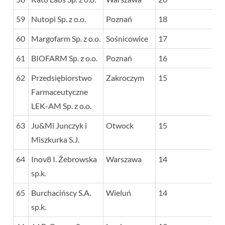
59
Nutopi Sp. z o.o.
Poznań
18
60
Margofarm Sp. z o.o.
Sośnicowice
17
61
BIOFARM Sp. z o.o.
Poznań
16
62
Przedsiębiorstwo
Zakroczym
15
Farmaceutyczne
LEK-AM Sp. z o.o.
63
Ju&Mi Junczyk i
Otwock
15
Miszkurka S.J.
64
Inov8 I. Żebrowska
Warszawa
14
sp.k.
65
Burchacińscy S.A.
Wieluń
14
sp.k.