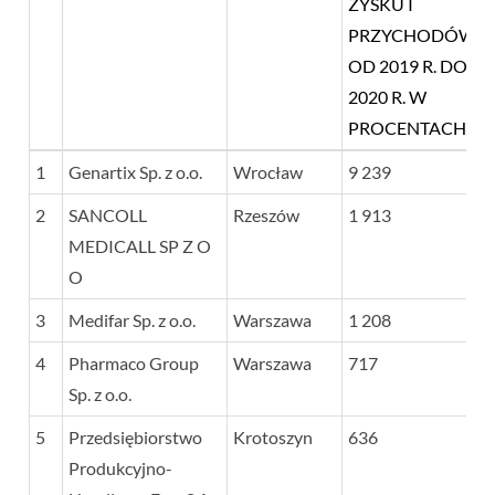
ZYSKU I
PRZYCHODÓW
OD 2019 R. DO
2020 R. W
PROCENTACH
LP.
NAZWA FIRMY
SIEDZIBA
ŚREDNIA Z
1
Genartix Sp. z o.o.
Wrocław
9 239
DYNAMIK
2
SANCOLL
Rzeszów
1 913
ZYSKU I
MEDICALL SP Z O
PRZYCHODÓW
O
OD 2019 R. DO
3
Medifar Sp. z o.o.
Warszawa
2020 R. W
1 208
PROCENTACH
4
Pharmaco Group
Warszawa
717
Sp. z o.o.
5
Przedsiębiorstwo
Krotoszyn
636
Produkcyjno-