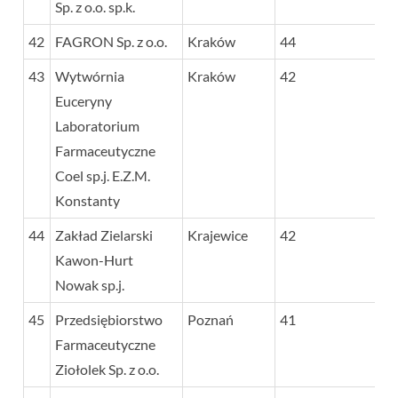
Sp. z o.o. sp.k.
42
FAGRON Sp. z o.o.
Kraków
44
43
Wytwórnia
Kraków
42
Euceryny
Laboratorium
Farmaceutyczne
Coel sp.j. E.Z.M.
Konstanty
44
Zakład Zielarski
Krajewice
42
Kawon-Hurt
Nowak sp.j.
45
Przedsiębiorstwo
Poznań
41
Farmaceutyczne
Ziołolek Sp. z o.o.