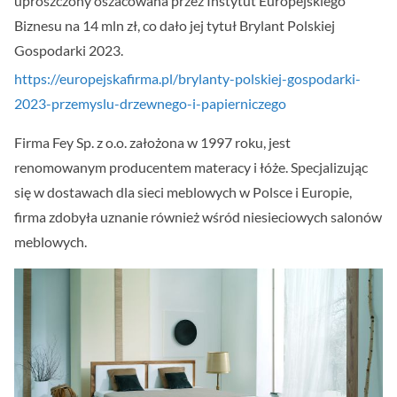
uproszczony oszacowana przez Instytut Europejskiego
Biznesu na 14 mln zł, co dało jej tytuł Brylant Polskiej
Gospodarki 2023.
https://europejskafirma.pl/brylanty-polskiej-gospodarki-
2023-przemyslu-drzewnego-i-papierniczego
Firma Fey Sp. z o.o. założona w 1997 roku, jest
renomowanym producentem materacy i łóże. Specjalizując
się w dostawach dla sieci meblowych w Polsce i Europie,
firma zdobyła uznanie również wśród niesieciowych salonów
meblowych.