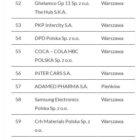
52
Ghelamco Gp 11 Sp. z o.o.
Warszawa
The Hub S.K.A.
53
PKP Intercity S.A.
Warszawa
54
DPD Polska Sp. z o.o.
Warszawa
55
COCA – COLA HBC
Warszawa
POLSKA Sp. z o.o.
56
INTER CARS S.A.
Warszawa
57
ADAMED PHARMA S.A.
Pieńków
58
Samsung Electronics
Warszawa
Polska Sp. z o.o.
59
Crh Materials Polska Sp. z
Warszawa
o.o.