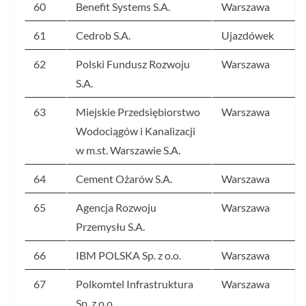
60
Benefit Systems S.A.
Warszawa
61
Cedrob S.A.
Ujazdówek
62
Polski Fundusz Rozwoju
Warszawa
S.A.
63
Miejskie Przedsiębiorstwo
Warszawa
Wodociągów i Kanalizacji
w m.st. Warszawie S.A.
64
Cement Ożarów S.A.
Warszawa
65
Agencja Rozwoju
Warszawa
Przemysłu S.A.
66
IBM POLSKA Sp. z o.o.
Warszawa
67
Polkomtel Infrastruktura
Warszawa
Sp. z o.o.