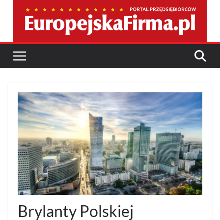
Przejdź
do
treści
Brylanty Polskiej