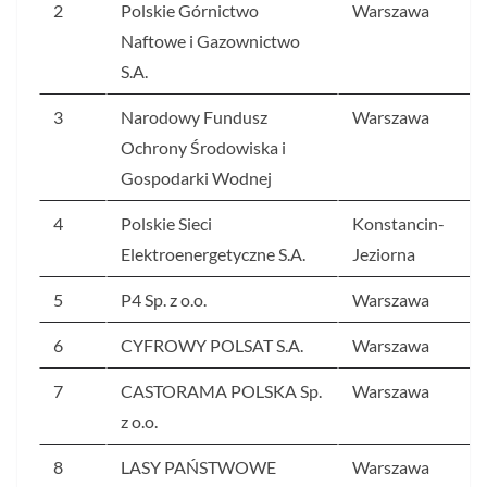
2
Polskie Górnictwo
Warszawa
Naftowe i Gazownictwo
S.A.
3
Narodowy Fundusz
Warszawa
Ochrony Środowiska i
Gospodarki Wodnej
4
Polskie Sieci
Konstancin-
Elektroenergetyczne S.A.
Jeziorna
5
P4 Sp. z o.o.
Warszawa
6
CYFROWY POLSAT S.A.
Warszawa
7
CASTORAMA POLSKA Sp.
Warszawa
z o.o.
8
LASY PAŃSTWOWE
Warszawa