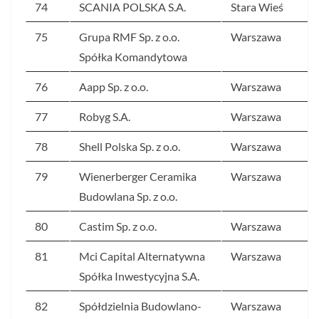
74
SCANIA POLSKA S.A.
Stara Wieś
75
Grupa RMF Sp. z o.o.
Warszawa
Spółka Komandytowa
76
Aapp Sp. z o.o.
Warszawa
77
Robyg S.A.
Warszawa
78
Shell Polska Sp. z o.o.
Warszawa
79
Wienerberger Ceramika
Warszawa
Budowlana Sp. z o.o.
80
Castim Sp. z o.o.
Warszawa
81
Mci Capital Alternatywna
Warszawa
Spółka Inwestycyjna S.A.
82
Spółdzielnia Budowlano-
Warszawa