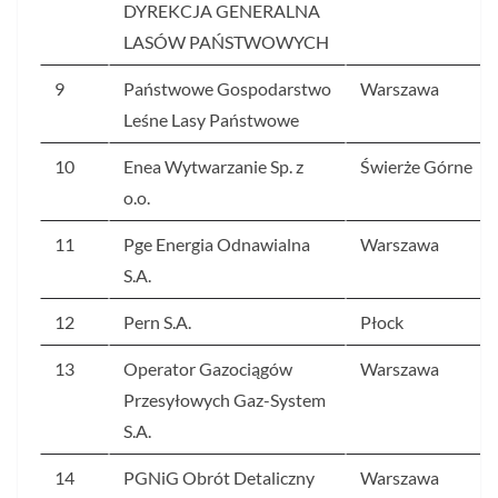
DYREKCJA GENERALNA
LASÓW PAŃSTWOWYCH
9
Państwowe Gospodarstwo
Warszawa
Leśne Lasy Państwowe
10
Enea Wytwarzanie Sp. z
Świerże Górne
o.o.
11
Pge Energia Odnawialna
Warszawa
S.A.
12
Pern S.A.
Płock
13
Operator Gazociągów
Warszawa
Przesyłowych Gaz-System
S.A.
14
PGNiG Obrót Detaliczny
Warszawa