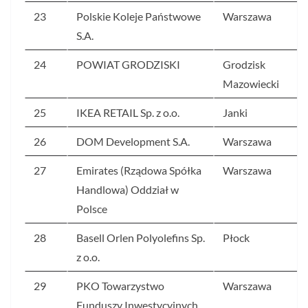
23
Polskie Koleje Państwowe
Warszawa
S.A.
24
POWIAT GRODZISKI
Grodzisk
Mazowiecki
25
IKEA RETAIL Sp. z o.o.
Janki
26
DOM Development S.A.
Warszawa
27
Emirates (Rządowa Spółka
Warszawa
Handlowa) Oddział w
Polsce
28
Basell Orlen Polyolefins Sp.
Płock
z o.o.
29
PKO Towarzystwo
Warszawa
Funduszy Inwestycyjnych