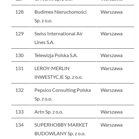
128
Budimex Nieruchomości
Warszawa
Sp. z o.o.
129
Swiss International Air
Warszawa
Lines S.A.
130
Telewizja Polska S.A.
Warszawa
131
LEROY-MERLIN
Warszawa
INWESTYCJE Sp. z o.o.
132
Pepsico Consulting Polska
Warszawa
Sp. z o.o.
133
Artn Sp. z o.o.
Warszawa
134
SUPERHOBBY MARKET
Warszawa
BUDOWLANY Sp. z o.o.