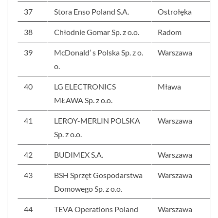
37
Stora Enso Poland S.A.
Ostrołęka
38
Chłodnie Gomar Sp. z o.o.
Radom
39
McDonald’ s Polska Sp. z o.
Warszawa
o.
40
LG ELECTRONICS
Mława
MŁAWA Sp. z o.o.
41
LEROY-MERLIN POLSKA
Warszawa
Sp. z o.o.
42
BUDIMEX S.A.
Warszawa
43
BSH Sprzęt Gospodarstwa
Warszawa
Domowego Sp. z o.o.
44
TEVA Operations Poland
Warszawa