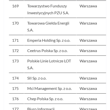
169
Towarzystwo Funduszy
Warszawa
Inwestycyjnych PZU S.A.
170
Towarowa Giełda Energii
Warszawa
S.A.
171
Emperia Holding Sp. z o.o.
Warszawa
172
Ceetrus Polska Sp. z o.o.
Warszawa
173
Polskie Linie Lotnicze LOT
Warszawa
S.A.
174
SII Sp. z o.o.
Warszawa
175
Mci Management Sp. z o.o.
Warszawa
176
Chep Polska Sp. z o.o.
Warszawa
177
Biuro Informacji
Warszawa