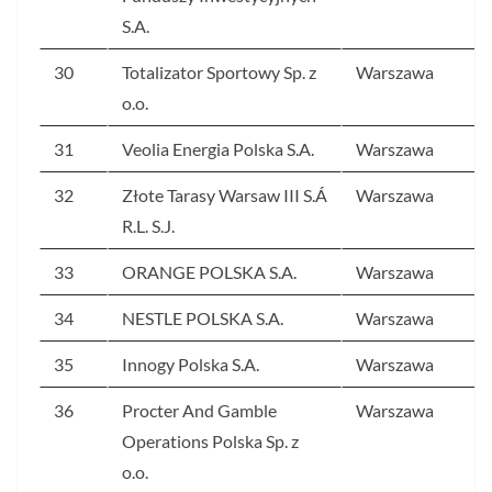
S.A.
30
Totalizator Sportowy Sp. z
Warszawa
o.o.
31
Veolia Energia Polska S.A.
Warszawa
32
Złote Tarasy Warsaw III S.Á
Warszawa
R.L. S.J.
33
ORANGE POLSKA S.A.
Warszawa
34
NESTLE POLSKA S.A.
Warszawa
35
Innogy Polska S.A.
Warszawa
36
Procter And Gamble
Warszawa
Operations Polska Sp. z
o.o.