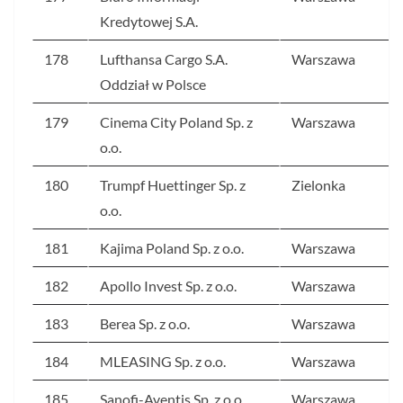
Kredytowej S.A.
178
Lufthansa Cargo S.A.
Warszawa
Oddział w Polsce
179
Cinema City Poland Sp. z
Warszawa
o.o.
180
Trumpf Huettinger Sp. z
Zielonka
o.o.
181
Kajima Poland Sp. z o.o.
Warszawa
182
Apollo Invest Sp. z o.o.
Warszawa
183
Berea Sp. z o.o.
Warszawa
184
MLEASING Sp. z o.o.
Warszawa
185
Sanofi-Aventis Sp. z o.o.
Warszawa