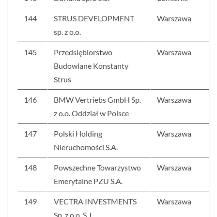
144
STRUS DEVELOPMENT
Warszawa
sp. z o.o.
145
Przedsiębiorstwo
Warszawa
Budowlane Konstanty
Strus
146
BMW Vertriebs GmbH Sp.
Warszawa
z o.o. Oddział w Polsce
147
Polski Holding
Warszawa
Nieruchomości S.A.
148
Powszechne Towarzystwo
Warszawa
Emerytalne PZU S.A.
149
VECTRA INVESTMENTS
Warszawa
Sp. z o.o. S.J.