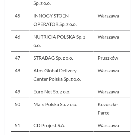
Sp. z o.o.
45
INNOGY STOEN
Warszawa
OPERATOR Sp. z o.o.
46
NUTRICIA POLSKA Sp. z
Warszawa
o.o.
47
STRABAG Sp. z o.o.
Pruszków
48
Atos Global Delivery
Warszawa
Center Polska Sp. z o.o.
49
Euro Net Sp. z o.o.
Warszawa
50
Mars Polska Sp. z o.o.
Kożuszki-
Parcel
51
CD Projekt S.A.
Warszawa