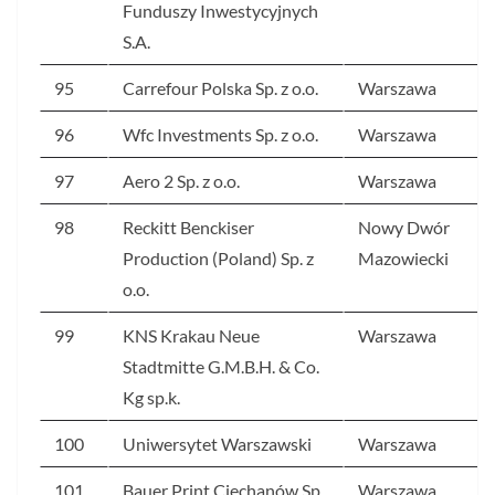
Funduszy Inwestycyjnych
S.A.
95
Carrefour Polska Sp. z o.o.
Warszawa
96
Wfc Investments Sp. z o.o.
Warszawa
97
Aero 2 Sp. z o.o.
Warszawa
98
Reckitt Benckiser
Nowy Dwór
Production (Poland) Sp. z
Mazowiecki
o.o.
99
KNS Krakau Neue
Warszawa
Stadtmitte G.M.B.H. & Co.
Kg sp.k.
100
Uniwersytet Warszawski
Warszawa
101
Bauer Print Ciechanów Sp.
Warszawa