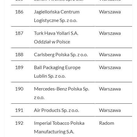
186
Jagiellońska Centrum
Warszawa
Logistyczne Sp. z o.o.
187
Turk Hava Yollari S.A.
Warszawa
Oddział w Polsce
188
Carlsberg Polska Sp. z o.o.
Warszawa
189
Ball Packaging Europe
Warszawa
Lublin Sp. z o.o.
190
Mercedes-Benz Polska Sp.
Warszawa
z o.o.
191
Air Products Sp. z o.o.
Warszawa
192
Imperial Tobacco Polska
Radom
Manufacturing S.A.