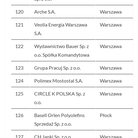
120
Arche S.A.
Warszawa
121
Veolia Energia Warszawa
Warszawa
S.A.
122
Wydawnictwo Bauer Sp. z
Warszawa
o.o. Spółka Komandytowa
123
Grupa Pracuj Sp. z o.o.
Warszawa
124
Polimex Mostostal S.A.
Warszawa
125
CIRCLE K POLSKA Sp. z
Warszawa
o.o.
126
Basell Orlen Polyolefins
Płock
Sprzedaż Sp. z o.o.
127
CH Janki Sp. z o.o.
Warszawa