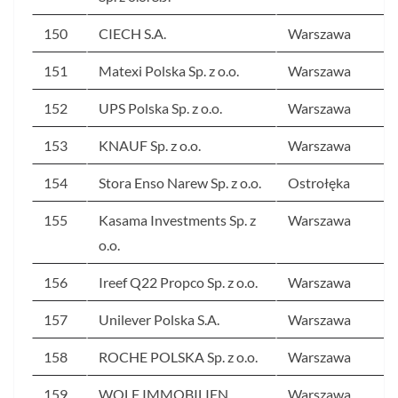
150
CIECH S.A.
Warszawa
151
Matexi Polska Sp. z o.o.
Warszawa
152
UPS Polska Sp. z o.o.
Warszawa
153
KNAUF Sp. z o.o.
Warszawa
154
Stora Enso Narew Sp. z o.o.
Ostrołęka
155
Kasama Investments Sp. z
Warszawa
o.o.
156
Ireef Q22 Propco Sp. z o.o.
Warszawa
157
Unilever Polska S.A.
Warszawa
158
ROCHE POLSKA Sp. z o.o.
Warszawa
159
WOLF IMMOBILIEN
Warszawa