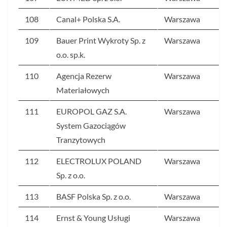
108
Canal+ Polska S.A.
Warszawa
109
Bauer Print Wykroty Sp. z
Warszawa
o.o. sp.k.
110
Agencja Rezerw
Warszawa
Materiałowych
111
EUROPOL GAZ S.A.
Warszawa
System Gazociągów
Tranzytowych
112
ELECTROLUX POLAND
Warszawa
Sp. z o.o.
113
BASF Polska Sp. z o.o.
Warszawa
114
Ernst & Young Usługi
Warszawa