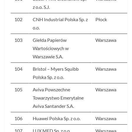
z o.o. S.J.
102
CNH Industrial Polska Sp. z
Płock
o.o.
103
Giełda Papierów
Warszawa
Wartościowych w
Warszawie S.A.
104
Bristol – Myers Squibb
Warszawa
Polska Sp. z o.o.
105
Aviva Powszechne
Warszawa
Towarzystwo Emerytalne
Aviva Santander S.A.
106
Huawei Polska Sp. z o.o.
Warszawa
107
LUX MED Sp. z o.o.
Warszawa