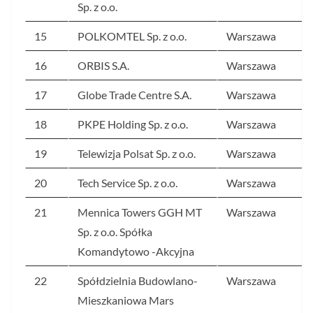
Sp. z o.o.
15
POLKOMTEL Sp. z o.o.
Warszawa
16
ORBIS S.A.
Warszawa
17
Globe Trade Centre S.A.
Warszawa
18
PKPE Holding Sp. z o.o.
Warszawa
19
Telewizja Polsat Sp. z o.o.
Warszawa
20
Tech Service Sp. z o.o.
Warszawa
21
Mennica Towers GGH MT
Warszawa
Sp. z o.o. Spółka
Komandytowo -Akcyjna
22
Spółdzielnia Budowlano-
Warszawa
Mieszkaniowa Mars