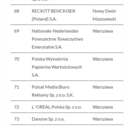
68
RECKITT BENCKISER
Nowy Dwór
(Poland) S.A.
Mazowiecki
69
Nationale-Nederlanden
Warszawa
Powszechne Towarzystwo
Emerytalne S.A.
70
Polska Wytwórnia
Warszawa
Papierów Wartościowych
S.A.
71
Polsat Media Biuro
Warszawa
Reklamy Sp. z o.o. S.K.
72
L 'OREAL Polska Sp. z o.o.
Warszawa
73
Danone Sp. z o.o.
Warszawa