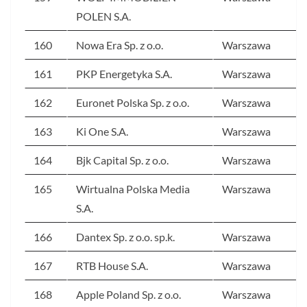
POLEN S.A.
160
Nowa Era Sp. z o.o.
Warszawa
161
PKP Energetyka S.A.
Warszawa
162
Euronet Polska Sp. z o.o.
Warszawa
163
Ki One S.A.
Warszawa
164
Bjk Capital Sp. z o.o.
Warszawa
165
Wirtualna Polska Media
Warszawa
S.A.
166
Dantex Sp. z o.o. sp.k.
Warszawa
167
RTB House S.A.
Warszawa
168
Apple Poland Sp. z o.o.
Warszawa