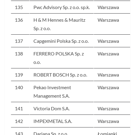
135
Pwc Advisory Sp. z o.o. sp.k.
Warszawa
136
H & M Hennes & Mauritz
Warszawa
Sp. z o.o.
137
Capgemini Polska Sp. z o.o.
Warszawa
138
FERRERO POLSKA Sp. z
Warszawa
o.o.
139
ROBERT BOSCH Sp. z o.o.
Warszawa
140
Pekao Investment
Warszawa
Management S.A.
141
Victoria Dom S.A.
Warszawa
142
IMPEXMETAL S.A.
Warszawa
143
Dariana Sp. z o.o.
Łomianki