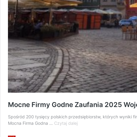
Mocne Firmy Godne Zaufania 2025 Woj
Spośród 200 tysięcy polskich przedsiębiorstw, których wyniki fi
Mocne
Mocna Firma Godna …
Czytaj dalej
Firmy
Godne