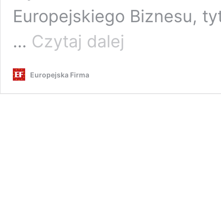
Europejskiego Biznesu, tyt
Brylanty
…
Czytaj dalej
Polskiej
Gospodarki
2023
Europejska Firma
Handlu
Artykułami
Budowlanymi
i
Drewnem