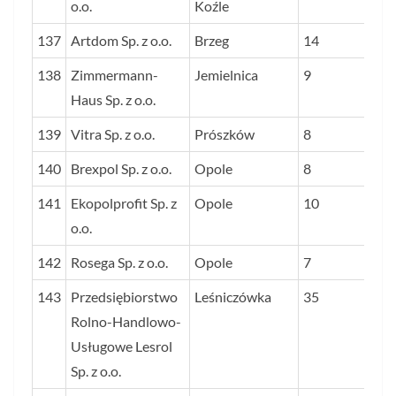
o.o.
Koźle
137
Artdom Sp. z o.o.
Brzeg
14
138
Zimmermann-
Jemielnica
9
Haus Sp. z o.o.
139
Vitra Sp. z o.o.
Prószków
8
140
Brexpol Sp. z o.o.
Opole
8
141
Ekopolprofit Sp. z
Opole
10
o.o.
142
Rosega Sp. z o.o.
Opole
7
143
Przedsiębiorstwo
Leśniczówka
35
Rolno-Handlowo-
Usługowe Lesrol
Sp. z o.o.