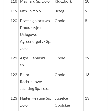
118
Maynard Sp. z o.o.
Kluczbork
10
119
Nzb Sp. z o.o.
Brzeg
9
120
Przedsiębiorstwo
Opole
8
Produkcyjno-
Usługowe
Agroenergetyk Sp.
z o.o.
121
Agra Glapiński
Opole
39
sp.j.
122
Biuro
Opole
18
Rachunkowe
Jachting Sp. z o.o.
123
Haiter Heating Sp.
Strzelce
13
z o.o.
Opolskie