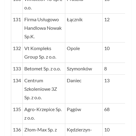
o.o.
131
Firma Usługowo
Łącznik
12
Handlowa Nowak
Sp.K.
132
Vt Kompleks
Opole
10
Group Sp. z o.o.
133
Betomet Sp. z o.o.
Szymonków
8
134
Centrum
Daniec
13
Szkoleniowe 3Z
Sp. z o.o.
135
Agro-Krzepice Sp.
Pągów
68
z o.o.
136
Złom-Max Sp. z
Kędzierzyn-
10