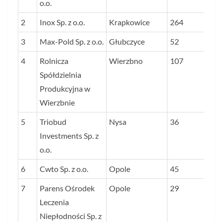
o.o.
ZYSKU NETTO
2
Inox Sp. z o.o.
Krapkowice
264
DO
3
Max-Pold Sp. z o.o.
Głubczyce
PRZYCHODÓ
52
W LATACH
4
Rolnicza
Wierzbno
107
2023-2024 W
Spółdzielnia
PROC.
Produkcyjna w
Wierzbnie
5
Triobud
Nysa
36
Investments Sp. z
o.o.
6
Cwto Sp. z o.o.
Opole
45
7
Parens Ośrodek
Opole
29
Leczenia
Niepłodności Sp. z