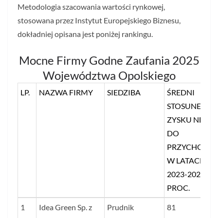
Metodologia szacowania wartości rynkowej,
stosowana przez Instytut Europejskiego Biznesu,
dokładniej opisana jest poniżej rankingu.
Mocne Firmy Godne Zaufania 2025
Województwa Opolskiego
LP.
NAZWA FIRMY
SIEDZIBA
ŚREDNI
STOSUNEK
ZYSKU NETTO
DO
PRZYCHODÓ
W LATACH
2023-2024 W
PROC.
LP.
NAZWA FIRMY
SIEDZIBA
ŚREDNI
1
Idea Green Sp. z
Prudnik
81
STOSUNEK