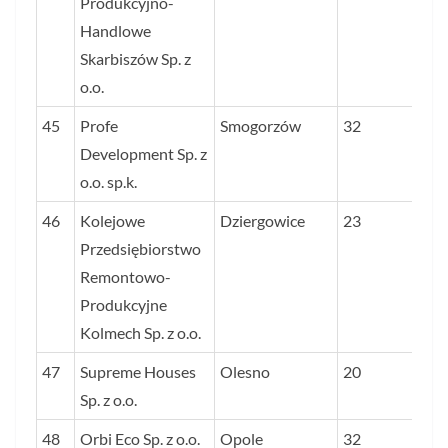
Produkcyjno-
Handlowe
Skarbiszów Sp. z
o.o.
45
Profe
Smogorzów
32
Development Sp. z
o.o. sp.k.
46
Kolejowe
Dziergowice
23
Przedsiębiorstwo
Remontowo-
Produkcyjne
Kolmech Sp. z o.o.
47
Supreme Houses
Olesno
20
Sp. z o.o.
48
Orbi Eco Sp. z o.o.
Opole
32