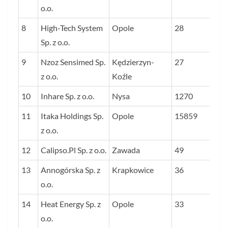
o.o.
8
High-Tech System
Opole
28
Sp. z o.o.
9
Nzoz Sensimed Sp.
Kędzierzyn-
27
z o.o.
Koźle
10
Inhare Sp. z o.o.
Nysa
1270
11
Itaka Holdings Sp.
Opole
15859
z o.o.
12
Calipso.Pl Sp. z o.o.
Zawada
49
13
Annogórska Sp. z
Krapkowice
36
o.o.
14
Heat Energy Sp. z
Opole
33
o.o.