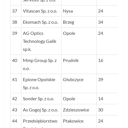
37
Vitascan Sp. z o.o.
Nysa
24
38
Ekomach Sp. z o.o.
Brzeg
34
39
AG Optics
Opole
24
Technology Galik
sp.k.
40
Mmp Group Sp. z
Prudnik
16
o.o.
41
Epione Opolskie
Głubczyce
39
Sp. z o.o.
42
Sonder Sp. z o.o.
Opole
14
43
As Gogoj Sp. z o.o.
Zdzieszowice
30
44
Przedsiębiorstwo
Ptakowice
24