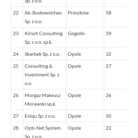
Sp. z o.o.
22
Ak-Budownictwo
Prószków
58
Sp. z o.o.
23
Kirsch Consulting
Gogolin
39
Sp. z o.o. sp.k.
24
Skarbek Sp. z o.o.
Opole
32
25
Consulting &
Opole
27
Investment Sp. z
o.o.
26
Morgaz Mateusz
Opole
26
Morawski sp.k.
27
Eniqu Sp. z o.o.
Opole
50
28
Opti-Net System
Opole
22
Sp. z o.o.