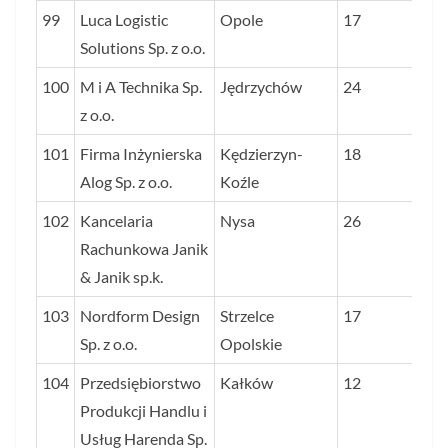
99
Luca Logistic
Opole
17
Solutions Sp. z o.o.
100
M i A Technika Sp.
Jędrzychów
24
z o.o.
101
Firma Inżynierska
Kędzierzyn-
18
Alog Sp. z o.o.
Koźle
102
Kancelaria
Nysa
26
Rachunkowa Janik
& Janik sp.k.
103
Nordform Design
Strzelce
17
Sp. z o.o.
Opolskie
104
Przedsiębiorstwo
Kałków
12
Produkcji Handlu i
Usług Harenda Sp.