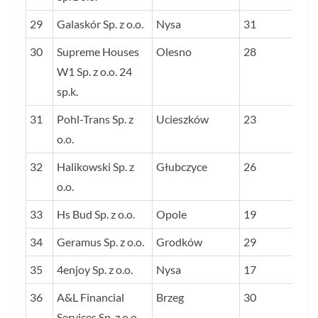
29
Galaskór Sp. z o.o.
Nysa
31
30
Supreme Houses
Olesno
28
W1 Sp. z o.o. 24
sp.k.
31
Pohl-Trans Sp. z
Ucieszków
23
o.o.
32
Halikowski Sp. z
Głubczyce
26
o.o.
33
Hs Bud Sp. z o.o.
Opole
19
34
Geramus Sp. z o.o.
Grodków
29
35
4enjoy Sp. z o.o.
Nysa
17
36
A&L Financial
Brzeg
30
Services Sp. z o.o.