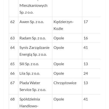
Mieszkaniowych
Sp. z o.o.
62
Awen Sp. z o.o.
Kędzierzyn-
17
Koźle
63
Radam Sp. z o.o.
Opole
16
64
Synis Zarządzanie
Opole
41
Energią Sp. z o.o.
65
Sili Sp. z o.o.
Opole
13
66
Liia Sp. z o.o.
Opole
24
67
Plada Water
Chrząstowice
13
Service Sp. z o.o.
68
Spółdzielnia
Opole
41
Handlowo-