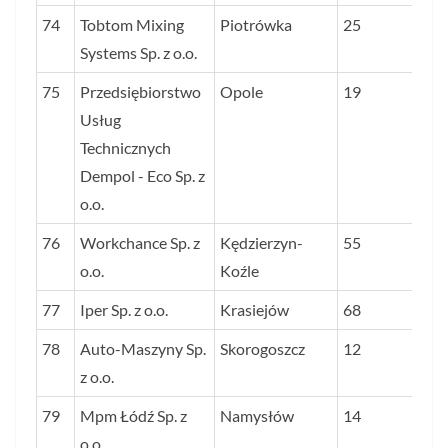
74
Tobtom Mixing
Piotrówka
25
Systems Sp. z o.o.
75
Przedsiębiorstwo
Opole
19
Usług
Technicznych
Dempol - Eco Sp. z
o.o.
76
Workchance Sp. z
Kędzierzyn-
55
o.o.
Koźle
77
Iper Sp. z o.o.
Krasiejów
68
78
Auto-Maszyny Sp.
Skorogoszcz
12
z o.o.
79
Mpm Łódź Sp. z
Namysłów
14
o.o.