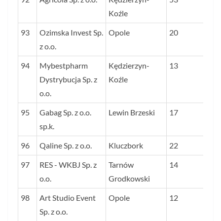
Koźle
93
Ozimska Invest Sp.
Opole
20
z o.o.
94
Mybestpharm
Kędzierzyn-
13
Dystrybucja Sp. z
Koźle
o.o.
95
Gabag Sp. z o.o.
Lewin Brzeski
17
sp.k.
96
Qaline Sp. z o.o.
Kluczbork
22
97
RES - WKBJ Sp. z
Tarnów
14
o.o.
Grodkowski
98
Art Studio Event
Opole
12
Sp. z o.o.