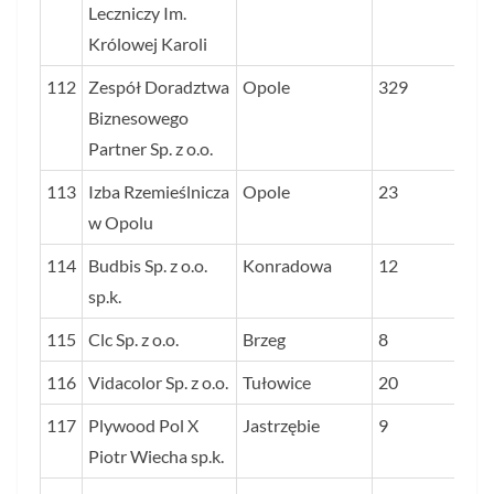
Leczniczy Im.
Królowej Karoli
112
Zespół Doradztwa
Opole
329
Biznesowego
Partner Sp. z o.o.
113
Izba Rzemieślnicza
Opole
23
w Opolu
114
Budbis Sp. z o.o.
Konradowa
12
sp.k.
115
Clc Sp. z o.o.
Brzeg
8
116
Vidacolor Sp. z o.o.
Tułowice
20
117
Plywood Pol X
Jastrzębie
9
Piotr Wiecha sp.k.