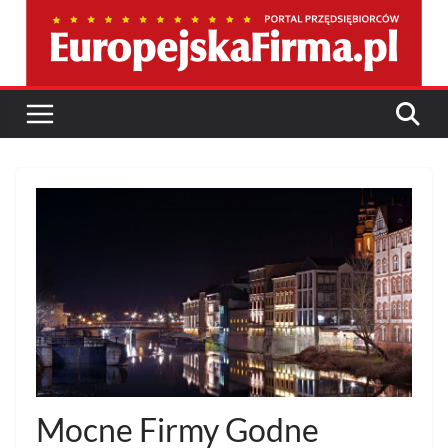
Przejdź
do
treści
Mocne Firmy Godne