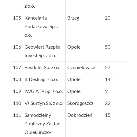
z o.o.
105
Kancelaria
Brzeg
20
Podatkowa Sp. z
o.o.
106
Geowiert Rzepka
Opole
50
Invest Sp. z o.o.
107
Bestkiler Sp. z o.o.
Czepielowice
27
108
It Desk Sp. z o.o.
Opole
14
109
IWG ATP Sp. z o.o.
Opole
9
110
Vs Surzyn Sp. z o.o.
Skorogoszcz
22
111
Samodzielny
Dobrodzień
15
Publiczny Zakład
Opiekuńczo-