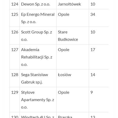
124
Dewon Sp. z o.o.
Jarnołtówek
10
125
Ep Energo Mineral
Opole
34
Sp. z o.o.
126
Scott Group Sp. z
Stare
10
o.o.
Budkowice
127
Akademia
Opole
17
Rehabilitacji Sp. z
o.o.
128
Sega Stanisław
Łosiów
14
Gabruk sp.j.
129
Stylove
Opole
9
Apartamenty Sp. z
o.o.
130
Windtech 4U Sp. z
Praszka
13