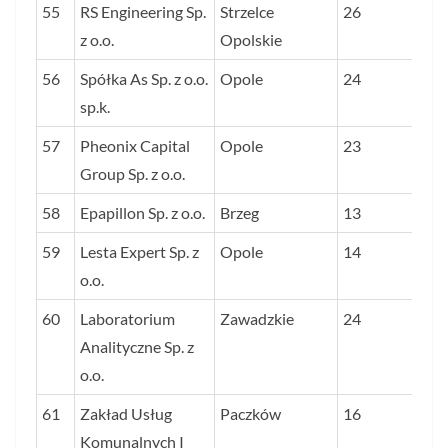
55
RS Engineering Sp.
Strzelce
26
z o.o.
Opolskie
56
Spółka As Sp. z o.o.
Opole
24
sp.k.
57
Pheonix Capital
Opole
23
Group Sp. z o.o.
58
Epapillon Sp. z o.o.
Brzeg
13
59
Lesta Expert Sp. z
Opole
14
o.o.
60
Laboratorium
Zawadzkie
24
Analityczne Sp. z
o.o.
61
Zakład Usług
Paczków
16
Komunalnych I