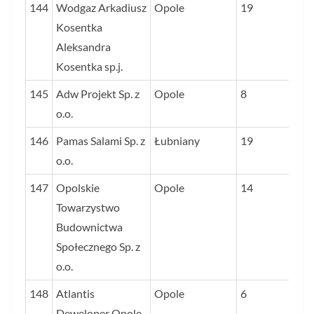
144
Wodgaz Arkadiusz
Opole
19
Kosentka
Aleksandra
Kosentka sp.j.
145
Adw Projekt Sp. z
Opole
8
o.o.
146
Pamas Salami Sp. z
Łubniany
19
o.o.
147
Opolskie
Opole
14
Towarzystwo
Budownictwa
Społecznego Sp. z
o.o.
148
Atlantis
Opole
6
Deweloper Opole