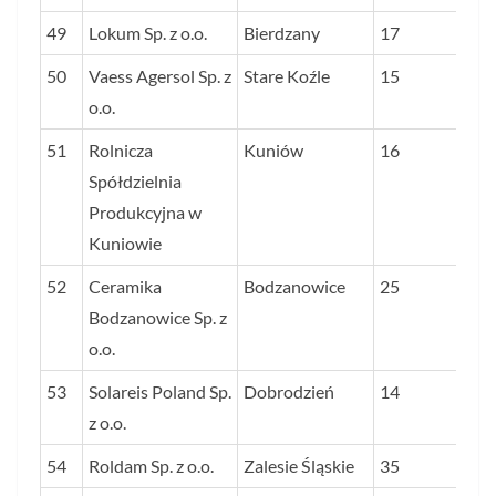
49
Lokum Sp. z o.o.
Bierdzany
17
50
Vaess Agersol Sp. z
Stare Koźle
15
o.o.
51
Rolnicza
Kuniów
16
Spółdzielnia
Produkcyjna w
Kuniowie
52
Ceramika
Bodzanowice
25
Bodzanowice Sp. z
o.o.
53
Solareis Poland Sp.
Dobrodzień
14
z o.o.
54
Roldam Sp. z o.o.
Zalesie Śląskie
35