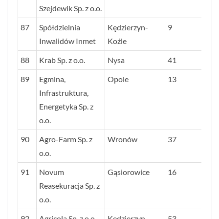
Szejdewik Sp. z o.o.
87
Spółdzielnia
Kędzierzyn-
9
Inwalidów Inmet
Koźle
88
Krab Sp. z o.o.
Nysa
41
89
Egmina,
Opole
13
Infrastruktura,
Energetyka Sp. z
o.o.
90
Agro-Farm Sp. z
Wronów
37
o.o.
91
Novum
Gąsiorowice
16
Reasekuracja Sp. z
o.o.
92
Agricola Sp. z o.o.
Kędzierzyn-
53