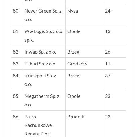
80
Never Green Sp. z
Nysa
24
o.o.
81
Ww Logis Sp. z o.o.
Opole
13
sp.k.
82
Inwap Sp. z o.o.
Brzeg
26
83
Tilbud Sp. z o.o.
Grodków
11
84
Kruszpol I Sp. z
Brzeg
37
o.o.
85
Megatherm Sp. z
Opole
33
o.o.
86
Biuro
Prudnik
23
Rachunkowe
Renata Piotr