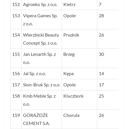
152
Agroeko Sp. z o.o.
Kietrz
7
153
Vipera Games Sp.
Opole
28
z o.o.
154
Wierzbicki Beauty
Prudnik
26
Concept Sp. z o.o.
155
Jan Lenarth Sp. z
Brzeg
30
o.o.
156
Jal Sp. z o.o.
Kępa
14
157
Sion-Bruk Sp. z o.o.
Opole
17
158
Kmb Meble Sp. z
Kluczbork
25
o.o.
159
GÓRAŻDŻE
Chorula
26
CEMENT S.A.