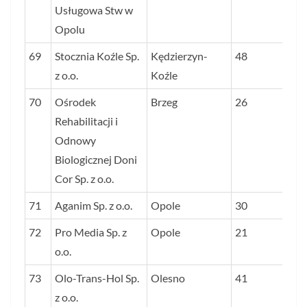
Usługowa Stw w
Opolu
69
Stocznia Koźle Sp.
Kędzierzyn-
48
z o.o.
Koźle
70
Ośrodek
Brzeg
26
Rehabilitacji i
Odnowy
Biologicznej Doni
Cor Sp. z o.o.
71
Aganim Sp. z o.o.
Opole
30
72
Pro Media Sp. z
Opole
21
o.o.
73
Olo-Trans-Hol Sp.
Olesno
41
z o.o.