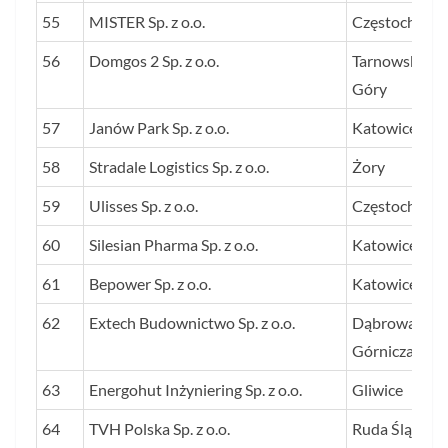
55
MISTER Sp. z o.o.
Częstochowa
56
Domgos 2 Sp. z o.o.
Tarnowskie
Góry
57
Janów Park Sp. z o.o.
Katowice
58
Stradale Logistics Sp. z o.o.
Żory
59
Ulisses Sp. z o.o.
Częstochowa
60
Silesian Pharma Sp. z o.o.
Katowice
61
Bepower Sp. z o.o.
Katowice
62
Extech Budownictwo Sp. z o.o.
Dąbrowa
Górnicza
63
Energohut Inżyniering Sp. z o.o.
Gliwice
64
TVH Polska Sp. z o.o.
Ruda Śląska