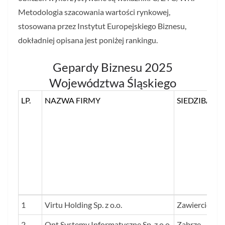
Metodologia szacowania wartości rynkowej,
stosowana przez Instytut Europejskiego Biznesu,
dokładniej opisana jest poniżej rankingu.
Gepardy Biznesu 2025
Województwa Śląskiego
LP.
NAZWA FIRMY
SIEDZIBA
LP.
NAZWA FIRMY
SIEDZIBA
1
Virtu Holding Sp. z o.o.
Zawiercie
2
Qnt Systemy Informatyczne Sp. z o.o.
Zabrze