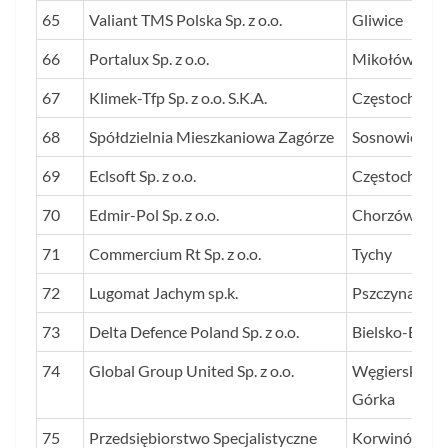
65
Valiant TMS Polska Sp. z o.o.
Gliwice
66
Portalux Sp. z o.o.
Mikołów
67
Klimek-Tfp Sp. z o.o. S.K.A.
Częstochowa
68
Spółdzielnia Mieszkaniowa Zagórze
Sosnowiec
69
Eclsoft Sp. z o.o.
Częstochowa
70
Edmir-Pol Sp. z o.o.
Chorzów
71
Commercium Rt Sp. z o.o.
Tychy
72
Lugomat Jachym sp.k.
Pszczyna
73
Delta Defence Poland Sp. z o.o.
Bielsko-Biała
74
Global Group United Sp. z o.o.
Węgierska
Górka
75
Przedsiębiorstwo Specjalistyczne
Korwinów