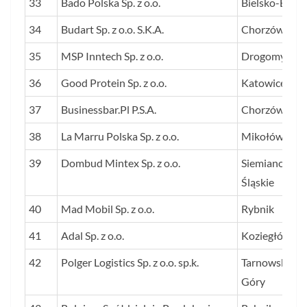
33
Bado Polska Sp. z o.o.
Bielsko-Biała
34
Budart Sp. z o.o. S.K.A.
Chorzów
35
MSP Inntech Sp. z o.o.
Drogomyśl
36
Good Protein Sp. z o.o.
Katowice
37
Businessbar.Pl P.S.A.
Chorzów
38
La Marru Polska Sp. z o.o.
Mikołów
39
Dombud Mintex Sp. z o.o.
Siemianowice
Śląskie
40
Mad Mobil Sp. z o.o.
Rybnik
41
Adal Sp. z o.o.
Koziegłówki
42
Polger Logistics Sp. z o.o. sp.k.
Tarnowskie
Góry