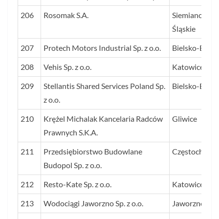
206
Rosomak S.A.
Siemianowice
Śląskie
207
Protech Motors Industrial Sp. z o.o.
Bielsko-Biała
208
Vehis Sp. z o.o.
Katowice
209
Stellantis Shared Services Poland Sp.
Bielsko-Biała
z o.o.
210
Krężel Michalak Kancelaria Radców
Gliwice
Prawnych S.K.A.
211
Przedsiębiorstwo Budowlane
Częstochowa
Budopol Sp. z o.o.
212
Resto-Kate Sp. z o.o.
Katowice
213
Wodociągi Jaworzno Sp. z o.o.
Jaworzno