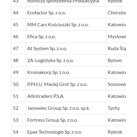
43
Rolnicza Spółdzielnia Produkcyjna
Rybnik
44
Ecofactor Sp. z o.o.
Chorzów
45
MM Cars Kościuszki Sp. z o.o.
Katowice
46
Efica Sp. z o.o.
Mysłowice
47
At System Sp. z o.o.
Ruda Śląska
48
2A-Logistyka Sp. z o.o.
Bytom
49
Kromakorp Sp. z o.o.
Katowice
50
P.P.H.U. Maciej Grot Sp. z o.o.
Sosnowiec
51
Allintraders P.S.A.
Katowice
52
Janowiec Group Sp. z o.o. sp.k.
Tychy
53
Fortress Group Sp. z o.o.
Katowice
54
Epax Technologie Sp. z o.o.
Rybnik