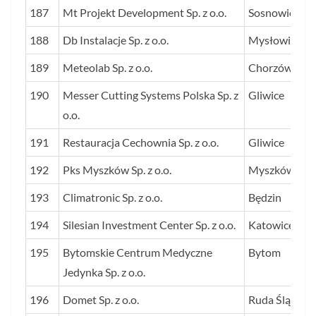
187
Mt Projekt Development Sp. z o.o.
Sosnowiec
188
Db Instalacje Sp. z o.o.
Mysłowice
189
Meteolab Sp. z o.o.
Chorzów
190
Messer Cutting Systems Polska Sp. z
Gliwice
o.o.
191
Restauracja Cechownia Sp. z o.o.
Gliwice
192
Pks Myszków Sp. z o.o.
Myszków
193
Climatronic Sp. z o.o.
Będzin
194
Silesian Investment Center Sp. z o.o.
Katowice
195
Bytomskie Centrum Medyczne
Bytom
Jedynka Sp. z o.o.
196
Domet Sp. z o.o.
Ruda Śląska