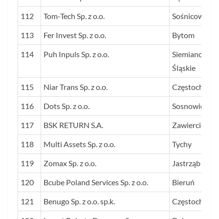
112
Tom-Tech Sp. z o.o.
Sośnicowice
113
Fer Invest Sp. z o.o.
Bytom
114
Puh Inpuls Sp. z o.o.
Siemianowice
Śląskie
115
Niar Trans Sp. z o.o.
Częstochowa
116
Dots Sp. z o.o.
Sosnowiec
117
BSK RETURN S.A.
Zawiercie
118
Multi Assets Sp. z o.o.
Tychy
119
Zomax Sp. z o.o.
Jastrząb
120
Bcube Poland Services Sp. z o.o.
Bieruń
121
Benugo Sp. z o.o. sp.k.
Częstochowa