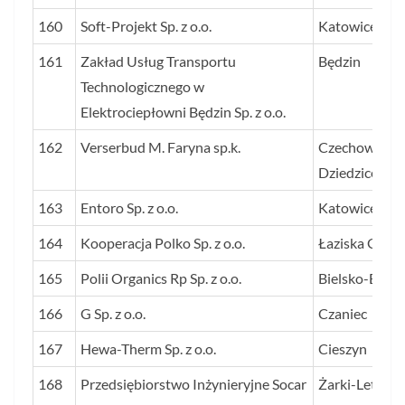
160
Soft-Projekt Sp. z o.o.
Katowice
161
Zakład Usług Transportu
Będzin
Technologicznego w
Elektrociepłowni Będzin Sp. z o.o.
162
Verserbud M. Faryna sp.k.
Czechowice-
Dziedzice
163
Entoro Sp. z o.o.
Katowice
164
Kooperacja Polko Sp. z o.o.
Łaziska Górn
165
Polii Organics Rp Sp. z o.o.
Bielsko-Biała
166
G Sp. z o.o.
Czaniec
167
Hewa-Therm Sp. z o.o.
Cieszyn
168
Przedsiębiorstwo Inżynieryjne Socar
Żarki-Letnisk