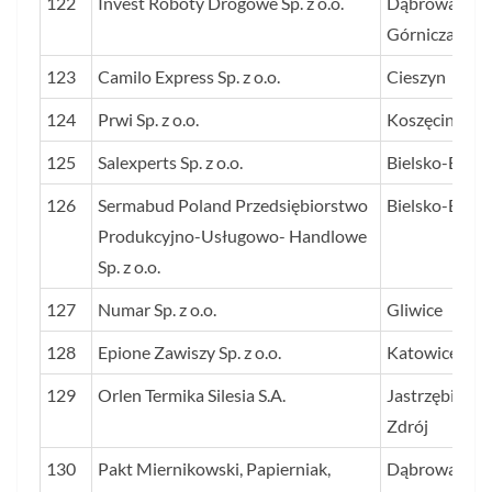
122
Invest Roboty Drogowe Sp. z o.o.
Dąbrowa
Górnicza
123
Camilo Express Sp. z o.o.
Cieszyn
124
Prwi Sp. z o.o.
Koszęcin
125
Salexperts Sp. z o.o.
Bielsko-Biała
126
Sermabud Poland Przedsiębiorstwo
Bielsko-Biała
Produkcyjno-Usługowo- Handlowe
Sp. z o.o.
127
Numar Sp. z o.o.
Gliwice
128
Epione Zawiszy Sp. z o.o.
Katowice
129
Orlen Termika Silesia S.A.
Jastrzębie-
Zdrój
130
Pakt Miernikowski, Papierniak,
Dąbrowa