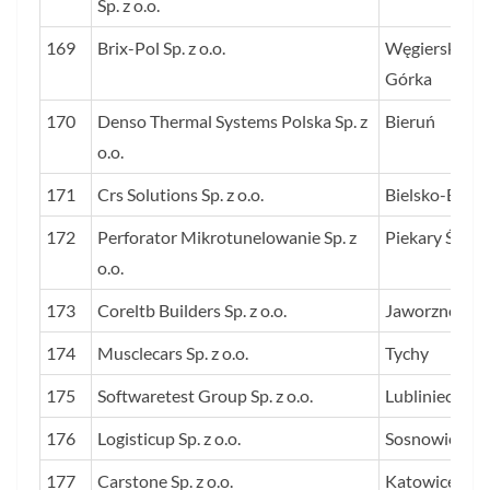
Sp. z o.o.
169
Brix-Pol Sp. z o.o.
Węgierska
Górka
170
Denso Thermal Systems Polska Sp. z
Bieruń
o.o.
171
Crs Solutions Sp. z o.o.
Bielsko-Biała
172
Perforator Mikrotunelowanie Sp. z
Piekary Śląsk
o.o.
173
Coreltb Builders Sp. z o.o.
Jaworzno
174
Musclecars Sp. z o.o.
Tychy
175
Softwaretest Group Sp. z o.o.
Lubliniec
176
Logisticup Sp. z o.o.
Sosnowiec
177
Carstone Sp. z o.o.
Katowice