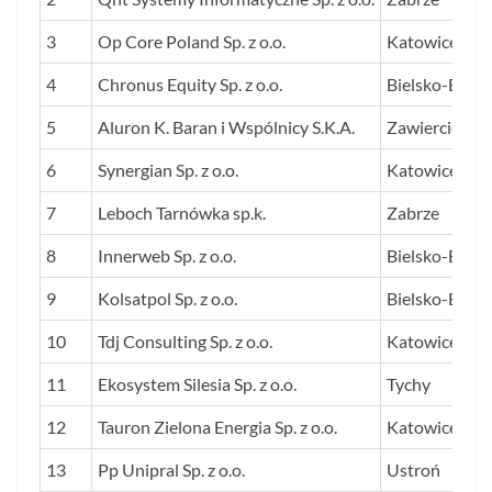
3
Op Core Poland Sp. z o.o.
Katowice
4
Chronus Equity Sp. z o.o.
Bielsko-Biała
5
Aluron K. Baran i Wspólnicy S.K.A.
Zawiercie
6
Synergian Sp. z o.o.
Katowice
7
Leboch Tarnówka sp.k.
Zabrze
8
Innerweb Sp. z o.o.
Bielsko-Biała
9
Kolsatpol Sp. z o.o.
Bielsko-Biała
10
Tdj Consulting Sp. z o.o.
Katowice
11
Ekosystem Silesia Sp. z o.o.
Tychy
12
Tauron Zielona Energia Sp. z o.o.
Katowice
13
Pp Unipral Sp. z o.o.
Ustroń