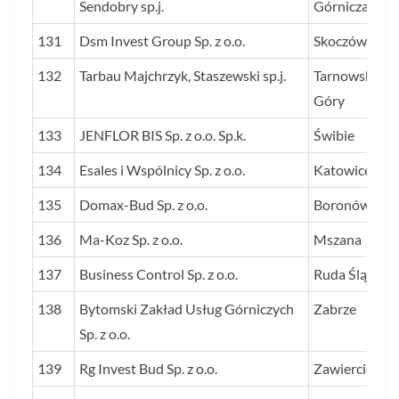
Sendobry sp.j.
Górnicza
131
Dsm Invest Group Sp. z o.o.
Skoczów
132
Tarbau Majchrzyk, Staszewski sp.j.
Tarnowskie
Góry
133
JENFLOR BIS Sp. z o.o. Sp.k.
Świbie
134
Esales i Wspólnicy Sp. z o.o.
Katowice
135
Domax-Bud Sp. z o.o.
Boronów
136
Ma-Koz Sp. z o.o.
Mszana
137
Business Control Sp. z o.o.
Ruda Śląska
138
Bytomski Zakład Usług Górniczych
Zabrze
Sp. z o.o.
139
Rg Invest Bud Sp. z o.o.
Zawiercie