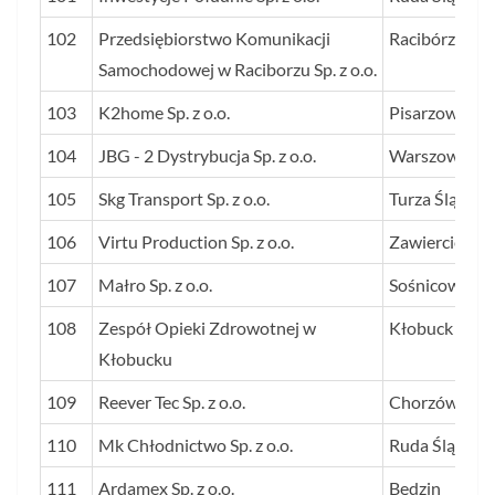
102
Przedsiębiorstwo Komunikacji
Racibórz
Samochodowej w Raciborzu Sp. z o.o.
103
K2home Sp. z o.o.
Pisarzowice
104
JBG - 2 Dystrybucja Sp. z o.o.
Warszowice
105
Skg Transport Sp. z o.o.
Turza Śląska
106
Virtu Production Sp. z o.o.
Zawiercie
107
Małro Sp. z o.o.
Sośnicowice
108
Zespół Opieki Zdrowotnej w
Kłobuck
Kłobucku
109
Reever Tec Sp. z o.o.
Chorzów
110
Mk Chłodnictwo Sp. z o.o.
Ruda Śląska
111
Ardamex Sp. z o.o.
Będzin