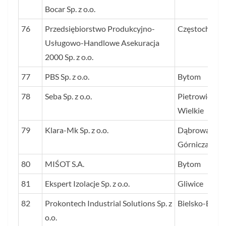
Bocar Sp. z o.o.
76
Przedsiębiorstwo Produkcyjno-
Częstochowa
Usługowo-Handlowe Asekuracja
2000 Sp. z o.o.
77
PBS Sp. z o.o.
Bytom
78
Seba Sp. z o.o.
Pietrowice
Wielkie
79
Klara-Mk Sp. z o.o.
Dąbrowa
Górnicza
80
MIŚOT S.A.
Bytom
81
Ekspert Izolacje Sp. z o.o.
Gliwice
82
Prokontech Industrial Solutions Sp. z
Bielsko-Biała
o.o.