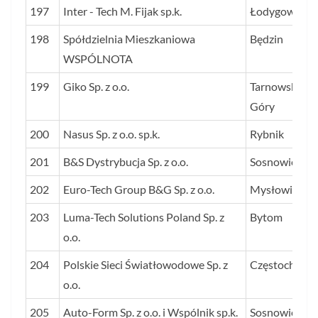
197
Inter - Tech M. Fijak sp.k.
Łodygowice
198
Spółdzielnia Mieszkaniowa
Będzin
WSPÓLNOTA
199
Giko Sp. z o.o.
Tarnowskie
Góry
200
Nasus Sp. z o.o. sp.k.
Rybnik
201
B&S Dystrybucja Sp. z o.o.
Sosnowiec
202
Euro-Tech Group B&G Sp. z o.o.
Mysłowice
203
Luma-Tech Solutions Poland Sp. z
Bytom
o.o.
204
Polskie Sieci Światłowodowe Sp. z
Częstochowa
o.o.
205
Auto-Form Sp. z o.o. i Wspólnik sp.k.
Sosnowiec