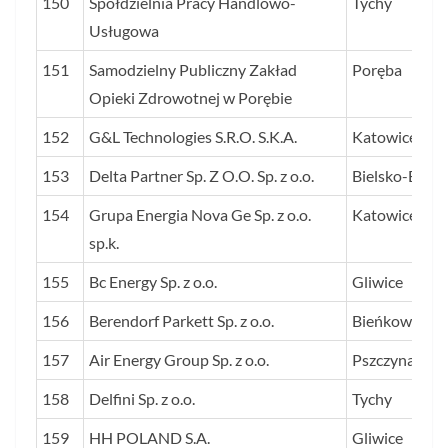
150
Spółdzielnia Pracy Handlowo-
Tychy
Usługowa
151
Samodzielny Publiczny Zakład
Poręba
Opieki Zdrowotnej w Porębie
152
G&L Technologies S.R.O. S.K.A.
Katowice
153
Delta Partner Sp. Z O.O. Sp. z o.o.
Bielsko-Biała
154
Grupa Energia Nova Ge Sp. z o.o.
Katowice
sp.k.
155
Bc Energy Sp. z o.o.
Gliwice
156
Berendorf Parkett Sp. z o.o.
Bieńkowice
157
Air Energy Group Sp. z o.o.
Pszczyna
158
Delfini Sp. z o.o.
Tychy
159
HH POLAND S.A.
Gliwice