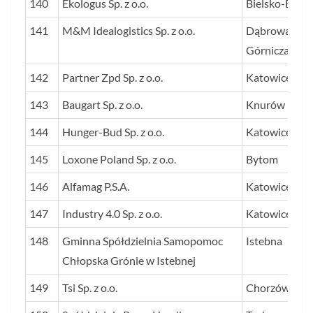
140
Ekologus Sp. z o.o.
Bielsko-Biała
141
M&M Idealogistics Sp. z o.o.
Dąbrowa
Górnicza
142
Partner Zpd Sp. z o.o.
Katowice
143
Baugart Sp. z o.o.
Knurów
144
Hunger-Bud Sp. z o.o.
Katowice
145
Loxone Poland Sp. z o.o.
Bytom
146
Alfamag P.S.A.
Katowice
147
Industry 4.0 Sp. z o.o.
Katowice
148
Gminna Spółdzielnia Samopomoc
Istebna
Chłopska Grónie w Istebnej
149
Tsi Sp. z o.o.
Chorzów