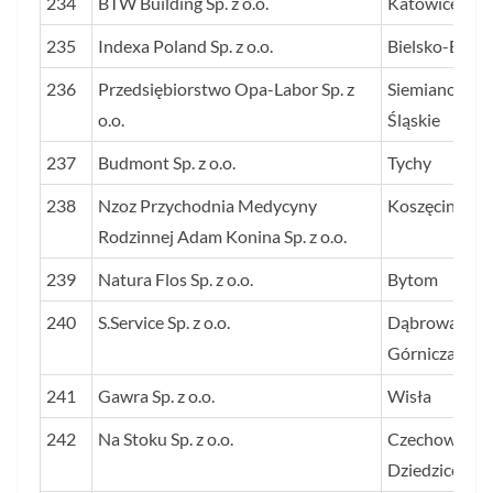
234
BTW Building Sp. z o.o.
Katowice
235
Indexa Poland Sp. z o.o.
Bielsko-Biała
236
Przedsiębiorstwo Opa-Labor Sp. z
Siemianowice
o.o.
Śląskie
237
Budmont Sp. z o.o.
Tychy
238
Nzoz Przychodnia Medycyny
Koszęcin
Rodzinnej Adam Konina Sp. z o.o.
239
Natura Flos Sp. z o.o.
Bytom
240
S.Service Sp. z o.o.
Dąbrowa
Górnicza
241
Gawra Sp. z o.o.
Wisła
242
Na Stoku Sp. z o.o.
Czechowice-
Dziedzice