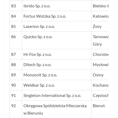
83
Ibrido Sp. z o.o.
Bielsko-Biała
84
Fortus Wotzka Sp. z o.o.
Katowice
85
Laserion Sp. z o.o.
Żory
86
Quicko Sp. z o.o.
Tarnowskie
Góry
87
Hi-Fox Sp. z o.o.
Chorzów
88
Dltech Sp. z o.o.
Mysłowice
89
Monzonit Sp. z o.o.
Osiny
90
Weldkar Sp. z o.o.
Kochanowice
91
Singleton International Sp. z o.o.
Częstochowa
92
Okręgowa Spółdzielnia Mleczarska
Bieruń
w Bieruniu