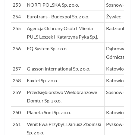
253
NORFI POLSKA Sp. z o.o.
Sosnowiec
254
Eurotrans - Budexpol Sp. z o.o.
Żywiec
255
Agencja Ochrony Osób I Mienia
Radzionków
PULS Leszek I Katarzyna Pyka Sp.j.
256
EQ System Sp. z o.o.
Dąbrowa
Górnicza
257
Glasson International Sp. z o.o.
Katowice
258
Faxtel Sp. z o.o.
Katowice
259
Przedsiębiorstwo Wielobranżowe
Sosnowiec
Domtur Sp. z o.o.
260
Planeta Soni Sp. z o.o.
Katowice
261
Venit Ewa Przybył, Dariusz Zboiński
Pyskowice
Sp. z o.o.