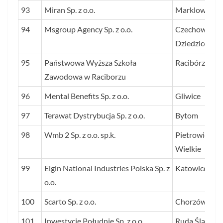
93
Miran Sp. z o.o.
Marklowice
94
Msgroup Agency Sp. z o.o.
Czechowice-
Dziedzice
95
Państwowa Wyższa Szkoła
Racibórz
Zawodowa w Raciborzu
96
Mental Benefits Sp. z o.o.
Gliwice
97
Terawat Dystrybucja Sp. z o.o.
Bytom
98
Wmb 2 Sp. z o.o. sp.k.
Pietrowice
Wielkie
99
Elgin National Industries Polska Sp. z
Katowice
o.o.
100
Scarto Sp. z o.o.
Chorzów
101
Inwestycje Południe Sp. z o.o.
Ruda Śląska