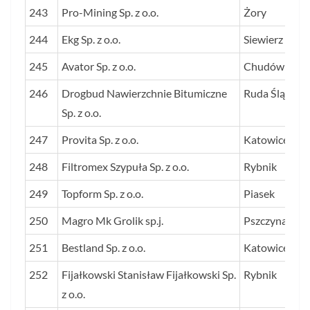
243
Pro-Mining Sp. z o.o.
Żory
244
Ekg Sp. z o.o.
Siewierz
245
Avator Sp. z o.o.
Chudów
246
Drogbud Nawierzchnie Bitumiczne
Ruda Śląska
Sp. z o.o.
247
Provita Sp. z o.o.
Katowice
248
Filtromex Szypuła Sp. z o.o.
Rybnik
249
Topform Sp. z o.o.
Piasek
250
Magro Mk Grolik sp.j.
Pszczyna
251
Bestland Sp. z o.o.
Katowice
252
Fijałkowski Stanisław Fijałkowski Sp.
Rybnik
z o.o.