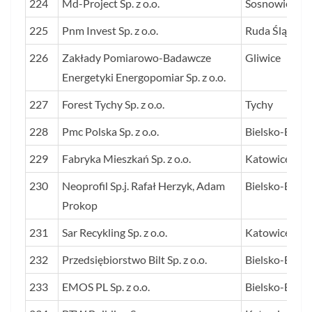
224
Md-Project Sp. z o.o.
Sosnowiec
225
Pnm Invest Sp. z o.o.
Ruda Śląska
226
Zakłady Pomiarowo-Badawcze
Gliwice
Energetyki Energopomiar Sp. z o.o.
227
Forest Tychy Sp. z o.o.
Tychy
228
Pmc Polska Sp. z o.o.
Bielsko-Biała
229
Fabryka Mieszkań Sp. z o.o.
Katowice
230
Neoprofil Sp.j. Rafał Herzyk, Adam
Bielsko-Biała
Prokop
231
Sar Recykling Sp. z o.o.
Katowice
232
Przedsiębiorstwo Bilt Sp. z o.o.
Bielsko-Biała
233
EMOS PL Sp. z o.o.
Bielsko-Biała