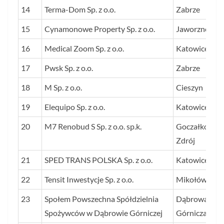
14
Terma-Dom Sp. z o.o.
Zabrze
15
Cynamonowe Property Sp. z o.o.
Jaworzno
16
Medical Zoom Sp. z o.o.
Katowice
17
Pwsk Sp. z o.o.
Zabrze
18
M Sp. z o.o.
Cieszyn
19
Elequipo Sp. z o.o.
Katowice
20
M7 Renobud S Sp. z o.o. sp.k.
Goczałkowice
Zdrój
21
SPED TRANS POLSKA Sp. z o.o.
Katowice
22
Tensit Inwestycje Sp. z o.o.
Mikołów
23
Społem Powszechna Spółdzielnia
Dąbrowa
Spożywców w Dąbrowie Górniczej
Górnicza