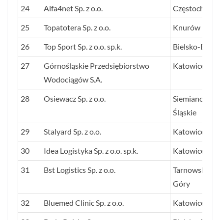
24
Alfa4net Sp. z o.o.
Częstochowa
25
Topatotera Sp. z o.o.
Knurów
26
Top Sport Sp. z o.o. sp.k.
Bielsko-Biała
27
Górnośląskie Przedsiębiorstwo
Katowice
Wodociągów S.A.
28
Osiewacz Sp. z o.o.
Siemianowice
Śląskie
29
Stalyard Sp. z o.o.
Katowice
30
Idea Logistyka Sp. z o.o. sp.k.
Katowice
31
Bst Logistics Sp. z o.o.
Tarnowskie
Góry
32
Bluemed Clinic Sp. z o.o.
Katowice