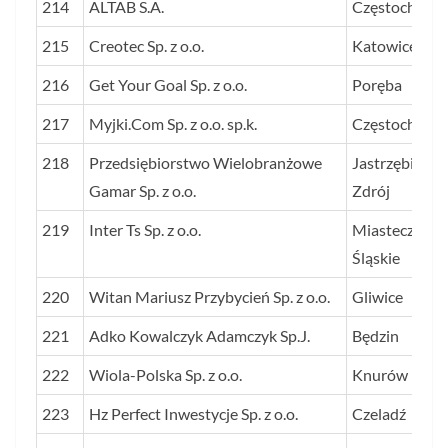
214
ALTAB S.A.
Częstochowa
215
Creotec Sp. z o.o.
Katowice
216
Get Your Goal Sp. z o.o.
Poręba
217
Myjki.Com Sp. z o.o. sp.k.
Częstochowa
218
Przedsiębiorstwo Wielobranżowe
Jastrzębie-
Gamar Sp. z o.o.
Zdrój
219
Inter Ts Sp. z o.o.
Miasteczko
Śląskie
220
Witan Mariusz Przybycień Sp. z o.o.
Gliwice
221
Adko Kowalczyk Adamczyk Sp.J.
Będzin
222
Wiola-Polska Sp. z o.o.
Knurów
223
Hz Perfect Inwestycje Sp. z o.o.
Czeladź