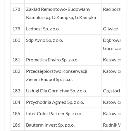
178
Zakład Remontowo-Budowlany
Racibórz
Kampka sp.j. D.Kampka, G.Kampka
179
Ledbest Sp. z o.o.
Gliwice
180
Sdp Avrio Sp. z o.o.
Dąbrowa
Górnicza
181
Prometica Enviro Sp. z o.o.
Katowice
182
Przedsiębiorstwo Konserwacji
Katowice
Zieleni Radpol Sp. z o.o.
183
Usługi Dla Górnictwa Sp. z o.o.
Częstochowa
184
Przychodnia Agmed Sp. z o.o.
Katowice
185
Inter Color Partner Sp. z o.o.
Katowice
186
Bauterm Invest Sp. z o.o.
Rudnik Wielki