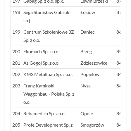
197
Gabag Sp. z o.o. sp.k.
Lewin Brzeski
87
198
Sega Stanisław Gabruk
Łosiów
87
sp.j.
199
Centrum Szkoleniowe 3Z
Daniec
86
Sp. z o.o.
200
Ekomach Sp. z o.o.
Brzeg
85
201
As Gogoj Sp. z o.o.
Zdzieszowice
84
202
KMS Metallbau Sp. z o.o.
Popielów
84
203
Franz Kaminski
Nysa
84
Waggonbau - Polska Sp. z
o.o.
204
Rehamedica Sp. z o.o.
Opole
84
205
Profe Development Sp. z
Smogorzów
84