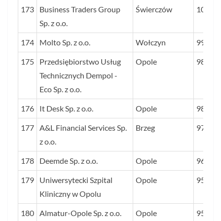
173
Business Traders Group
Świerczów
101
Sp. z o.o.
174
Molto Sp. z o.o.
Wołczyn
99
175
Przedsiębiorstwo Usług
Opole
98
Technicznych Dempol -
Eco Sp. z o.o.
176
It Desk Sp. z o.o.
Opole
98
177
A&L Financial Services Sp.
Brzeg
97
z o.o.
178
Deemde Sp. z o.o.
Opole
96
179
Uniwersytecki Szpital
Opole
95
Kliniczny w Opolu
180
Almatur-Opole Sp. z o.o.
Opole
95