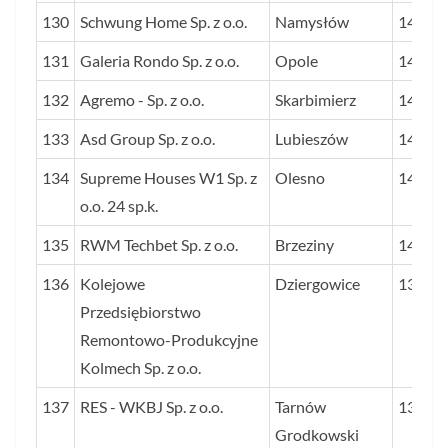
130
Schwung Home Sp. z o.o.
Namysłów
143
131
Galeria Rondo Sp. z o.o.
Opole
143
132
Agremo - Sp. z o.o.
Skarbimierz
143
133
Asd Group Sp. z o.o.
Lubieszów
142
134
Supreme Houses W1 Sp. z
Olesno
142
o.o. 24 sp.k.
135
RWM Techbet Sp. z o.o.
Brzeziny
141
136
Kolejowe
Dziergowice
139
Przedsiębiorstwo
Remontowo-Produkcyjne
Kolmech Sp. z o.o.
137
RES - WKBJ Sp. z o.o.
Tarnów
136
Grodkowski