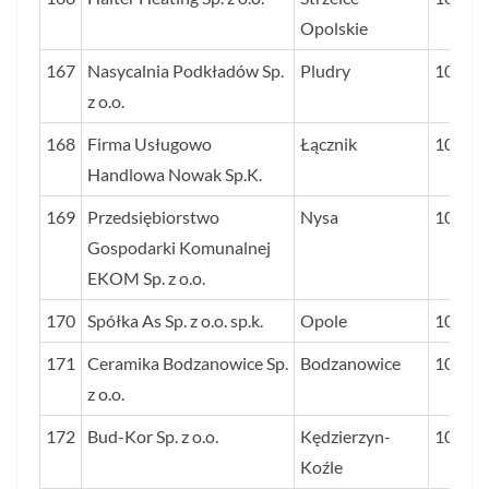
Opolskie
167
Nasycalnia Podkładów Sp.
Pludry
102
z o.o.
168
Firma Usługowo
Łącznik
102
Handlowa Nowak Sp.K.
169
Przedsiębiorstwo
Nysa
102
Gospodarki Komunalnej
EKOM Sp. z o.o.
170
Spółka As Sp. z o.o. sp.k.
Opole
102
171
Ceramika Bodzanowice Sp.
Bodzanowice
101
z o.o.
172
Bud-Kor Sp. z o.o.
Kędzierzyn-
101
Koźle