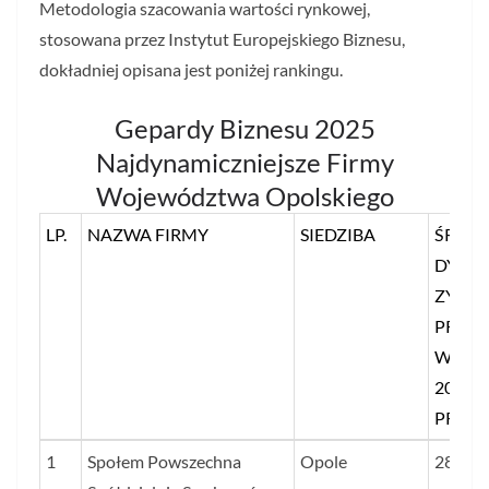
Metodologia szacowania wartości rynkowej,
stosowana przez Instytut Europejskiego Biznesu,
dokładniej opisana jest poniżej rankingu.
Gepardy Biznesu 2025
Najdynamiczniejsze Firmy
Województwa Opolskiego
LP.
NAZWA FIRMY
SIEDZIBA
ŚREDN
DYNA
ZYSKU
PRZY
W LAT
2023–
PROC.
LP.
NAZWA FIRMY
SIEDZIBA
ŚREDN
1
Społem Powszechna
Opole
2856
DYNA