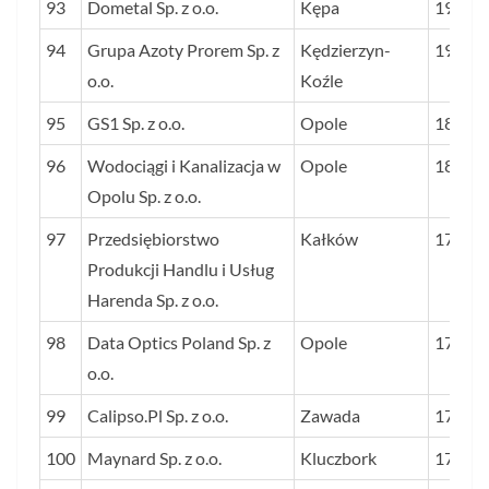
93
Dometal Sp. z o.o.
Kępa
191
94
Grupa Azoty Prorem Sp. z
Kędzierzyn-
190
o.o.
Koźle
95
GS1 Sp. z o.o.
Opole
188
96
Wodociągi i Kanalizacja w
Opole
181
Opolu Sp. z o.o.
97
Przedsiębiorstwo
Kałków
178
Produkcji Handlu i Usług
Harenda Sp. z o.o.
98
Data Optics Poland Sp. z
Opole
175
o.o.
99
Calipso.Pl Sp. z o.o.
Zawada
175
100
Maynard Sp. z o.o.
Kluczbork
174