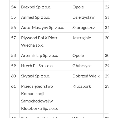
54
Brexpol Sp. z o.o.
Opole
321
55
Anmed Sp. z o.o.
Dzierżysław
318
56
Auto-Maszyny Sp. z o.o.
Skorogoszcz
314
57
Plywood Pol X Piotr
Jastrzębie
309
Wiecha sp.k.
58
Artemis Lfp Sp. z o.o.
Opole
301
59
Htech PL Sp. z o.o.
Głubczyce
297
60
Skytaxi Sp. z o.o.
Dobrzeń Wielki
294
61
Przedsiębiorstwo
Kluczbork
290
Komunikacji
Samochodowej w
Kluczborku Sp. z o.o.