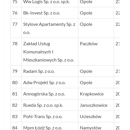
75
Ww Logis Sp. z o.o. sp.k.
Opole
230
76
Bk-Invest Sp. z o.o.
Opole
229
77
Stylove Apartamenty Sp. z
Opole
222
o.o.
78
Zakład Usług
Paczków
218
Komunalnych I
Mieszkaniowych Sp. z o.o.
79
Radam Sp. z o.o.
Opole
215
80
Adw Projekt Sp. z o.o.
Opole
208
81
Annogórska Sp. z o.o.
Krapkowice
208
82
Rueda Sp. z o.o. sp.k.
Januszkowice
205
83
Pohl-Trans Sp. z o.o.
Ucieszków
204
84
Mpm Łódź Sp. z o.o.
Namysłów
203