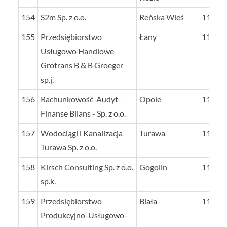
154
S2m Sp. z o.o.
Reńska Wieś
116
155
Przedsiębiorstwo
Łany
116
Usługowo Handlowe
Grotrans B & B Groeger
sp.j.
156
Rachunkowość-Audyt-
Opole
116
Finanse Bilans - Sp. z o.o.
157
Wodociągi i Kanalizacja
Turawa
115
Turawa Sp. z o.o.
158
Kirsch Consulting Sp. z o.o.
Gogolin
115
sp.k.
159
Przedsiębiorstwo
Biała
114
Produkcyjno-Usługowo-