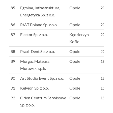
85
Egmina, Infrastruktura,
Opole
203
Energetyka Sp. z o.o.
86
Rt&T Poland Sp. z o.o.
Opole
203
87
Flector Sp. z o.o.
Kędzierzyn-
202
Koźle
88
Praxi-Dent Sp. z o.o.
Opole
200
89
Morgaz Mateusz
Opole
197
Morawski sp.k.
90
Art Studio Event Sp. z o.o.
Opole
196
91
Kelvion Sp. z o.o.
Opole
196
92
Orlen Centrum Serwisowe
Opole
195
Sp. z o.o.