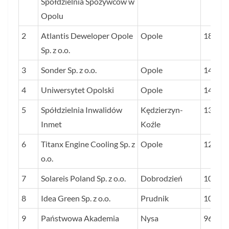
Spółdzielnia Spożywców w
ZYSKU
Opolu
PRZY
2
Atlantis Deweloper Opole
Opole
1874
W LAT
Sp. z o.o.
2023–
3
Sonder Sp. z o.o.
Opole
PROC.
1497
4
Uniwersytet Opolski
Opole
1468
5
Spółdzielnia Inwalidów
Kędzierzyn-
1382
Inmet
Koźle
6
Titanx Engine Cooling Sp. z
Opole
1207
o.o.
7
Solareis Poland Sp. z o.o.
Dobrodzień
1057
8
Idea Green Sp. z o.o.
Prudnik
1021
9
Państwowa Akademia
Nysa
965