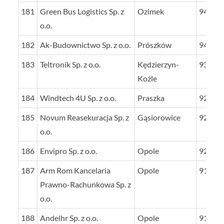
181
Green Bus Logistics Sp. z
Ozimek
94
o.o.
182
Ak-Budownictwo Sp. z o.o.
Prószków
94
183
Teltronik Sp. z o.o.
Kędzierzyn-
93
Koźle
184
Windtech 4U Sp. z o.o.
Praszka
92
185
Novum Reasekuracja Sp. z
Gąsiorowice
92
o.o.
186
Envipro Sp. z o.o.
Opole
92
187
Arm Rom Kancelaria
Opole
91
Prawno-Rachunkowa Sp. z
o.o.
188
Andelhr Sp. z o.o.
Opole
91