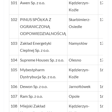
101
Awen Sp. z o.o.
Kędzierzyn-
173
Koźle
102
PINUS SPÓŁKA Z
Skarbimierz-
172
OGRANICZONĄ
Osiedle
ODPOWIEDZIALNOŚCIĄ
103
Zakład Energetyki
Namysłów
171
Cieplnej Sp. z o.o.
104
Supreme Houses Sp. z o.o.
Olesno
170
105
Mybestpharm
Kędzierzyn-
169
Dystrybucja Sp. z o.o.
Koźle
106
Dewon Sp. z o.o.
Jarnołtówek
167
107
Ram Sp. z o.o.
Opole
167
108
Miejski Zakład
Kędzierzyn-
165