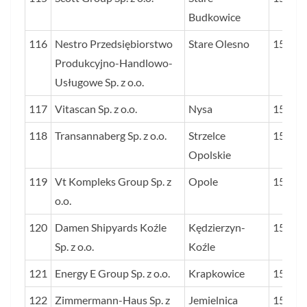
Budkowice
116
Nestro Przedsiębiorstwo
Stare Olesno
157
Produkcyjno-Handlowo-
Usługowe Sp. z o.o.
117
Vitascan Sp. z o.o.
Nysa
156
118
Transannaberg Sp. z o.o.
Strzelce
153
Opolskie
119
Vt Kompleks Group Sp. z
Opole
153
o.o.
120
Damen Shipyards Koźle
Kędzierzyn-
151
Sp. z o.o.
Koźle
121
Energy E Group Sp. z o.o.
Krapkowice
150
122
Zimmermann-Haus Sp. z
Jemielnica
150