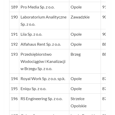
189
Pro Media Sp. z o.o.
Opole
91
190
Laboratorium Analityczne
Zawadzkie
90
Sp. z o.o.
191
Liia Sp. z o.o.
Opole
90
192
Alfahaus Rent Sp. z o.o.
Opole
88
193
Przedsiębiorstwo
Brzeg
88
Wodociągów i Kanalizacji
w Brzegu Sp. z o.o.
194
Royal Work Sp. z o.o. sp.k.
Opole
87
195
Eniqu Sp. z o.o.
Opole
87
196
RS Engineering Sp. z o.o.
Strzelce
87
Opolskie