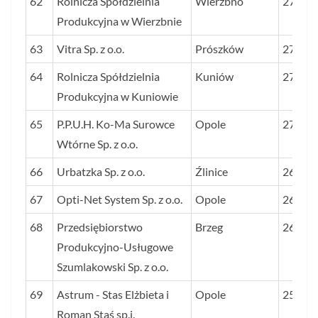
62
Rolnicza Spółdzielnia
Wierzbno
279
Produkcyjna w Wierzbnie
63
Vitra Sp. z o.o.
Prószków
279
64
Rolnicza Spółdzielnia
Kuniów
278
Produkcyjna w Kuniowie
65
P.P.U.H. Ko-Ma Surowce
Opole
270
Wtórne Sp. z o.o.
66
Urbatzka Sp. z o.o.
Źlinice
265
67
Opti-Net System Sp. z o.o.
Opole
264
68
Przedsiębiorstwo
Brzeg
262
Produkcyjno-Usługowe
Szumlakowski Sp. z o.o.
69
Astrum - Stas Elżbieta i
Opole
256
Roman Staś sp.j.