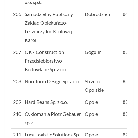
o.o. sp.k.
206
Samodzielny Publiczny
Dobrodzień
84
Zakład Opiekuńczo-
Leczniczy Im. Królowej
Karoli
207
OK - Construction
Gogolin
83
Przedsiębiorstwo
Budowlane Sp. z o.o.
208
Nordform Design Sp. z o.o.
Strzelce
83
Opolskie
209
Hard Beans Sp. z o.o.
Opole
82
210
Cyklomania Piotr Gebauer
Opole
82
sp.k.
211
Luca Logistic Solutions Sp.
Opole
82