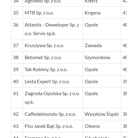
34
Agroeko Sp. z o.o.
Kietrz
433
35
MTB Sp. z o.o.
Krępna
412
36
Atlantis - Deweloper Sp. z
Opole
406
o.o. Servis sp.k.
37
Kruszywa Sp. z o.o.
Zawada
406
38
Betomet Sp. z o.o.
Szymonków
401
39
Tak Robimy Sp. z o.o.
Opole
400
40
Lesta Expert Sp. z o.o.
Opole
391
41
Zagroda Opolska Sp. z o.o.
Opole
389
sp.k.
42
Caffedelmondo Sp. z o.o.
Wyszków Śląski
387
43
Fhu Jacek Bąk Sp. z o.o.
Olesno
383
44
Emmano Sp. z o.o.
Głuchołazy
379