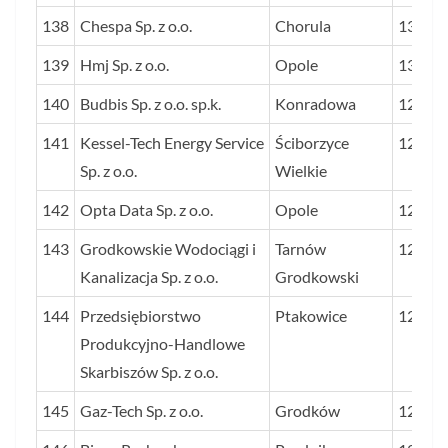
138
Chespa Sp. z o.o.
Chorula
135
139
Hmj Sp. z o.o.
Opole
134
140
Budbis Sp. z o.o. sp.k.
Konradowa
129
141
Kessel-Tech Energy Service
Ściborzyce
128
Sp. z o.o.
Wielkie
142
Opta Data Sp. z o.o.
Opole
128
143
Grodkowskie Wodociągi i
Tarnów
127
Kanalizacja Sp. z o.o.
Grodkowski
144
Przedsiębiorstwo
Ptakowice
126
Produkcyjno-Handlowe
Skarbiszów Sp. z o.o.
145
Gaz-Tech Sp. z o.o.
Grodków
125