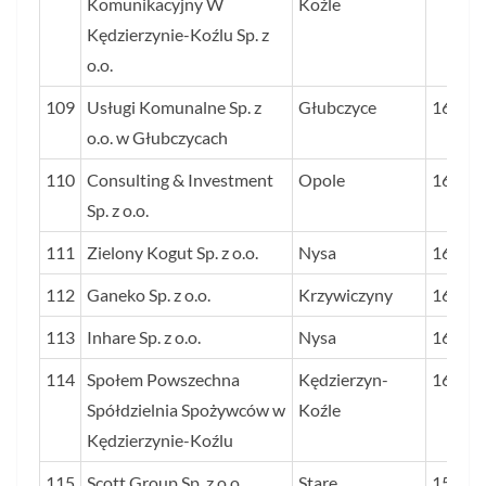
Komunikacyjny W
Koźle
Kędzierzynie-Koźlu Sp. z
o.o.
109
Usługi Komunalne Sp. z
Głubczyce
163
o.o. w Głubczycach
110
Consulting & Investment
Opole
163
Sp. z o.o.
111
Zielony Kogut Sp. z o.o.
Nysa
163
112
Ganeko Sp. z o.o.
Krzywiczyny
161
113
Inhare Sp. z o.o.
Nysa
161
114
Społem Powszechna
Kędzierzyn-
160
Spółdzielnia Spożywców w
Koźle
Kędzierzynie-Koźlu
115
Scott Group Sp. z o.o.
Stare
157