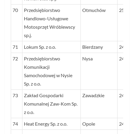
70
Przedsiębiorstwo
Otmuchów
250
Handlowo-Usługowe
Motosprzęt Wróblewscy
sp.j.
71
Lokum Sp. z o.o.
Bierdzany
245
72
Przedsiębiorstwo
Nysa
244
Komunikacji
Samochodowej w Nysie
Sp. z o.o.
73
Zakład Gospodarki
Zawadzkie
244
Komunalnej Zaw-Kom Sp.
z o.o.
74
Heat Energy Sp. z o.o.
Opole
240