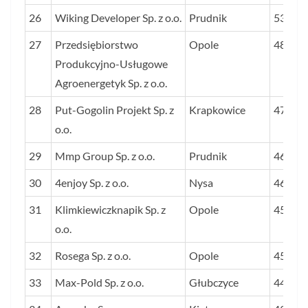
26
Wiking Developer Sp. z o.o.
Prudnik
536
27
Przedsiębiorstwo
Opole
488
Produkcyjno-Usługowe
Agroenergetyk Sp. z o.o.
28
Put-Gogolin Projekt Sp. z
Krapkowice
479
o.o.
29
Mmp Group Sp. z o.o.
Prudnik
464
30
4enjoy Sp. z o.o.
Nysa
460
31
Klimkiewiczknapik Sp. z
Opole
456
o.o.
32
Rosega Sp. z o.o.
Opole
455
33
Max-Pold Sp. z o.o.
Głubczyce
449