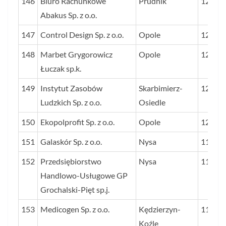
146
Biuro Rachunkowe
Prudnik
122
Abakus Sp. z o.o.
147
Control Design Sp. z o.o.
Opole
122
148
Marbet Grygorowicz
Opole
122
Łuczak sp.k.
149
Instytut Zasobów
Skarbimierz-
120
Ludzkich Sp. z o.o.
Osiedle
150
Ekopolprofit Sp. z o.o.
Opole
120
151
Galaskór Sp. z o.o.
Nysa
119
152
Przedsiębiorstwo
Nysa
119
Handlowo-Usługowe GP
Grochalski-Pięt sp.j.
153
Medicogen Sp. z o.o.
Kędzierzyn-
118
Koźle