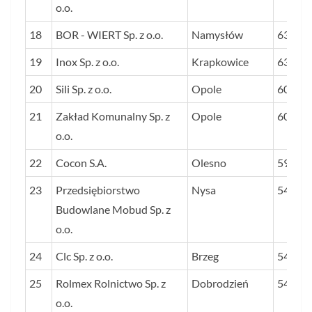
o.o.
18
BOR - WIERT Sp. z o.o.
Namysłów
638
19
Inox Sp. z o.o.
Krapkowice
633
20
Sili Sp. z o.o.
Opole
605
21
Zakład Komunalny Sp. z
Opole
604
o.o.
22
Cocon S.A.
Olesno
598
23
Przedsiębiorstwo
Nysa
549
Budowlane Mobud Sp. z
o.o.
24
Clc Sp. z o.o.
Brzeg
548
25
Rolmex Rolnictwo Sp. z
Dobrodzień
546
o.o.