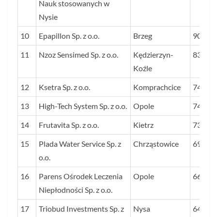
Nauk stosowanych w
Nysie
10
Epapillon Sp. z o.o.
Brzeg
905
11
Nzoz Sensimed Sp. z o.o.
Kędzierzyn-
838
Koźle
12
Ksetra Sp. z o.o.
Komprachcice
744
13
High-Tech System Sp. z o.o.
Opole
740
14
Frutavita Sp. z o.o.
Kietrz
732
15
Plada Water Service Sp. z
Chrząstowice
698
o.o.
16
Parens Ośrodek Leczenia
Opole
666
Niepłodności Sp. z o.o.
17
Triobud Investments Sp. z
Nysa
646