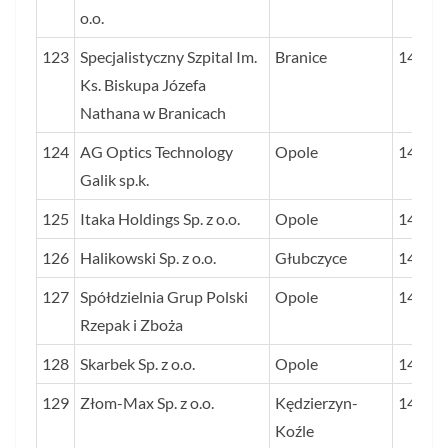
o.o.
123
Specjalistyczny Szpital Im.
Branice
149
Ks. Biskupa Józefa
Nathana w Branicach
124
AG Optics Technology
Opole
148
Galik sp.k.
125
Itaka Holdings Sp. z o.o.
Opole
147
126
Halikowski Sp. z o.o.
Głubczyce
147
127
Spółdzielnia Grup Polski
Opole
146
Rzepak i Zboża
128
Skarbek Sp. z o.o.
Opole
145
129
Złom-Max Sp. z o.o.
Kędzierzyn-
144
Koźle