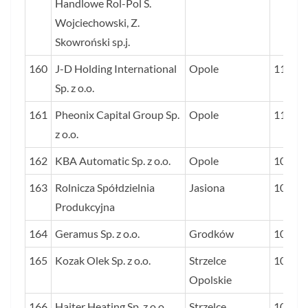
Handlowe Rol-Pol S.
Wojciechowski, Z.
Skowroński sp.j.
160
J-D Holding International
Opole
114
Sp. z o.o.
161
Pheonix Capital Group Sp.
Opole
111
z o.o.
162
KBA Automatic Sp. z o.o.
Opole
107
163
Rolnicza Spółdzielnia
Jasiona
106
Produkcyjna
164
Geramus Sp. z o.o.
Grodków
106
165
Kozak Olek Sp. z o.o.
Strzelce
106
Opolskie
166
Haiter Heating Sp. z o.o.
Strzelce
103