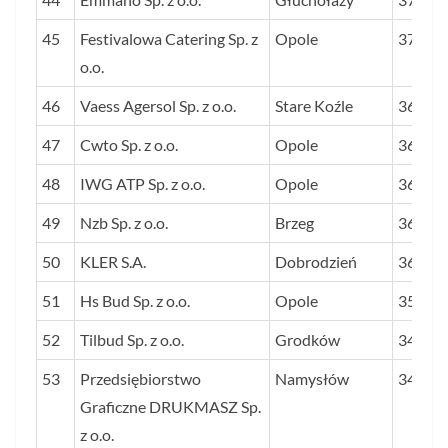
45
Festivalowa Catering Sp. z
Opole
374
o.o.
46
Vaess Agersol Sp. z o.o.
Stare Koźle
368
47
Cwto Sp. z o.o.
Opole
368
48
IWG ATP Sp. z o.o.
Opole
365
49
Nzb Sp. z o.o.
Brzeg
364
50
KLER S.A.
Dobrodzień
362
51
Hs Bud Sp. z o.o.
Opole
357
52
Tilbud Sp. z o.o.
Grodków
345
53
Przedsiębiorstwo
Namysłów
342
Graficzne DRUKMASZ Sp.
z o.o.